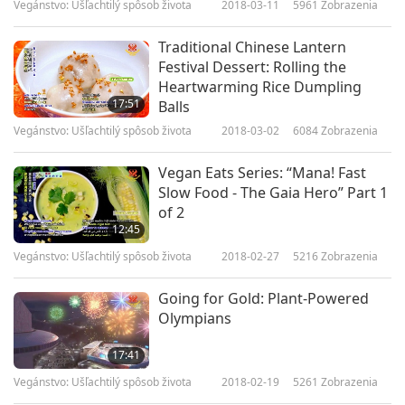
Vegánstvo: Ušľachtilý spôsob života
2018-03-11
5961
Zobrazenia
Traditional Chinese Lantern
Festival Dessert: Rolling the
Heartwarming Rice Dumpling
17:51
Balls
Vegánstvo: Ušľachtilý spôsob života
2018-03-02
6084
Zobrazenia
Vegan Eats Series: “Mana! Fast
Slow Food - The Gaia Hero” Part 1
of 2
12:45
Vegánstvo: Ušľachtilý spôsob života
2018-02-27
5216
Zobrazenia
Going for Gold: Plant-Powered
Olympians
17:41
Vegánstvo: Ušľachtilý spôsob života
2018-02-19
5261
Zobrazenia