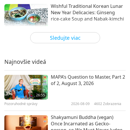
Wishful Traditional Korean Lunar
New Year Delicacies: Ginseng
rice-cake Soup and Nabak-kimchi
18:23
Vegánstvo: Ušľachtilý spôsob života
2018-02-18
5946
Zobrazenia
Sledujte viac
It’s Trendy, It’s Delicious! Let's
Celebrate Lunar New Year with
Vegan Delicacies! Part 1 of 2
Najnovšie videá
17:46
Vegánstvo: Ušľachtilý spôsob života
2018-02-14
5770
Zobrazenia
MAPA’s Question to Master, Part 2
of 2, August 3, 2026
Traditional Aulacese (Vietnamese)
Lunar New Year Cuisine: Vegan
26:55
Mushroom Terrine
Pozoruhodné správy
2026-08-09
4602
Zobrazenia
16:05
Vegánstvo: Ušľachtilý spôsob života
2018-02-11
5641
Zobrazenia
Shakyamuni Buddha (vegan)
Once Incarnated as Gecko-
Dietary Protein – Demystifying