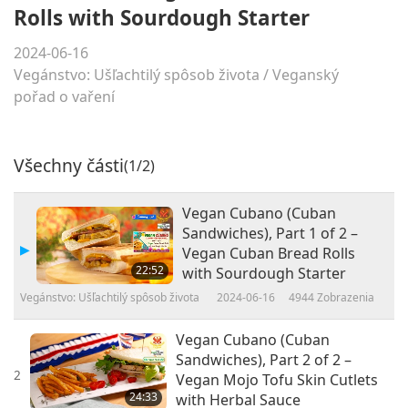
Rolls with Sourdough Starter
2024-06-16
Vegánstvo: Ušľachtilý spôsob života
/
Veganský
pořad o vaření
Všechny části
(1/2)
Vegan Cubano (Cuban
Sandwiches), Part 1 of 2 –
Vegan Cuban Bread Rolls
22:52
with Sourdough Starter
Vegánstvo: Ušľachtilý spôsob života
2024-06-16
4944
Zobrazenia
Vegan Cubano (Cuban
Sandwiches), Part 2 of 2 –
2
Vegan Mojo Tofu Skin Cutlets
24:33
with Herbal Sauce