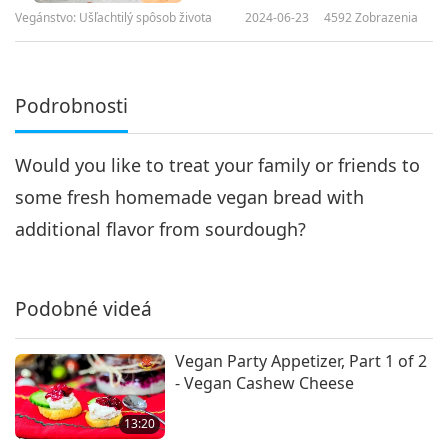
Vegánstvo: Ušľachtilý spôsob života
2024-06-23
4592
Zobrazenia
Podrobnosti
Would you like to treat your family or friends to
some fresh homemade vegan bread with
additional flavor from sourdough?
Podobné videá
Vegan Party Appetizer, Part 1 of 2
- Vegan Cashew Cheese
13:20