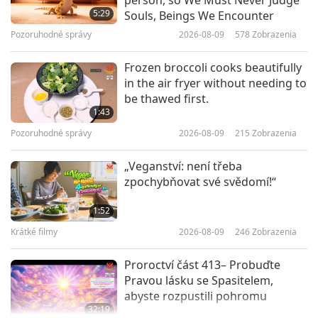
person, so We Must Never Judge
the facts, Part 1 of 2
5:29
Souls, Beings We Encounter
Pozoruhodné správy
2026-08-09
578
Zobrazenia
13:44
Vegánstvo: Ušľachtilý spôsob života
2018-02-06
5727
Zobrazenia
Frozen broccoli cooks beautifully
in the air fryer without needing to
The Banana: Wondrous Nature’s
be thawed first.
Gift
1:43
Pozoruhodné správy
2026-08-09
215
Zobrazenia
14:31
Vegánstvo: Ušľachtilý spôsob života
2018-02-04
5272
Zobrazenia
„Veganství: není třeba
zpochybňovat své svědomí!“
The Doctor’s Prescription:
Medical Support for Plant – Based
1:52
Nutrition
Krátké filmy
2026-08-09
246
Zobrazenia
16:00
Vegánstvo: Ušľachtilý spôsob života
2018-01-30
5481
Zobrazenia
Proroctví část 413– Probuďte
Pravou lásku se Spasitelem,
abyste rozpustili pohromu
32:19