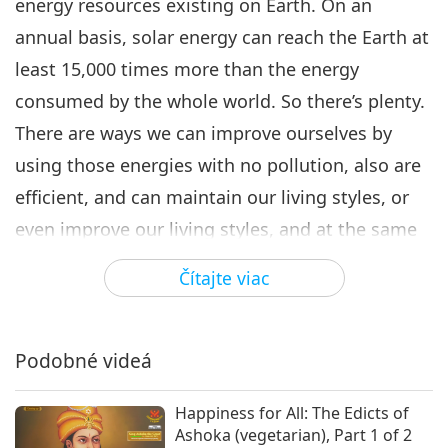
Společně při záchraně životů, 6.
energy resources existing on Earth. On an
část vícedílného seriálu
annual basis, solar energy can reach the Earth at
6
30:49
least 15,000 times more than the energy
Slová múdrosti
2024-04-06
4846
Zobrazenia
consumed by the whole world. So there’s plenty.
There are ways we can improve ourselves by
Společně při záchraně životů, 7.
část vícedílného seriálu
using those energies with no pollution, also are
7
efficient, and can maintain our living styles, or
38:06
even improve our living styles, and at the same
Slová múdrosti
2024-04-08
5437
Zobrazenia
time improve the environment.”
Čítajte viac
Společně při záchraně životů, 8.
část vícedílného seriálu
Recently, the outbreak of H1N1 (swine flu) is
8
becoming serious everywhere. What is the
34:08
Podobné videá
relationship between disease and climate
Slová múdrosti
2024-04-09
4870
Zobrazenia
change? Today, our second distinguished
Happiness for All: The Edicts of
Společně při záchraně životů, 9.
speaker, Professor Lin Ruey Shiung, will share his
Ashoka (vegetarian), Part 1 of 2
část vícedílného seriálu