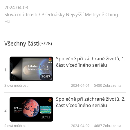
2024-04-03
Slová múdrosti
/
Přednášky Nejvyšší Mistryně Ching
Hai
Všechny části
(3/28)
Společně při záchraně životů, 1.
část vícedílného seriálu
1
39:57
Slová múdrosti
2024-04-01
5480
Zobrazenia
Společně při záchraně životů, 2.
část vícedílného seriálu
2
30:13
Slová múdrosti
2024-04-02
4687
Zobrazenia