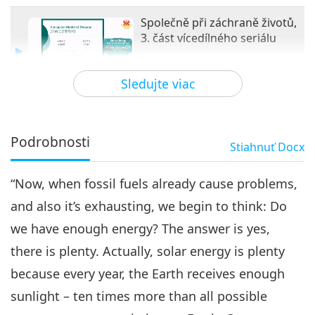
Společně při záchraně životů,
3. část vícedílného seriálu
31:26
Sledujte viac
Slová múdrosti
2024-04-03
4405
Zobrazenia
Společně při záchraně životů, 4.
část vícedílného seriálu
Podrobnosti
Stiahnuť
Docx
4
29:09
“Now, when fossil fuels already cause problems,
Slová múdrosti
2024-04-04
4306
Zobrazenia
and also it’s exhausting, we begin to think: Do
Společně při záchraně životů, 5.
we have enough energy? The answer is yes,
část vícedílného seriálu
5
there is plenty. Actually, solar energy is plenty
32:32
because every year, the Earth receives enough
Slová múdrosti
2024-04-05
4294
Zobrazenia
sunlight – ten times more than all possible