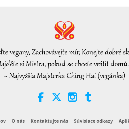
26
27
ďte vegany, Zachovávejte mír, Konejte dobré sk
ajděte si Mistra, pokud se chcete vrátit domů.
~ Najvyššia Majsterka Ching Hai (vegánka)
28
29
ov
O nás
Kontaktujte nás
Súvisiace odkazy
Apli