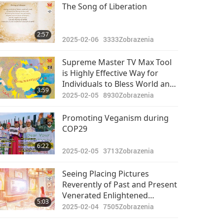
Pozoruhodné správy
The Song of Liberation
2023-03-18
3325
32:54
2:57
Zobrazenia
2025-02-06
3333
Zobrazenia
Pozoruhodné správy
Supreme Master TV Max Tool
is Highly Effective Way for
2023-03-19
2805
Individuals to Bless World and
33:07
3:59
Zobrazenia
Transform Negativity on Earth
2025-02-05
8930
Zobrazenia
Pozoruhodné správy
Promoting Veganism during
COP29
2023-03-20
2749
35:13
6:22
Zobrazenia
2025-02-05
3713
Zobrazenia
Pozoruhodné správy
Seeing Placing Pictures
Reverently of Past and Present
2023-03-21
2556
Venerated Enlightened
34:25
5:03
Zobrazenia
Masters At Home Together
2025-02-04
7505
Zobrazenia
with Playing Supreme Master