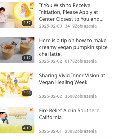
Pozoruhodné správy
TV Max will Create Incredible
If You Wish to Receive
Energy for Our Home and
Initiation, Please Apply at
2023-03-22
2759
Community
Center Closest to You and
33:26
2:57
Zobrazenia
Become Vegan Now, as That Is
2025-02-03
3419
Zobrazenia
Part of Prerequisite for
Pozoruhodné správy
Receiving Initiation
Here is a tip on how to make
creamy vegan pumpkin spice
2023-03-23
2726
chai latte.
34:16
1:17
Zobrazenia
2025-02-02
6178
Zobrazenia
Pozoruhodné správy
Sharing Vivid Inner Vision at
Vegan Healing Week
2023-03-24
2763
36:03
3:38
Zobrazenia
2025-02-02
3600
Zobrazenia
Pozoruhodné správy
Fire Relief Aid in Southern
California
2023-03-25
2675
36:02
4:10
Zobrazenia
2025-02-01
3303
Zobrazenia