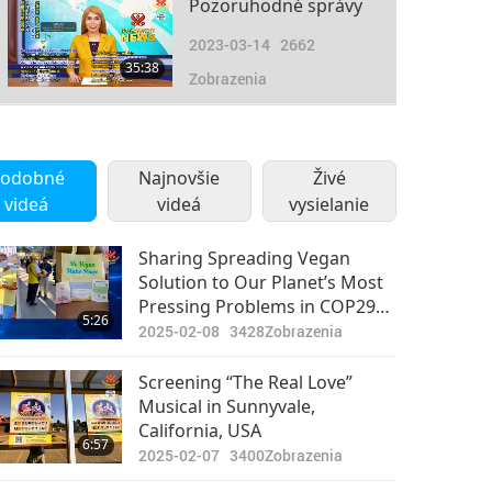
Pozoruhodné správy
2023-03-14
2662
35:38
Zobrazenia
Pozoruhodné správy
2023-03-15
2597
odobné
Najnovšie
Živé
35:28
videá
videá
Zobrazenia
vysielanie
Pozoruhodné správy
Sharing Spreading Vegan
Solution to Our Planet’s Most
2023-03-16
2564
Pressing Problems in COP29
38:55
5:26
Zobrazenia
Event to Avoid Imminent
2025-02-08
3428
Zobrazenia
Pandemic and Future disasters
Pozoruhodné správy
Screening “The Real Love”
Musical in Sunnyvale,
2023-03-17
2530
California, USA
34:21
6:57
Zobrazenia
2025-02-07
3400
Zobrazenia