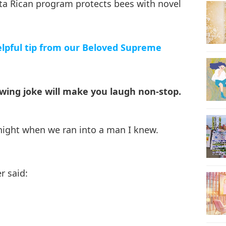
ta Rican program protects bees with novel
18
elpful tip from our Beloved Supreme
19
owing joke will make you laugh non-stop.
night when we ran into a man I knew.
20
r said:
21