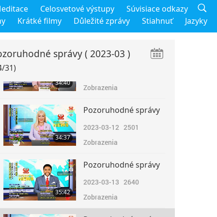
Pozoruhodné správy
editace
Celosvetové výstupy
Súvisiace odkazy
2023-03-10
2442
my
Krátké filmy
Důležité zprávy
Stiahnuť
Jazyky
38:58
Zobrazenia
ozoruhodné správy
( 2023-03 )
Pozoruhodné správy
4/31)
2023-03-11
2723
34:40
Zobrazenia
Pozoruhodné správy
2023-03-12
2501
34:37
Zobrazenia
Pozoruhodné správy
2023-03-13
2640
35:42
Zobrazenia