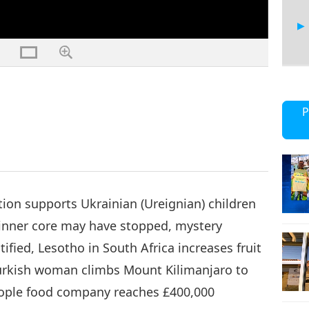
15
P
16
ion supports Ukrainian (Ureignian) children
’s inner core may have stopped, mystery
fied, Lesotho in South Africa increases fruit
17
urkish woman climbs Mount Kilimanjaro to
eople food company reaches £400,000