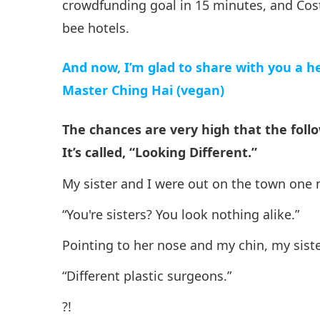
crowdfunding goal in 15 minutes, and Cos
bee hotels.
And now, I’m glad to share with you a h
Master Ching Hai (vegan)
The chances are very high that the foll
It’s called, “Looking Different.”
My sister and I were out on the town one 
“You're sisters? You look nothing alike.”
Pointing to her nose and my chin, my siste
“Different plastic surgeons.”
?!