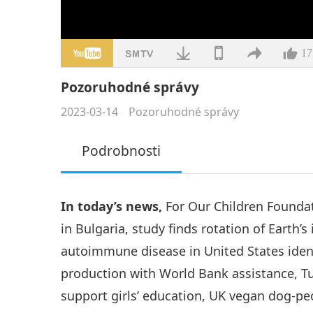
17
Pozoruhodné správy
2023-03-14
Pozoruhodné správy
Podrobnosti
In today’s news,
For Our Children Foundat
in Bulgaria, study finds rotation of Earth
autoimmune disease in United States identi
production with World Bank assistance, T
support girls’ education, UK vegan dog-p