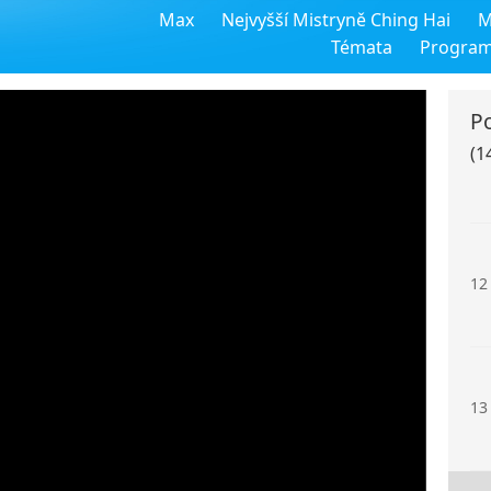
Max
Nejvyšší Mistryně Ching Hai
M
10
Témata
Progra
P
(1
11
12
13