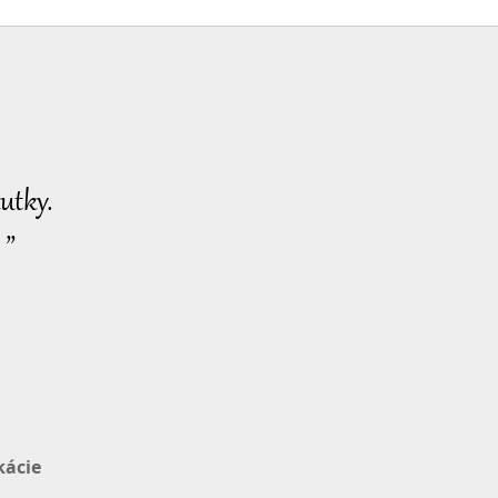
Pozoruhodné správy
2023-03-26
2552
34:54
Zobrazenia
Pozoruhodné správy
2023-03-27
2651
utky.
35:29
Zobrazenia
 ”
Pozoruhodné správy
2023-03-28
2667
33:51
Zobrazenia
Pozoruhodné správy
2023-03-29
2686
35:32
kácie
Zobrazenia