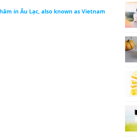
hâm in Âu Lạc, also known as Vietnam
22
23
24
25