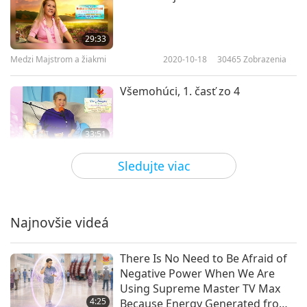
29:33
Medzi Majstrom a žiakmi
2020-10-18
30465
Zobrazenia
Všemohúci, 1. časť zo 4
33:51
Medzi Majstrom a žiakmi
2020-10-14
8961
Zobrazenia
Sledujte viac
MIER: Väčší obraz verejnej služby,
1. časť z 10
Najnovšie videá
28:05
Medzi Majstrom a žiakmi
2020-10-04
20530
Zobrazenia
There Is No Need to Be Afraid of
Negative Power When We Are
Život Pána Mahavíru: Chandanine
Using Supreme Master TV Max
okovy rozpadnuté na kúsky, 1.
4:25
Because Energy Generated from