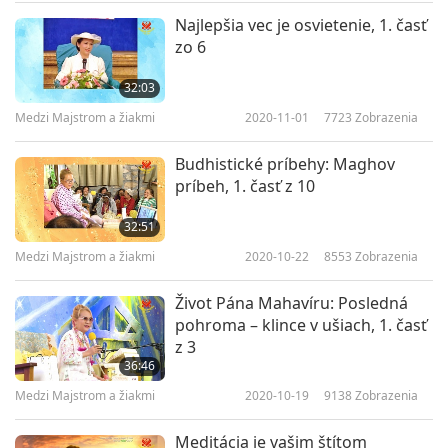
28:35
Najlepšia vec je osvietenie, 1. časť
zo 6
Medzi Majstrom a žiakmi
2022-06-04
4885
Zobrazenia
32:03
Veriť v ľudskosť a dobro je
pomáhať si navzájom, 7. časť
Medzi Majstrom a žiakmi
2020-11-01
7723
Zobrazenia
7
zo 7
27:46
Budhistické príbehy: Maghov
príbeh, 1. časť z 10
Medzi Majstrom a žiakmi
2022-06-05
4842
Zobrazenia
32:51
Medzi Majstrom a žiakmi
2020-10-22
8553
Zobrazenia
Život Pána Mahavíru: Posledná
pohroma – klince v ušiach, 1. časť
z 3
36:46
Medzi Majstrom a žiakmi
2020-10-19
9138
Zobrazenia
Meditácia je vašim štítom