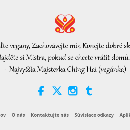
25
ďte vegany, Zachovávejte mír, Konejte dobré sk
26
ajděte si Mistra, pokud se chcete vrátit domů.
~ Najvyššia Majsterka Ching Hai (vegánka)
27
28
ov
O nás
Kontaktujte nás
Súvisiace odkazy
Apli