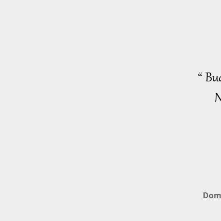
“ Bu
N
Dom