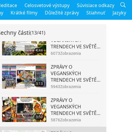
ZPRÁVY O
editace
Celosvetové výstupy
Súvisiace odkazy
VEGANSKÝCH
my
Krátké filmy
Důležité zprávy
Stiahnuť
Jazyky
TRENDECH VE SVĚTĚ –
4:48
9. časť
6517
Zobrazenia
echny části
(13/41)
ZPRÁVY O
VEGANSKÝCH
TRENDECH VE SVĚTĚ –
4:44
10. časť
6073
Zobrazenia
ZPRÁVY O
VEGANSKÝCH
TRENDECH VE SVĚTĚ –
3:13
11. časť
5943
Zobrazenia
ZPRÁVY O
VEGANSKÝCH
TRENDECH VE SVĚTĚ –
3:50
12. časť
5876
Zobrazenia