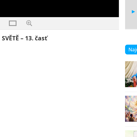
VĚTĚ – 13. časť
14
Naj
15
16