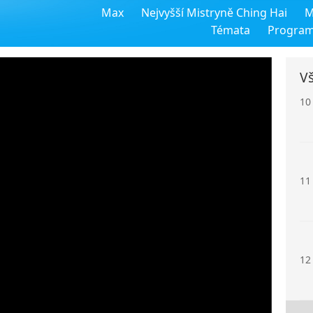
Max
Nejvyšší Mistryně Ching Hai
M
9
Témata
Progra
Vš
10
11
12