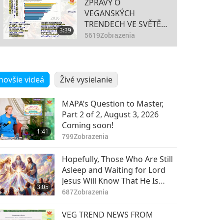
ZPRÁVY O
VEGANSKÝCH
TRENDECH VE SVĚTĚ –
3:39
13. časť
5619
Zobrazenia
ZPRÁVY O
VEGANSKÝCH
novšie videá
Živé vysielanie
TRENDECH VE SVĚTĚ –
2:47
14. časť
5710
Zobrazenia
MAPA’s Question to Master,
ZPRÁVY O
Part 2 of 2, August 3, 2026
VEGANSKÝCH
Coming soon!
1:41
TRENDECH VE SVĚTĚ –
799
Zobrazenia
3:49
15. časť
5618
Zobrazenia
Hopefully, Those Who Are Still
ZPRÁVY O
Asleep and Waiting for Lord
VEGANSKÝCH
Jesus Will Know That He Is
3:05
TRENDECH VE SVĚTĚ –
Already Here and May Be Seen
687
Zobrazenia
3:13
16. časť
on Supreme Master Television
5637
Zobrazenia
VEG TREND NEWS FROM