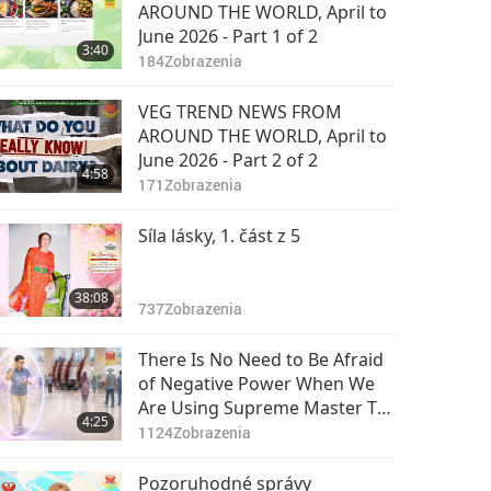
ZPRÁVY O
AROUND THE WORLD, April to
VEGANSKÝCH
June 2026 - Part 1 of 2
3:40
TRENDECH VE SVĚTĚ –
184
Zobrazenia
3:26
17. časť
5465
Zobrazenia
VEG TREND NEWS FROM
ZPRÁVY O
AROUND THE WORLD, April to
VEGANSKÝCH
June 2026 - Part 2 of 2
4:58
TRENDECH VE SVĚTĚ –
171
Zobrazenia
3:28
18. časť
5196
Zobrazenia
Síla lásky, 1. část z 5
ZPRÁVY O
VEGANSKÝCH
38:08
TRENDECH VE SVĚTĚ –
737
Zobrazenia
3:26
19. časť
5436
Zobrazenia
There Is No Need to Be Afraid
ZPRÁVY O
of Negative Power When We
VEGANSKÝCH
Are Using Supreme Master TV
4:25
TRENDECH VE SVĚTĚ –
Max Because Energy
1124
Zobrazenia
3:27
20. časť
Generated from It Is Far More
6575
Zobrazenia
Powerful than Any Negative
Pozoruhodné správy