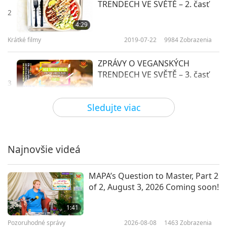
TRENDECH VE SVĚTĚ – 2. časť
2
4:29
Krátké filmy
2019-07-22
9984
Zobrazenia
ZPRÁVY O VEGANSKÝCH
TRENDECH VE SVĚTĚ – 3. časť
3
4:23
Sledujte viac
Krátké filmy
2019-07-22
9570
Zobrazenia
ZPRÁVY O VEGANSKÝCH
TRENDECH VE SVĚTĚ – 4. časť
Najnovšie videá
4
8:27
MAPA’s Question to Master, Part 2
Krátké filmy
2019-07-22
9831
Zobrazenia
of 2, August 3, 2026 Coming soon!
ZPRÁVY O VEGANSKÝCH
1:41
TRENDECH VE SVĚTĚ – 5. časť
Pozoruhodné správy
2026-08-08
1463
Zobrazenia
5