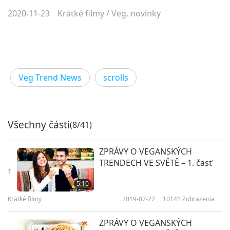
2020-11-23
Krátké filmy
/
Veg. novinky
Veg Trend News
scrolls
Všechny části
(8/41)
ZPRÁVY O VEGANSKÝCH
TRENDECH VE SVĚTĚ – 1. časť
1
5:10
Krátké filmy
2019-07-22
10141
Zobrazenia
ZPRÁVY O VEGANSKÝCH