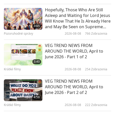
4:41
Hopefully, Those Who Are Still
Krátké filmy
2020-11-23
6490
Zobrazenia
Asleep and Waiting for Lord Jesus
Will Know That He Is Already Here
ZPRÁVY O VEGANSKÝCH
3:05
and May Be Seen on Supreme
TRENDECH VE SVĚTĚ – 6. časť
Master Television
Pozoruhodné správy
2026-08-08
766
Zobrazenia
6
4:57
VEG TREND NEWS FROM
Krátké filmy
2020-11-23
5981
Zobrazenia
AROUND THE WORLD, April to
June 2026 - Part 1 of 2
ZPRÁVY O VEGANSKÝCH
3:40
TRENDECH VE SVĚTĚ – 7. časť
Krátké filmy
2026-08-08
254
Zobrazenia
7
5:19
VEG TREND NEWS FROM
Krátké filmy
2020-11-23
6383
Zobrazenia
AROUND THE WORLD, April to
June 2026 - Part 2 of 2
ZPRÁVY O VEGANSKÝCH
4:58
TRENDECH VE SVĚTĚ – 8. časť
Krátké filmy
2026-08-08
222
Zobrazenia
4:46