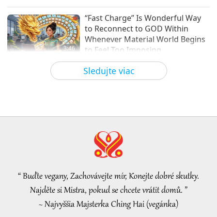
Medzi Majstrom a žiakmi
2026-05-09
5112
Zobrazenia
“Fast Charge” Is Wonderful Way
to Reconnect to GOD Within
Whenever Material World Begins
3:46
to Feel Too Imposing
Pozoruhodné správy
2026-08-05
1156
Zobrazenia
Sledujte viac
Pozoruhodné správy
38:07
Pozoruhodné správy
2026-08-05
232
Zobrazenia
Islamic Ethics on Water:
Selections from the Hadith, Part 1
of 2
“ Buďte vegany, Zachovávejte mír, Konejte dobré skutky.
22:27
Najděte si Mistra, pokud se chcete vrátit domů. ”
Slová múdrosti
2026-08-05
221
Zobrazenia
~ Najvyššia Majsterka Ching Hai (vegánka)