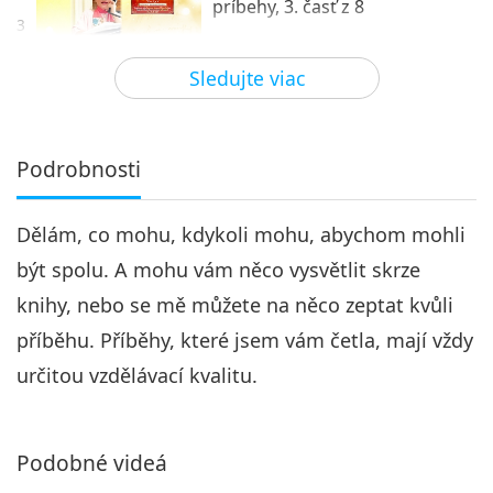
príbehy, 3. časť z 8
3
28:39
Sledujte viac
Medzi Majstrom a žiakmi
2021-02-11
6143
Zobrazenia
Silvestrovské strašidelné
príbehy, 4. časť z 8
Podrobnosti
4
26:15
Dělám, co mohu, kdykoli mohu, abychom mohli
Medzi Majstrom a žiakmi
2021-02-12
6283
Zobrazenia
být spolu. A mohu vám něco vysvětlit skrze
Silvestrovské strašidelné
knihy, nebo se mě můžete na něco zeptat kvůli
príbehy, 5. časť z 8
5
příběhu. Příběhy, které jsem vám četla, mají vždy
26:42
určitou vzdělávací kvalitu.
Medzi Majstrom a žiakmi
2021-02-13
5898
Zobrazenia
Silvestrovské strašidelné
Podobné videá
príbehy, 6. časť z 8
6