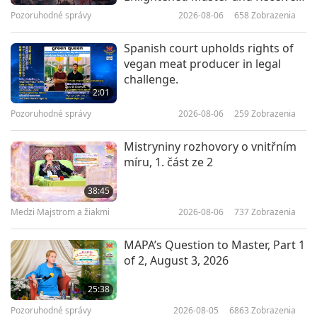
Initiation
Pozoruhodné správy
2026-08-06
658
Zobrazenia
37:55
Medzi Majstrom a žiakmi
2026-05-23
4570
Zobrazenia
Spanish court upholds rights of
vegan meat producer in legal
Šivových 112 způsobů
challenge.
soustředění II, 1. část ze 4
2:01
Pozoruhodné správy
2026-08-06
259
Zobrazenia
36:56
Medzi Majstrom a žiakmi
2026-05-19
5195
Zobrazenia
Mistryniny rozhovory o vnitřním
míru, 1. část ze 2
Šivových 112 způsobů
soustředění I, 1. část ze 7
38:45
Medzi Majstrom a žiakmi
2026-08-06
737
Zobrazenia
37:31
Medzi Majstrom a žiakmi
2026-05-12
5634
Zobrazenia
MAPA’s Question to Master, Part 1
of 2, August 3, 2026
Abychom byli osvobozeni,
musíme osvobození chtít, 1. část
25:38
ze 3
Pozoruhodné správy
2026-08-05
6863
Zobrazenia
38:43