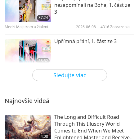
nezapomínali na Boha, 1. část ze
3
37:24
Medzi Majstrom a žiakmi
2026-06-08
4316
Zobrazenia
Upřímná přání, 1. část ze 3
38:52
Medzi Majstrom a žiakmi
2026-06-05
4895
Zobrazenia
Sledujte viac
Král Mára sdílí 10 pravidel
fyzického světa, 1. část z 5
Najnovšie videá
40:57
Medzi Majstrom a žiakmi
2026-05-31
6018
Zobrazenia
The Long and Difficult Road
Through This Illusory World
Smějte se na cestě do Nebe, 1.
Comes to End When We Meet
část z 8
4:08
Enlightened Master and Receive