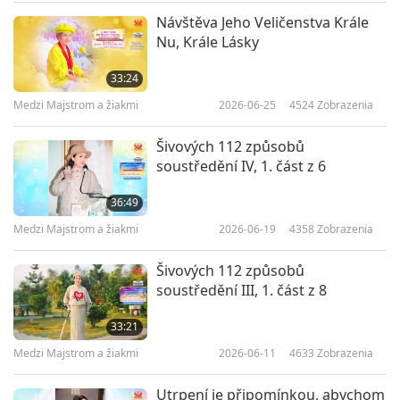
29:58
Návštěva Jeho Veličenstva Krále
Nu, Krále Lásky
Medzi Majstrom a žiakmi
2021-02-14
6334
Zobrazenia
33:24
Silvestrovské strašidelné
príbehy, 7. časť z 8
Medzi Majstrom a žiakmi
2026-06-25
4524
Zobrazenia
7
26:23
Šivových 112 způsobů
soustředění IV, 1. část z 6
Medzi Majstrom a žiakmi
2021-02-15
6495
Zobrazenia
36:49
Silvestrovské strašidelné
príbehy, 8. časť z 8
Medzi Majstrom a žiakmi
2026-06-19
4358
Zobrazenia
8
27:28
Šivových 112 způsobů
soustředění III, 1. část z 8
Medzi Majstrom a žiakmi
2021-02-16
6706
Zobrazenia
33:21
Medzi Majstrom a žiakmi
2026-06-11
4633
Zobrazenia
Utrpení je připomínkou, abychom