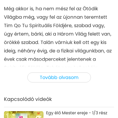
Még akkor is, ha nem mész fel az Ötödik
Világba még, vagy fel az újonnan teremtett
Tim Qo Tu Spirituális Földjére, szabad vagy,
úgy értem, bárki, aki a Három Világ felett van,
örökké szabad. Talán várniuk kell ott egy kis
ideig, néhány évig, de a fizikai világunkban, az
évek csak másodperceket jelentenek a
Spirituális Földön. Tehát nem kell sokáig
várniuk.
Tovább olvasom
Így, a Buddhák és Krisztus, bármelyik Szent,
megmenti az összes embert, az összes lényt
Kapcsolódó videók
ezen a világon, amíg Ők ezen a világon
vannak. S az Ő energiájuk a világban fog
Egy élő Mester ereje - 1/3 rész