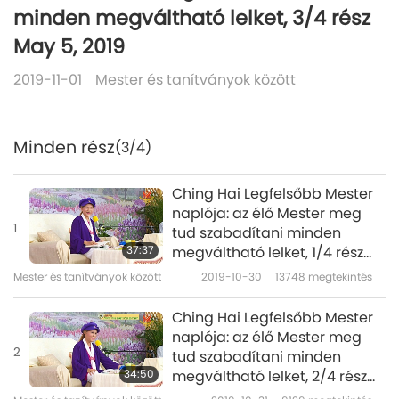
minden megváltható lelket, 3/4 rész
May 5, 2019
2019-11-01
Mester és tanítványok között
Minden rész
(3/4)
Ching Hai Legfelsőbb Mester
naplója: az élő Mester meg
1
tud szabadítani minden
37:37
megváltható lelket, 1/4 rész
May 5, 2019
Mester és tanítványok között
2019-10-30
13748
megtekintés
Ching Hai Legfelsőbb Mester
naplója: az élő Mester meg
2
tud szabadítani minden
34:50
megváltható lelket, 2/4 rész
May 5, 2019