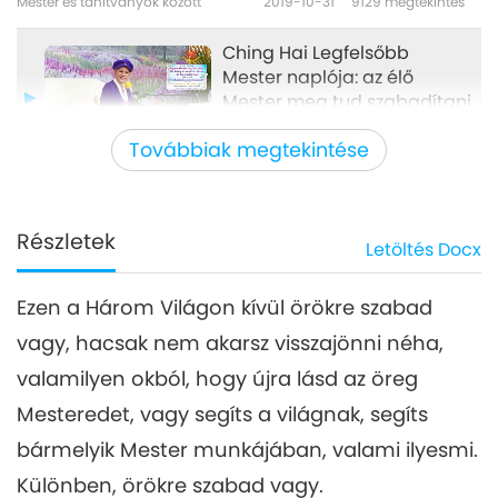
Mester és tanítványok között
2019-10-31
9129
megtekintés
Ching Hai Legfelsőbb
Mester naplója: az élő
Mester meg tud szabadítani
36:56
minden megváltható lelket,
Továbbiak megtekintése
3/4 rész May 5, 2019
Mester és tanítványok között
2019-11-01
17258
megtekintés
Ching Hai Legfelsőbb Mester
naplója: az élő Mester meg
Részletek
Letöltés
Docx
4
tud szabadítani minden
30:36
megváltható lelket, 4/4 rész
May 5, 2019
Ezen a Három Világon kívül örökre szabad
Mester és tanítványok között
2019-11-02
10329
megtekintés
vagy, hacsak nem akarsz visszajönni néha,
valamilyen okból, hogy újra lásd az öreg
Mesteredet, vagy segíts a világnak, segíts
bármelyik Mester munkájában, valami ilyesmi.
Különben, örökre szabad vagy.