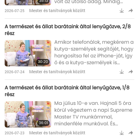
35:13
volt az utolsó adag. Mindig
sok nővér. Melyik?” Ő azt
rengeteg van. Többnyire ilyen
mondta: „Nem, egy fivér a
Mester és tanítványok között
2026-07-25
sokáig tart ennyi fényképet
Mennyből.” Va
feldolgozni. Nem hiszem, hogy
A természet és állat barátaink által lenyűgözve, 2/8
panaszkodnék a munka miatt.
rész
Egész nap tudnék fényképezni.
Amikor telefonálok, megkérem a
Sosem unatkoznék, ha valami új
kutya-személyek segítőjét, hogy
és gyönyörű dolgot fedezhetnék
hangosítsa fel az iPhone-ját, így
fel. Amikor megengedhetem
30:20
ő és a kutya-személyek is
magamnak, hogy kimenjek
hallják, amit mondok. Néha más
fényképezni, az sok-
Mester és tanítványok között
2026-07-24
dolgokról beszélek. Nem mindig
a kutya-személyekről, velük
A természet és állat barátaink által lenyűgözve, 1/8
vagy nekik beszélek, hanem
rész
másról is: háztartási dolgokról,
Ma július 10-e van. Hajnali 5 óra
ételekről és hasznos
körül végeztem a napi Supreme
tudnivalókról, például arról,
Master TV munkámmal,
hogyan gondoskodjunk róluk,
36:01
mindenféle munkával. És
vagy miként vegyünk nekik
kimentem esővízért
áram nélkül is meleg t
Mester és tanítványok között
2026-07-23
mosakodáshoz és… És egy