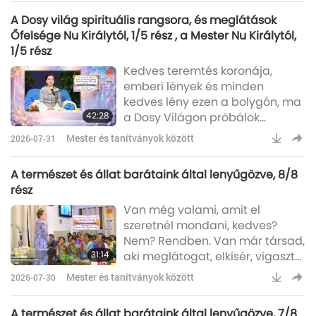
csodálatos lény. Ő egy ősi
A Dosy világ spirituális rangsora, és meglátások
Buddha, aki tanítvány- ként tért
Őfelsége Nu Királytól, 1/5 rész , a Mester Nu Királytól,
vissza, hogy segítsen nekem
1/5 rész
megmenteni ezt a világot.
Kedves teremtés koronája,
Legyetek nagyon hálásak Neki.
emberi lények és minden
Most, hogy felépült, talán
kedves lény ezen a bolygón, ma
folytathatjuk a beszélgetéseket
42:28
a Dosy Világon próbálok
a távoli Királyokkal vagy más
dolgozni. „Dosy Világ” azt jelenti:
Királyokk
Mester és tanítványok között
2026-07-31
„Szeretet Világa”. És már
hallottatok korábban néhány
A természet és állat barátaink által lenyűgözve, 8/8
információt erről a világról. Ez
rész
annak a folytatása. A Dosy
Van még valami, amit el
emberek korábban vegánok
szeretnél mondani, kedves?
voltak. De most már nem kell
Nem? Rendben. Van már társad,
többé enniük. Ők ISTEN
31:14
aki meglátogat, elkísér, vigaszt
Kegyelmének a
nyújt az életedben? Nincs? És
Szeretetenergiájából élnek,
Mester és tanítványok között
2026-07-30
tényleg akarsz egyet? Igen?
ISTEN kegyelméből. Akárcsa
Rendben. Azt kívánom, hogy
A természet és állat barátaink által lenyűgözve, 7/8