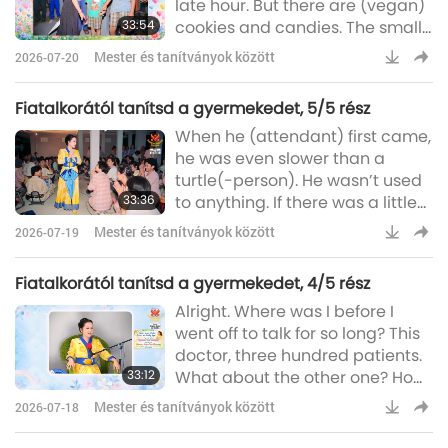
late hour. But there are (vegan)
our…chopsticks. As big as the
33:54
cookies and candies. The small
larger end of the chopstick. Just
microphone. (Yes.) Wow! Why
a little
Mester és tanítványok között
2026-07-20
can’t I lift it? Help me. Can any of
the kids help? Come, come,
Fiatalkorától tanítsd a gyermekedet, 5/5 rész
come, let’s… (Help out.) You go
When he (attendant) first came,
away. (You also go help.) Oh,
he was even slower than a
great! (Great.) Kids first. The
turtle(-person). He wasn’t used
boys are over there. Put it down
33:36
to anything. If there was a little
there. Help yourself. You mix it
bit rush, he would say, “Oh! My
altogether. I wonder
Mester és tanítványok között
2026-07-19
heart.” Sweating. “Oh! Pressure.”
Stress. “I am not used to it.” Now
Fiatalkorától tanítsd a gyermekedet, 4/5 rész
when he sees others behaving
Alright. Where was I before I
like this; he can’t stand it. That’s
went off to talk for so long? This
how it is. He only realizes the
doctor, three hundred patients.
difference now. He knows that
33:12
What about the other one? How
he was also like that before, and
many “heads”? How many
now he’s com
Mester és tanítványok között
2026-07-18
patients? No, no, no, the one in
the back. He is a dentist, and he