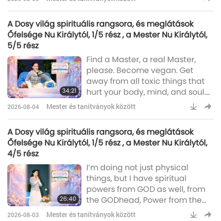
saw… He was so emotional, so
happy, because he could feel
A Dosy világ spirituális rangsora, és meglátások
peace, he could see peace. He
Őfelsége Nu Királytól, 1/5 rész , a Mester Nu Királytól,
was “feeling peace, seeing
5/5 rész
peace,” those are the exact
Find a Master, a real Master,
words from the bird-person, and
please. Become vegan. Get
“knowing peace” as well. So, he
away from all toxic things that
was so happy, felt so blissful.
34:21
hurt your body, mind, and soul.
And many of the
That’s all you need to do. You
Mester és tanítványok között
2026-08-04
don’t have to follow me. You
don’t have to come to me. Find
A Dosy világ spirituális rangsora, és meglátások
a Master. Make sure that he is
Őfelsége Nu Királytól, 1/5 rész , a Mester Nu Királytól,
good, and she is powerful, that
4/5 rész
she/he is connected to the
I’m doing not just physical
Universal Power. That he/she
things, but I have spiritual
can help you in their capacity.
powers from GOD as well, from
You must pray hard with all your
26:40
the GODhead, Power from the
heart
GODhead, from the Most
Mester és tanítványok között
2026-08-03