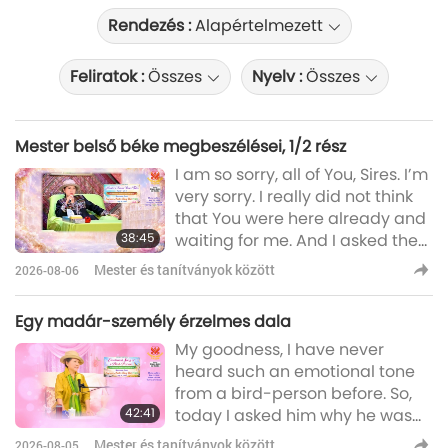
Rendezés :
Alapértelmezett
Feliratok :
Összes
Nyelv :
Összes
Mester belső béke megbeszélései, 1/2 rész
I am so sorry, all of You, Sires. I’m
very sorry. I really did not think
that You were here already and
38:45
waiting for me. And I asked the
King of Peace, why couldn’t we
Mester és tanítványok között
2026-08-06
just do it now, tonight – talk to
one of the Kings. He said,
Egy madár-személy érzelmes dala
“Cannot, because Peace Karma
My goodness, I have never
obstructs the meeting.” Oh my
heard such an emotional tone
GOD, I felt so disappointed. […]
from a bird-person before. So,
Alright, let’s pray. I’ll talk to you
42:41
today I asked him why he was
as soon as the King, the first King
crying. So, he said because he
of thi
Mester és tanítványok között
2026-08-05