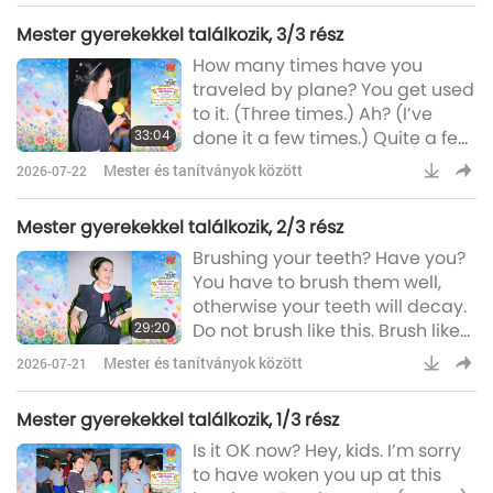
gyönyörű, gyönyörű kis madár-
Mester gyerekekkel találkozik, 3/3 rész
személy jelent meg közvetlenül
How many times have you
a sátram előtt, egy közepes
traveled by plane? You get used
méretű, fiatal fa egy kis ágán ült.
to it. (Three times.) Ah? (I’ve
A sátor körüli fák többsége fiatal
33:04
done it a few times.) Quite a few
és apró bokor. De sok közülük
times already. Oh my God. Oh
nagyon nagy és magas, annyira
Mester és tanítványok között
2026-07-22
my God. When I was young like
magas, hogy nagyon meg kell e
you, I didn’t even know what an
Mester gyerekekkel találkozik, 2/3 rész
airplane was. How come you are
Brushing your teeth? Have you?
so blessed now, so young and
You have to brush them well,
already flying. Do you like
otherwise your teeth will decay.
airplanes? (Yes.) Yes? Aren’t you
29:20
Do not brush like this. Brush like
afraid? (Not afraid.) You are so
this and this. OK? And also brush
brave. What happened? (I’m
Mester és tanítványok között
2026-07-21
your tongue. By the way, talking
afrai
about brushing teeth, I’ll tell you
Mester gyerekekkel találkozik, 1/3 rész
one more secret. Do not use too
Is it OK now? Hey, kids. I’m sorry
much toothpaste. Each time you
to have woken you up at this
only use this tiny bit, OK? Like