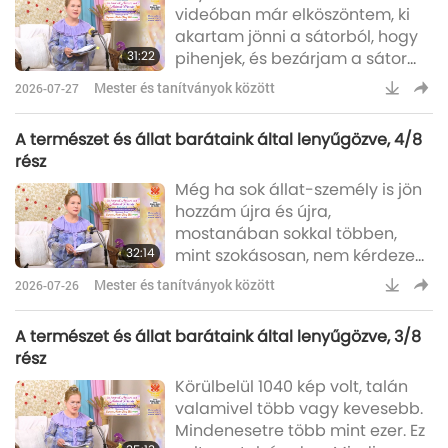
videóban már elköszöntem, ki
mondta: „Mivel elvesztettem a
akartam jönni a sátorból, hogy
számat, nem tudok enni.” Erre
31:22
pihenjek, és bezárjam a sátor
én: „Ó, ez persze szörnyű és
körüli kerítést. Ekkor megláttam
megértem. De csoda, hogy még
Mester és tanítványok között
2026-07-27
egy szentjánosbogarat. Olyan
mindig járkálsz, éled az é
gyönyörű. Mivel nálam nincs
A természet és állat barátaink által lenyűgözve, 4/8
világítás, a sötétben nagyon jól
rész
lehetett látni. Gyorsan
Még ha sok állat-személy is jön
készítettem pár fényképet, hogy
hozzám újra és újra,
megmutassam, hogyan néz ki. Ő
mostanában sokkal többen,
nőstény. A kutatások szerint
32:14
mint szokásosan, nem kérdezem
kétéves koruk után, felnőttként
meg tőlük. De ma
ezek a b
Mester és tanítványok között
2026-07-26
megkérdeztem, azt mond- tam:
„Ki mondta ezt neked? Ki beszélt
A természet és állat barátaink által lenyűgözve, 3/8
neked a békéről, és mondta,
rész
hogy ne aggódjak?” Azt mondta,
Körülbelül 1040 kép volt, talán
egy fivér mondta neki. Azt
valamivel több vagy kevesebb.
mondtam: „Melyik fivér? Annyi
Mindenesetre több mint ezer. Ez
van a csoportomban, sok fivér,