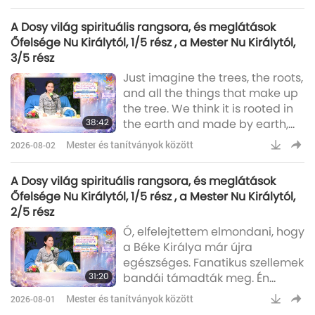
Original, from the Most
Incredible, from the Most
A Dosy világ spirituális rangsora, és meglátások
Powerful. So do not think that I’m
Őfelsége Nu Királytól, 1/5 rész , a Mester Nu Királytól,
too old to rescue you. I’m still
3/5 rész
giving initiations, and they still
Just imagine the trees, the roots,
have the same blessing, bliss,
and all the things that make up
and powerful attribute given to
the tree. We think it is rooted in
them. You can read some of the
38:42
the earth and made by earth,
Heartlines and
from earth. But even scientists
Mester és tanítványok között
2026-08-02
already know that they are
made from the air, from the
A Dosy világ spirituális rangsora, és meglátások
energy in the air, from some
Őfelsége Nu Királytól, 1/5 rész , a Mester Nu Királytól,
component in the air. We have a
2/5 rész
show about it. You go back and
Ó, elfelejtettem elmondani, hogy
read it and watch it. So, imagine
a Béke Királya már újra
humans are also like that. So
egészséges. Fanatikus szellemek
many components get togeth
31:20
bandái támadták meg. Én
pedig Vele voltam, és
Mester és tanítványok között
2026-08-01
megmentettem Őt. Ő egy