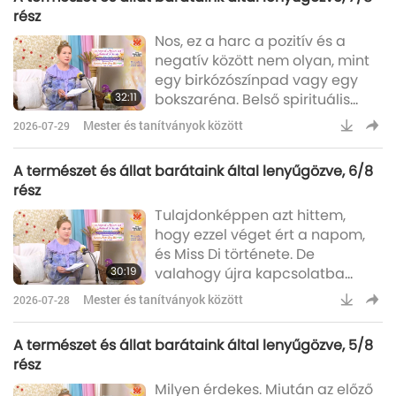
legyen egy jóképű, gyengéd jó
rész
és kedves valaki, aki nagyon
Nos, ez a harc a pozitív és a
szeret téged. ISTEN Áldásával és
negatív között nem olyan, mint
ISTEN Kegyelmével, igazán nagy
egy birkózószínpad vagy egy
megtiszteltetésnek érzem, hogy
32:11
bokszaréna. Belső spirituális
ma találkozhatok veled, és ilyen
erővel, tudással, bölcsességgel,
hosszú idő utá
Mester és tanítványok között
2026-07-29
valamint az emberiség és
minden lény iránti
A természet és állat barátaink által lenyűgözve, 6/8
együttérzéssel harcolunk. Ez a
rész
célunk a harccal. Nem csak
Tulajdonképpen azt hittem,
szórakozásból, hírnévért,
hogy ezzel véget ért a napom,
szeretetért vagy tiszteletért
és Miss Di története. De
harcolunk. Ahogy öregszem,
30:19
valahogy újra kapcsolatba
bölcsebbnek érzem magam;
lépett velem. És így
még mélyebben érzek a szívem
Mester és tanítványok között
2026-07-28
megkérdeztem tőle, hogy
mélyén, é
boldog-e így az életével. Azt
A természet és állat barátaink által lenyűgözve, 5/8
válaszolta: „Nem.”
rész
Megkérdeztem: „Mi az, amivel
Milyen érdekes. Miután az előző
nem vagy elégedett?” Azt