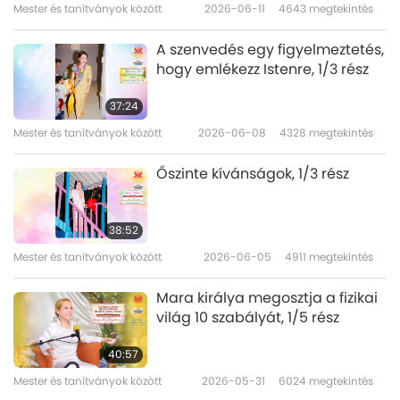
Mester és tanítványok között
2026-06-11
4643
megtekintés
zuhanyával.
A szenvedés egy figyelmeztetés,
Így minden körülmények között mindig
hogy emlékezz Istenre, 1/3 rész
megpróbálhatjuk megvilágosítani magunkat
37:24
az adott helyzet kihasználásával, a pillanatnyi
Mester és tanítványok között
2026-06-08
4328
megtekintés
elfoglaltságunk kihasználásával, és a jelenben,
a jelen pillanatban lenni. Ez a legjobb helyzet.
Őszinte kívánságok, 1/3 rész
Így minden hétköznapi tevékenység során
gyakorolhatunk. Nem kell azt mondani, hogy
38:52
„Nincs időm; … Nem tudom keresztbe tenni a
Mester és tanítványok között
2026-06-05
4911
megtekintés
lábam”, és hasonló dolgokat. Csináld, amikor
Mara királya megosztja a fizikai
csak tudod. És amikor nem tudod, akkor
világ 10 szabályát, 1/5 rész
csináld, amint dolgozol. Tedd a munkádat
40:57
meditációvá. Koncentrálj az összes munka, az
Mester és tanítványok között
2026-05-31
6024
megtekintés