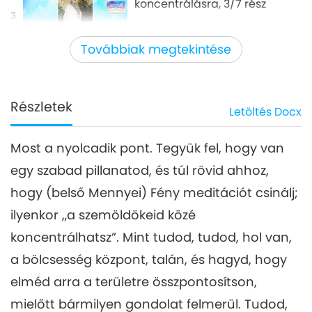
koncentrálásra, 3/7 rész
3
34:58
Továbbiak megtekintése
Mester és tanítványok között
2026-05-14
5193
megtekintés
Siva 112 módja a
koncentrálásra, 4/7 rész
Részletek
Letöltés
Docx
4
33:50
Most a nyolcadik pont. Tegyük fel, hogy van
Mester és tanítványok között
2026-05-15
5085
megtekintés
egy szabad pillanatod, és túl rövid ahhoz,
Siva 112 módja a
hogy (belső Mennyei) Fény meditációt csinálj;
koncentrálásra, 5/7 rész
ilyenkor „a szemöldökeid közé
32:50
koncentrálhatsz”. Mint tudod, tudod, hol van,
Mester és tanítványok között
2026-05-16
4532
megtekintés
a bölcsesség központ, talán, és hagyd, hogy
Siva 112 módja a
elméd arra a területre összpontosítson,
koncentrálásra, 6/7 rész
mielőtt bármilyen gondolat felmerül. Tudod,
6