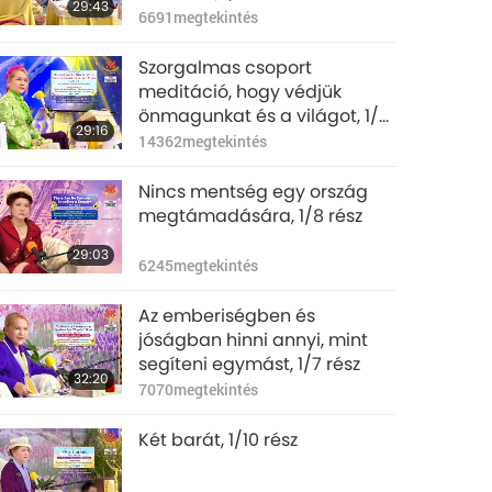
29:43
6691
megtekintés
Szorgalmas csoport
meditáció, hogy védjük
önmagunkat és a világot, 1/6
29:16
rész
14362
megtekintés
Nincs mentség egy ország
megtámadására, 1/8 rész
29:03
6245
megtekintés
Az emberiségben és
jóságban hinni annyi, mint
segíteni egymást, 1/7 rész
32:20
7070
megtekintés
Két barát, 1/10 rész