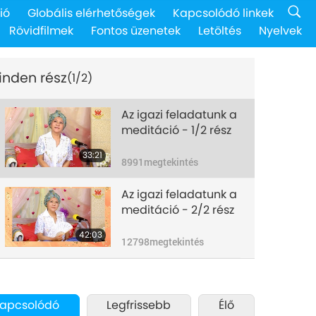
ió
Globális elérhetőségek
Kapcsolódó linkek
Rövidfilmek
Fontos üzenetek
Letöltés
Nyelvek
inden rész
(1/2)
Az igazi feladatunk a
meditáció - 1/2 rész
33:21
8991
megtekintés
Az igazi feladatunk a
meditáció - 2/2 rész
42:03
12798
megtekintés
apcsolódó
Legfrissebb
Élő