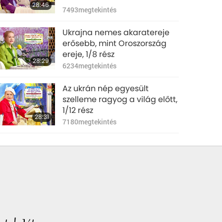
28:46
7493
megtekintés
Ukrajna nemes akaratereje
erősebb, mint Oroszország
ereje, 1/8 rész
28:29
6234
megtekintés
Az ukrán nép egyesült
szelleme ragyog a világ előtt,
1/12 rész
28:31
7180
megtekintés