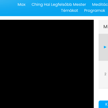
Max
Ching Hai Legfelsőbb Mester
Meditác
Témákat
Programok
M
2
K