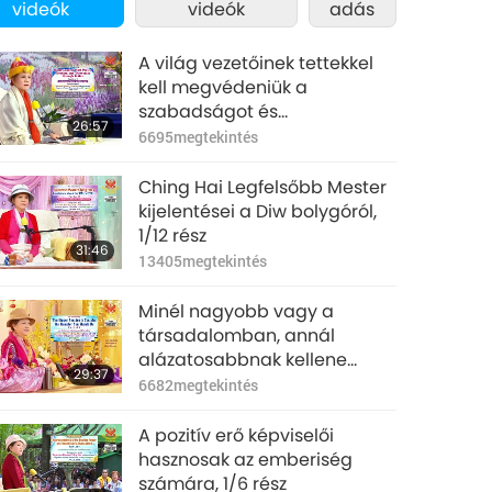
videók
videók
adás
A világ vezetőinek tettekkel
kell megvédeniük a
szabadságot és
26:57
demokráciát, 1/5 rész
6695
megtekintés
Ching Hai Legfelsőbb Mester
kijelentései a Diw bolygóról,
1/12 rész
31:46
13405
megtekintés
Minél nagyobb vagy a
társadalomban, annál
alázatosabbnak kellene
29:37
lenned, 1/3 rész
6682
megtekintés
A pozitív erő képviselői
hasznosak az emberiség
számára, 1/6 rész