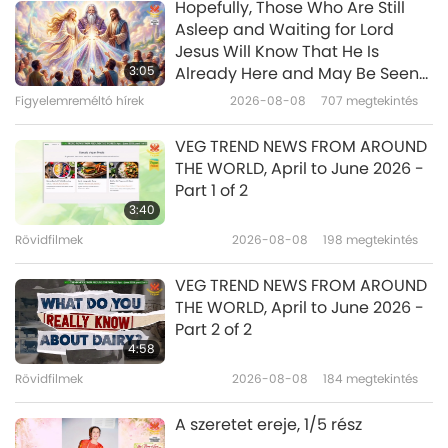
Hopefully, Those Who Are Still
Rövidfilmek
2024-10-29
5513
megtekintés
Asleep and Waiting for Lord
Jesus Will Know That He Is
A Quan Yin (belső Mennyei
3:05
Already Here and May Be Seen
Fény és Hang) meditáció
on Supreme Master Television
Figyelemreméltó hírek
2026-08-08
707
megtekintés
18
előnyei 18. rész a sok közül
0:43
VEG TREND NEWS FROM AROUND
Rövidfilmek
2024-10-25
5370
megtekintés
THE WORLD, April to June 2026 -
Part 1 of 2
A Quan Yin (belső Mennyei
3:40
Fény és Hang) meditáció
Rövidfilmek
2026-08-08
198
megtekintés
19
előnyei 19. rész a sok közül
1:05
VEG TREND NEWS FROM AROUND
Rövidfilmek
2024-10-25
4821
megtekintés
THE WORLD, April to June 2026 -
Part 2 of 2
A Quan Yin (belső Mennyei
4:58
Fény és Hang) meditáció
Rövidfilmek
2026-08-08
184
megtekintés
20
előnyei 20. rész a sok közül
0:55
A szeretet ereje, 1/5 rész
Rövidfilmek
2024-10-25
5085
megtekintés