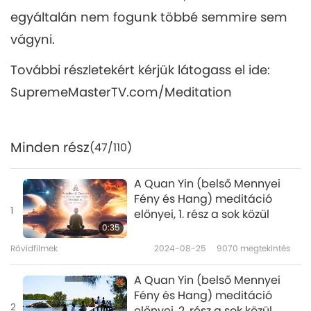
egyáltalán nem fogunk többé semmire sem
vágyni.
További részletekért kérjük látogass el ide:
SupremeMasterTV.com/Meditation
Minden rész
(47/110)
A Quan Yin (belső Mennyei
Fény és Hang) meditáció
1
előnyei, 1. rész a sok közül
0:35
Rövidfilmek
2024-08-25
9070
megtekintés
A Quan Yin (belső Mennyei
Fény és Hang) meditáció
2
előnyei, 2. rész a sok közül