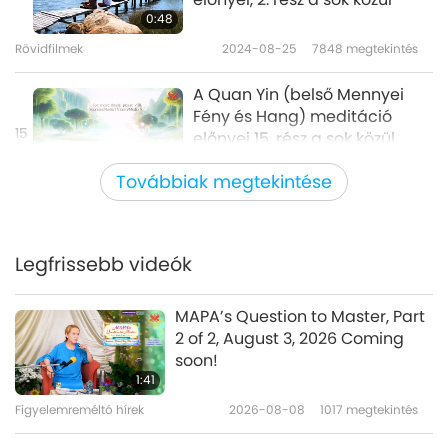
0:48
Rövidfilmek
2024-08-25
7848
megtekintés
A Quan Yin (belső Mennyei
Fény és Hang) meditáció
15
előnyei 15. rész a sok közül
1:05
Továbbiak megtekintése
Rövidfilmek
2024-10-25
5613
megtekintés
A Quan Yin (belső Mennyei
Fény és Hang) meditáció
Legfrissebb videók
16
előnyei 16. rész a sok közül
0:45
MAPA’s Question to Master, Part
Rövidfilmek
2024-10-25
5757
megtekintés
2 of 2, August 3, 2026 Coming
soon!
A Quan Yin (belső Mennyei
1:41
Fény és Hang) meditáció
Figyelemreméltó hírek
2026-08-08
1017
megtekintés
17
előnyei 17. rész a sok közül
1:41