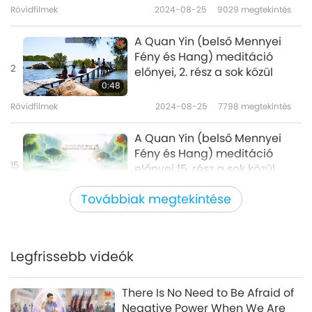
Rövidfilmek
2024-08-25
9029
megtekintés
A Quan Yin (belső Mennyei
Fény és Hang) meditáció
2
előnyei, 2. rész a sok közül
0:48
Rövidfilmek
2024-08-25
7798
megtekintés
A Quan Yin (belső Mennyei
Fény és Hang) meditáció
15
előnyei 15. rész a sok közül
1:05
Továbbiak megtekintése
Rövidfilmek
2024-10-25
5564
megtekintés
A Quan Yin (belső Mennyei
Fény és Hang) meditáció
Legfrissebb videók
16
előnyei 16. rész a sok közül
0:45
There Is No Need to Be Afraid of
Rövidfilmek
2024-10-25
5725
megtekintés
Negative Power When We Are