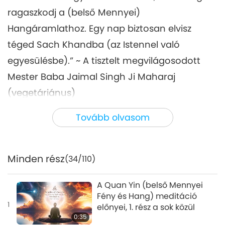
ragaszkodj a (belső Mennyei)
Hangáramlathoz. Egy nap biztosan elvisz
téged Sach Khandba (az Istennel való
egyesülésbe).” ~ A tisztelt megvilágosodott
Mester Baba Jaimal Singh Ji Maharaj
(vegetáriánus)
Master: Az a legjobb dolog, ami történt velünk
Tovább olvasom
– a Quan Yin Módszer. […] Meditálj először;
minden más vele együtt jön.
Minden rész
(34/110)
További részletekért kérjük látogass el ide:
SupremeMasterTV.com/Meditation
A Quan Yin (belső Mennyei
Fény és Hang) meditáció
1
előnyei, 1. rész a sok közül
0:35