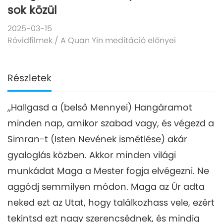
sok közül
2025-03-15
Rövidfilmek
/
A Quan Yin meditáció előnyei
Részletek
„Hallgasd a (belső Mennyei) Hangáramot
minden nap, amikor szabad vagy, és végezd a
Simran-t (Isten Nevének ismétlése) akár
gyaloglás közben. Akkor minden világi
munkádat Maga a Mester fogja elvégezni. Ne
aggódj semmilyen módon. Maga az Úr adta
neked ezt az Utat, hogy találkozhass vele, ezért
tekintsd ezt nagy szerencsédnek, és mindig