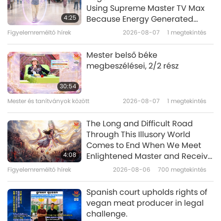
Using Supreme Master TV Max
A Quan Yin (belső Mennyei
4:25
Because Energy Generated
Fény és Hang) meditáció
from It Is Far More Powerful than
Figyelemreméltó hírek
2026-08-07
1
megtekintés
17
előnyei 17. rész a sok közül
Any Negative Entity
1:41
Mester belső béke
Rövidfilmek
2024-10-29
5479
megtekintés
megbeszélései, 2/2 rész
A Quan Yin (belső Mennyei
30:54
Fény és Hang) meditáció
Mester és tanítványok között
2026-08-07
1
megtekintés
18
előnyei 18. rész a sok közül
0:43
The Long and Difficult Road
Rövidfilmek
2024-10-25
5323
megtekintés
Through This Illusory World
Comes to End When We Meet
A Quan Yin (belső Mennyei
4:08
Enlightened Master and Receive
Fény és Hang) meditáció
Initiation
Figyelemreméltó hírek
2026-08-06
700
megtekintés
19
előnyei 19. rész a sok közül
1:05
Spanish court upholds rights of
Rövidfilmek
2024-10-25
4789
megtekintés
vegan meat producer in legal
challenge.
A Quan Yin (belső Mennyei