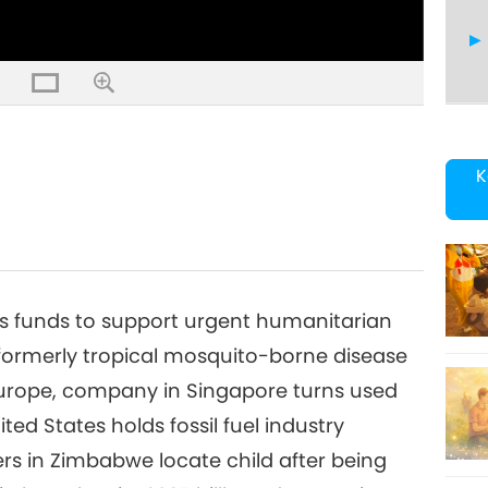
17
K
18
 funds to support urgent humanitarian
a, formerly tropical mosquito-borne disease
Europe, company in Singapore turns used
19
ted States holds fossil fuel industry
s in Zimbabwe locate child after being