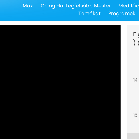
Max
Ching Hai Legfelsőbb Mester
Meditác
12
Témákat
Programok
F
)
13
14
15