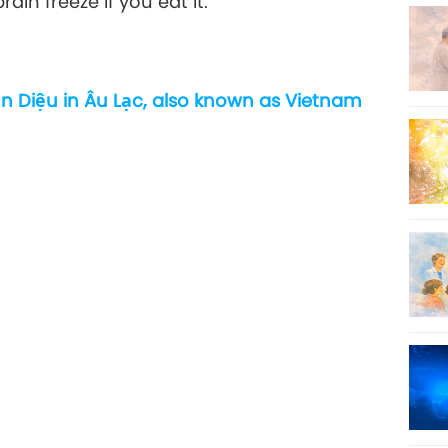
rain freeze if you eat it.”
24
n Diệu in Âu Lạc, also known as Vietnam
25
26
27