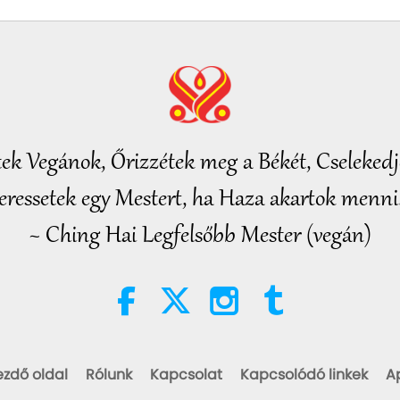
28
tek Vegánok, Őrizzétek meg a Békét, Cselekedje
eressetek egy Mestert, ha Haza akartok menni.
~ Ching Hai Legfelsőbb Mester (vegán)
ezdő oldal
Rólunk
Kapcsolat
Kapcsolódó linkek
A