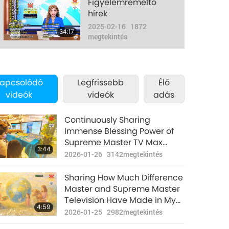
Figyelemreméltó
hírek
2025-02-16
1872
34:17
megtekintés
Figyelemreméltó
hírek
apcsolódó
Legfrissebb
Élő
2025-02-17
1861
34:21
videók
videók
adás
megtekintés
Figyelemreméltó
Continuously Sharing
hírek
Immense Blessing Power of
Supreme Master TV Max
2025-02-18
1829
32:57
3:44
megtekintés
Through Participation in
2026-01-26
3142
megtekintés
Events That Attract Many
Figyelemreméltó
Lucky Visitors
Sharing How Much Difference
hírek
Master and Supreme Master
Television Have Made in My
2025-02-19
1949
37:44
4:59
megtekintés
Life
2026-01-25
2982
megtekintés