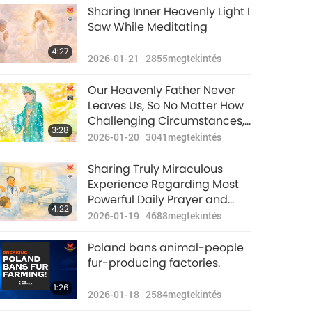
Figyelemreméltó
Sharing Inner Heavenly Light I
hírek
Saw While Meditating
2025-02-24
1753
32:56
4:27
megtekintés
2026-01-21
2855
megtekintés
Figyelemreméltó
Our Heavenly Father Never
hírek
Leaves Us, So No Matter How
Challenging Circumstances,
2025-02-25
1841
36:11
3:28
megtekintés
Have Faith in Hiers
2026-01-20
3041
megtekintés
Arrangements
Figyelemreméltó
Sharing Truly Miraculous
hírek
Experience Regarding Most
Powerful Daily Prayer and
2025-02-26
1863
33:24
4:22
megtekintés
Supreme Master TV Max
2026-01-19
4688
megtekintés
When Played in Public Places
Figyelemreméltó
Poland bans animal-people
hírek
fur-producing factories.
2025-02-27
1949
34:48
1:26
megtekintés
2026-01-18
2584
megtekintés