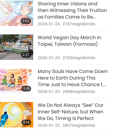
Figyelemreméltó
Sharing Inner Visions and
hírek
then Witnessing Their Fruition
as Families Came to Be
2025-02-20
1858
36:15
3:52
megtekintés
Initiated into Quan Yin
2026-01-24
2767
megtekintés
Homecoming Divine Way
Figyelemreméltó
World Vegan Day March in
hírek
Taipei, Taiwan (Formosa)
2025-02-21
1912
34:26
2:37
megtekintés
2026-01-24
2763
megtekintés
Figyelemreméltó
Many Souls Have Come Down
hírek
Here to Earth During This
Time Just to Have Chance to
2025-02-22
2078
36:45
3:19
megtekintés
Be Initiated into Quan Yin
2026-01-23
2968
megtekintés
Meditation, so They Can
Figyelemreméltó
Cultivate Themselves and
We Do Not Always “See” Our
hírek
Elevate to Higher Heavens,
Inner Self-Nature, but When
While Assisting with Elevation
We Do, Timing Is Perfect
2025-02-23
2037
33:37
3:14
of This World
megtekintés
2026-01-22
2857
megtekintés