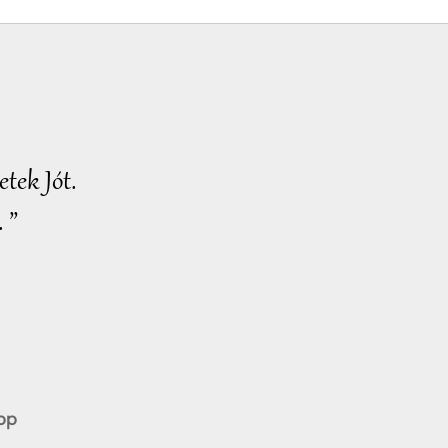
Figyelemreméltó
hírek
2025-02-28
1798
32:26
megtekintés
tek Jót.
 ”
pp