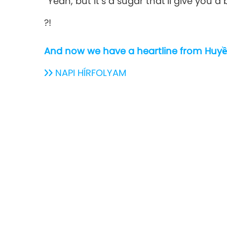
“Yeah, but it’s a sugar that’ll give you a b
?!
And now we have a heartline from Huyề
NAPI HÍRFOLYAM