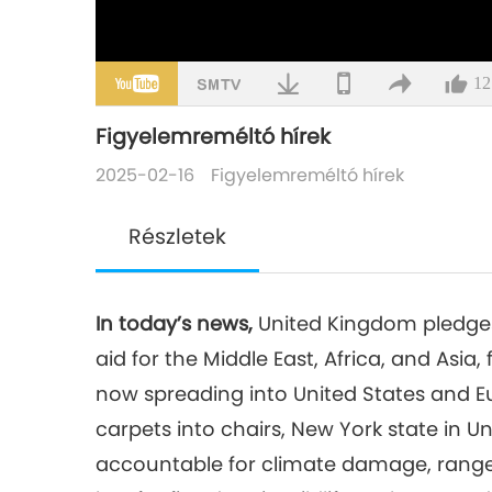
12
Figyelemreméltó hírek
2025-02-16
Figyelemreméltó hírek
Részletek
In today’s news,
United Kingdom pledges
aid for the Middle East, Africa, and Asi
now spreading into United States and 
carpets into chairs, New York state in Uni
accountable for climate damage, ranger