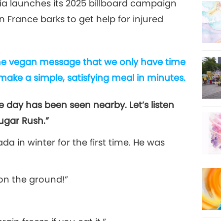
India launches its 2025 billboard campaign
France barks to get help for injured
20
he vegan message that we only have time
21
 make a simple, satisfying meal in minutes.
he day has been seen nearby. Let’s listen
ugar Rush.”
22
da in winter for the first time. He was
 on the ground!”
23