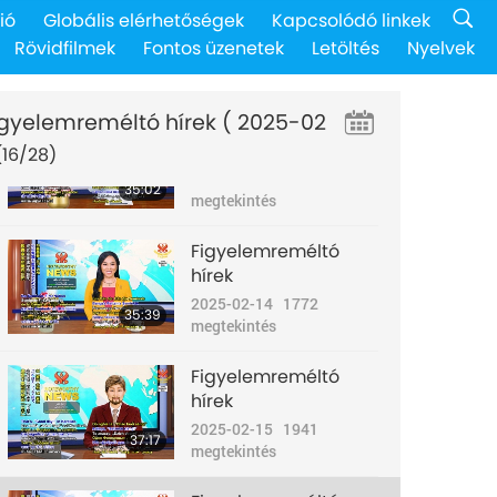
Figyelemreméltó
ió
Globális elérhetőségek
Kapcsolódó linkek
hírek
Rövidfilmek
Fontos üzenetek
Letöltés
Nyelvek
2025-02-12
1885
36:51
megtekintés
igyelemreméltó hírek
( 2025-02
Figyelemreméltó
hírek
(16/28)
2025-02-13
1968
35:02
megtekintés
Figyelemreméltó
hírek
2025-02-14
1772
35:39
megtekintés
Figyelemreméltó
hírek
2025-02-15
1941
37:17
megtekintés