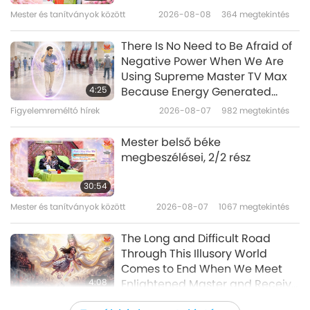
Supreme Master TV on
16
Mester és tanítványok között
2026-08-08
364
megtekintés
2:58
34:17
Figyelemreméltó hírek
2024-06-29
6032
megtekintés
There Is No Need to Be Afraid of
Figyelemreméltó hírek
2025-02-16
1880
megtekintés
Negative Power When We Are
Master Will Take a Thousand
Using Supreme Master TV Max
Figyelemreméltó hírek
Steps for Us with Every Step We
4:25
Because Energy Generated
Take Towards Her
from It Is Far More Powerful than
17
Figyelemreméltó hírek
2026-08-07
982
megtekintés
3:05
Any Negative Entity
34:21
Figyelemreméltó hírek
2024-06-27
4457
megtekintés
Mester belső béke
Figyelemreméltó hírek
2025-02-17
1870
megtekintés
megbeszélései, 2/2 rész
The Way to Maximize the
Figyelemreméltó hírek
Wonderful Benefits of Supreme
30:54
Master TV
18
Mester és tanítványok között
2026-08-07
1067
megtekintés
4:21
32:57
Figyelemreméltó hírek
2024-06-26
20342
megtekintés
The Long and Difficult Road
Figyelemreméltó hírek
2025-02-18
1839
megtekintés
Through This Illusory World
Comes to End When We Meet
Figyelemreméltó hírek
4:08
Enlightened Master and Receive
Initiation
19
Figyelemreméltó hírek
2026-08-06
1053
megtekintés