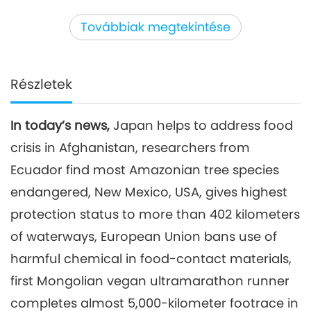
33:29
Továbbiak megtekintése
Figyelemreméltó hírek
2025-02-03
1867
megtekintés
Figyelemreméltó hírek
Részletek
4
38:08
In today’s news,
Japan helps to address food
Figyelemreméltó hírek
2025-02-04
1987
megtekintés
crisis in Afghanistan, researchers from
Figyelemreméltó hírek
Ecuador find most Amazonian tree species
endangered, New Mexico, USA, gives highest
5
protection status to more than 402 kilometers
41:17
Figyelemreméltó hírek
2025-02-05
1841
megtekintés
of waterways, European Union bans use of
harmful chemical in food-contact materials,
Figyelemreméltó hírek
first Mongolian vegan ultramarathon runner
6
completes almost 5,000-kilometer footrace in
39:12