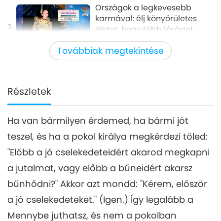
Országok a legkevesebb
karmával: élj könyörületes
3
életet, hogy több jóságot
30:07
vonzz, 3/4 rész
Továbbiak megtekintése
Mester és tanítványok között
2023-02-18
6947
megtekintés
Országok a legkevesebb
karmával: élj könyörületes
Részletek
4
életet, hogy több jóságot
31:46
vonzz, 4/4 rész
Ha van bármilyen érdemed, ha bármi jót
Mester és tanítványok között
2023-02-19
6710
megtekintés
teszel, és ha a pokol királya megkérdezi tőled:
"Előbb a jó cselekedeteidért akarod megkapni
a jutalmat, vagy előbb a bűneidért akarsz
bűnhődni?" Akkor azt mondd: "Kérem, először
a jó cselekedeteket." (Igen.) Így legalább a
Mennybe juthatsz, és nem a pokolban