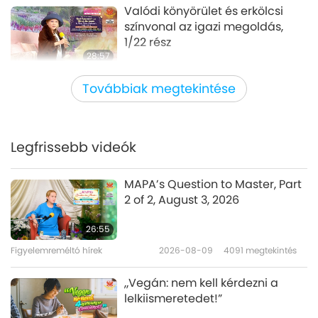
Valódi könyörület és erkölcsi
színvonal az igazi megoldás,
1/22 rész
28:57
Mester és tanítványok között
2022-02-01
9393
megtekintés
Továbbiak megtekintése
Jézus Krisztus Úr dicsőséges
áldozata az emberiségért, 1/6
rész
Legfrissebb videók
29:49
Mester és tanítványok között
2022-01-26
11292
megtekintés
MAPA’s Question to Master, Part
2 of 2, August 3, 2026
A vegánság előhozza a
szeretetünket és jóságunkat, 1/13
26:55
rész
Figyelemreméltó hírek
2026-08-09
4091
megtekintés
38:07
Mester és tanítványok között
2022-01-13
8815
megtekintés
„Vegán: nem kell kérdezni a
lelkiismeretedet!”
Egy éves király, 1/9 rész