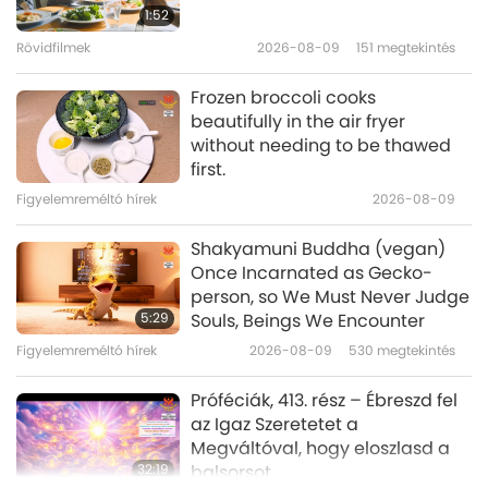
1:52
Rövidfilmek
2026-08-09
151
megtekintés
27:07
Mester és tanítványok között
2022-01-04
8173
megtekintés
Frozen broccoli cooks
beautifully in the air fryer
Az igazi Szent cím, 1/7 rész
without needing to be thawed
first.
Figyelemreméltó hírek
2026-08-09
27:39
Mester és tanítványok között
2021-12-28
8193
megtekintés
Shakyamuni Buddha (vegan)
Once Incarnated as Gecko-
A katolikus papoknak az Úr
person, so We Must Never Judge
Jézus igazi evangéliumát
5:29
Souls, Beings We Encounter
kellene hirdetniük, 1/8 rész
Figyelemreméltó hírek
2026-08-09
530
megtekintés
31:32
Mester és tanítványok között
2021-12-20
7300
megtekintés
Próféciák, 413. rész – Ébreszd fel
az Igaz Szeretetet a
Megváltóval, hogy eloszlasd a
32:19
balsorsot