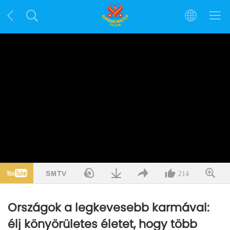
214
Országok a legkevesebb karmával:
élj könyörületes életet, hogy több