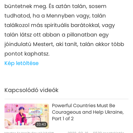
büntetnek meg. És aztán talán, sosem
tudhatod, ha a Mennyben vagy, talán
találkozol más spirituális barátokkal, vagy
talán látsz ott abban a pillanatban egy
jóindulatú Mestert, aki tanít, talán akkor több
pontot kaphatsz.
Kép letöltése
Kapcsolódó videók
Powerful Countries Must Be
Courageous and Help Ukraine,
Part 1 of 2
33:43