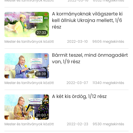
Mester és tanítványok között
2022-03-16
6532
megtekintés
A kormányoknak világszerte ki
kell állniuk Ukrajna mellett, 1/6
rész
27:33
Mester és tanítványok között
2022-03-10
9606
megtekintés
Bármit teszel, mind önmagadért
van, 1/9 rész
28:39
Mester és tanítványok között
2022-03-07
11340
megtekintés
A két kis ördög, 1/12 rész
30:00
Mester és tanítványok között
2022-02-23
9530
megtekintés