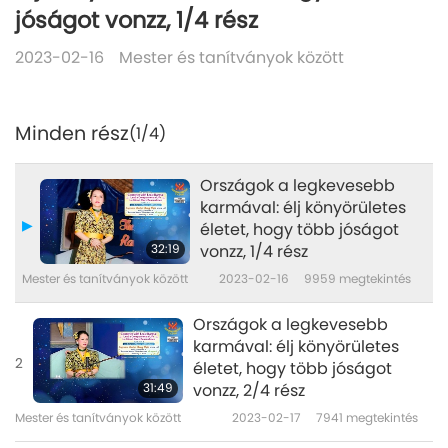
jóságot vonzz, 1/4 rész
2023-02-16
Mester és tanítványok között
Minden rész
(1/4)
Országok a legkevesebb
karmával: élj könyörületes
életet, hogy több jóságot
32:19
vonzz, 1/4 rész
Mester és tanítványok között
2023-02-16
9959
megtekintés
Országok a legkevesebb
karmával: élj könyörületes
2
életet, hogy több jóságot
31:49
vonzz, 2/4 rész
Mester és tanítványok között
2023-02-17
7941
megtekintés