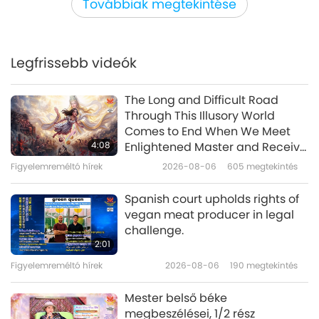
Továbbiak megtekintése
át
In our program today, we will share with you
Sweet Goose Singer and
the history of the clown and celebrate the
Songwriter Chris Mather
(vegan), Part 1 of 2
Legfrissebb videók
laughter and wisdom that they have brought
18:33
to the people throughout the ages.
Utazás esztétikus birodalmakon
2024-12-26
3335
megtekintés
The Long and Difficult Road
át
Through This Illusory World
Thanks for Taking Me Home!
Comes to End When We Meet
Heartfelt Messages on the 31st
4:08
Enlightened Master and Receive
Anniversary of Supreme Master
Initiation
Figyelemreméltó hírek
2026-08-06
605
megtekintés
23:48
Ching Hai Day
Utazás esztétikus birodalmakon
2024-10-25
4955
megtekintés
Spanish court upholds rights of
át
vegan meat producer in legal
Békében elérhetjük a Mennyet,
challenge.
1/16 rész
2:01
Figyelemreméltó hírek
2026-08-06
190
megtekintés
20:02
Utazás esztétikus birodalmakon
2024-10-08
6020
megtekintés
Mester belső béke
át
megbeszélései, 1/2 rész