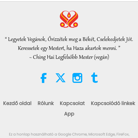
22:27
Bölcs szavak
2026-08-05
171
megtekintés
Beyond Calcium: The Everyday
Habits That Shape Your Bones
“ Legyetek Vegánok, Őrizzétek meg a Békét, Cselekedjetek Jót.
21:56
Keressetek egy Mestert, ha Haza akartok menni. ”
Egészséges életmód
2026-08-05
190
megtekintés
~ Ching Hai Legfelsőbb Mester (vegán)
A Hold: ragyogó égi társunk, 2/2
rész
25:09
Tudomány és spiritualitás
2026-08-05
181
megtekintés
Kezdő oldal
Rólunk
Kapcsolat
Kapcsolódó linkek
Egy madár-személy érzelmes
App
dala
42:41
Ez a honlap használható a Google Chrome, Microsoft Edge, FireFox,