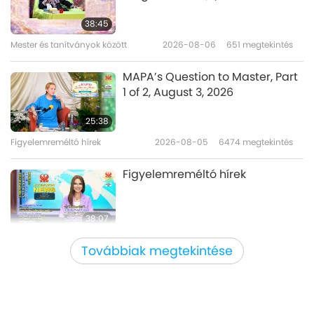
Beyond the Brush: The Artistic
Journey of Iris Scott
38:45
(vegetarian), Part 1 of 2
Mester és tanítványok között
2026-08-06
651
megtekintés
19:17
Utazás esztétikus birodalmakon
2024-08-29
4095
megtekintés
MAPA’s Question to Master, Part
át
1 of 2, August 3, 2026
Irina Dzhus (vegetarian)
Talented Fashion Designer and
25:38
Stylist, Part 1 of 2
Figyelemreméltó hírek
2026-08-05
6474
megtekintés
20:39
Utazás esztétikus birodalmakon
2024-08-08
3925
megtekintés
Figyelemreméltó hírek
át
38:07
Figyelemreméltó hírek
2026-08-05
179
megtekintés
Továbbiak megtekintése
Iszlám etika a vízről: válogatás a
Hadíszból, 1/2 rész