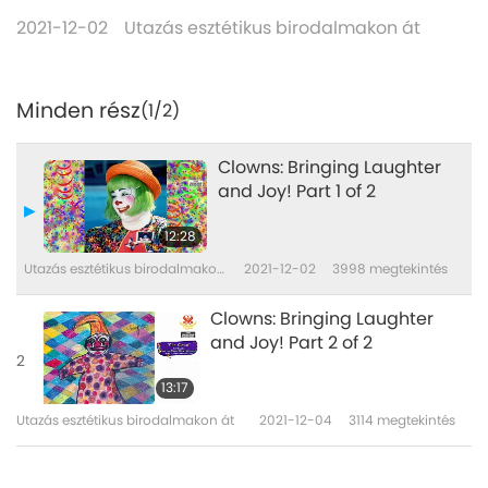
2021-12-02
Utazás esztétikus birodalmakon át
Minden rész
(1/2)
Clowns: Bringing Laughter
and Joy! Part 1 of 2
12:28
Utazás esztétikus birodalmakon
2021-12-02
3998
megtekintés
át
Clowns: Bringing Laughter
and Joy! Part 2 of 2
2
13:17
Utazás esztétikus birodalmakon át
2021-12-04
3114
megtekintés