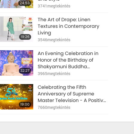
24:53
3741
megtekintés
The Art of Drape: Linen
Textures in Contemporary
Living
19:26
3546
megtekintés
An Evening Celebration in
Honor of the Birthday of
Shakyamuni Buddha
32:27
(vegan), Part 1 of 6
3965
megtekintés
Celebrating the Fifth
Anniversary of Supreme
Master Television - A Positive
19:00
Network of Peace, Love, and
7660
megtekintés
Veganism