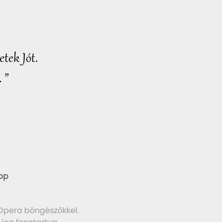
tek Jót.
 ”
pp
 Opera böngészőkkel.