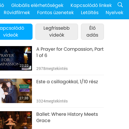
ió
Globális elérhetőségek
Kapcsolódó linkek
Rövidfilmek
Fontos üzenetek
Letöltés
Nyelvek
apcsolódó
Legfrissebb
Élő
videók
videók
adás
A Prayer for Compassion, Part
1 of 6
27:22
2978
megtekintés
Este a csillagokkal, 1/10 rész
27:38
3324
megtekintés
Ballet: Where History Meets
Grace