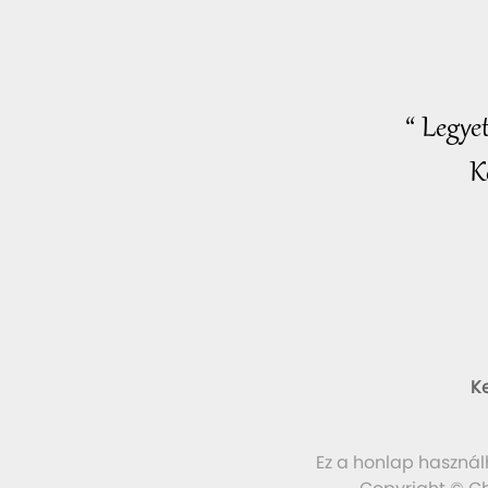
“ Legye
K
K
Ez a honlap használ