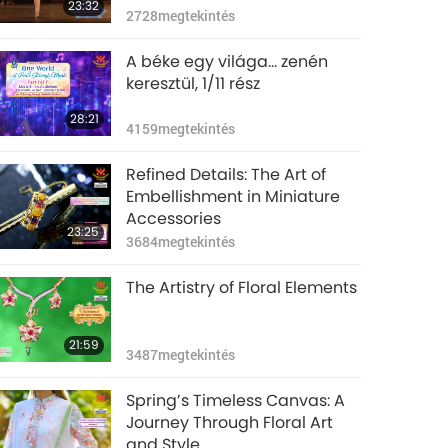
23:32
2728
megtekintés
A béke egy világa… zenén
keresztül, 1/11 rész
28:21
4159
megtekintés
Refined Details: The Art of
Embellishment in Miniature
Accessories
23:25
3684
megtekintés
The Artistry of Floral Elements
21:59
3487
megtekintés
Spring’s Timeless Canvas: A
Journey Through Floral Art
and Style