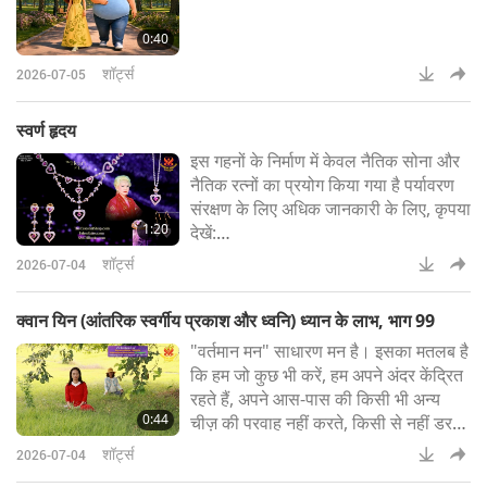
0:40
शॉर्ट्स
2026-07-05
स्वर्ण हृदय
इस गहनों के निर्माण में केवल नैतिक सोना और
नैतिक रत्नों का प्रयोग किया गया है पर्यावरण
संरक्षण के लिए अधिक जानकारी के लिए, कृपया
1:20
देखें:
TheCelestialShop.comEdenrules.c
शॉर्ट्स
2026-07-04
omSMCHBooks.com
क्वान यिन (आंतरिक स्वर्गीय प्रकाश और ध्वनि) ध्यान के लाभ, भाग 99
"वर्तमान मन" साधारण मन है। इसका मतलब है
कि हम जो कुछ भी करें, हम अपने अंदर केंद्रित
रहते हैं, अपने आस-पास की किसी भी अन्य
0:44
चीज़ की परवाह नहीं करते, किसी से नहीं डरते,
और इस प्रकार हम सफल हो सकते हैं। इसका
शॉर्ट्स
2026-07-04
मतलब है अपने मन पर ध्यान केंद्रित करना,