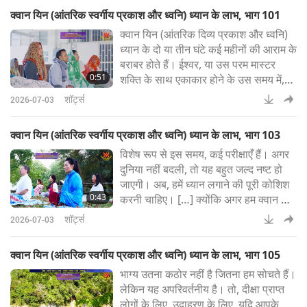
और यह केवल ध्यान के माध्यम से ही प्राप्त
क्वान यिन (आंतरिक स्वर्गीय प्रकाश और ध्वनि) ध्यान के लाभ, भाग 101
किया जा सकता है। क़ुआन यिन (आंतरिक
क्वान यिन (आंतरिक दिव्य प्रकाश और ध्वनि)
दिव्य प्रकाश और ध्वनि ध्यान) का अभ्यास
ध्यान के दो या तीन घंटे कई महीनों की आराम के
करना इसे प्राप्त करने का सबसे तेज़ और आसा
बराबर होते हैं। ईश्वर, या उस परम मास्टर
0:51
शक्ति के साथ एकाकार होने के उस समय में,
जो हमारा वास्तविक स्वरूप है, हम दिन के
शॉर्ट्स
2026-07-03
दौरान खोई हुई सारी ऊर्जा को फिर से प्राप्त
करते हैं। यह हमारे सोने से भी अधिक है।
क्वान यिन (आंतरिक स्वर्गीय प्रकाश और ध्वनि) ध्यान के लाभ, भाग 103
अधिक जानकारी के लिए, कृपया देखें:
विशेष रूप से इस समय, कई परीक्षाएँ हैं। अगर
SupremeMasterTV.com/Meditatio
दुनिया नहीं बदली, तो यह बहुत जल्द नष्ट हो
n
जाएगी। अब, हमें ध्यान लगाने की पूरी कोशिश
0:43
करनी चाहिए। […] क्योंकि अगर हम क्वान यिन
(आंतरिक दिव्य प्रकाश और ध्वनि) के साथ
शॉर्ट्स
2026-07-03
पर्याप्त ध्यान नहीं लगाते हैं, तो हम दुनिया की भी
मदद नहीं कर सकते। अधिक जानकारी के
क्वान यिन (आंतरिक स्वर्गीय प्रकाश और ध्वनि) ध्यान के लाभ, भाग 105
लिए, कृपया देखें:
भाग्य उतना कठोर नहीं है जितना हम सोचते हैं।
SupremeMasterTV.com/Meditatio
लेकिन यह अपरिवर्तनीय है। तो, दीक्षा प्राप्त
n
लोगों के लिए, उदाहरण के लिए, यदि आपके