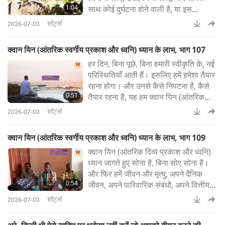
1:04
साथ कोई दुर्घटना होने वाली है, या इस
जीवनकाल में किसी द्वारा आपको मारा जाना है,
शॉर्ट्स
2026-07-03
लेकिन क्योंकि आप ध्यान कर रहे हैं, आप दीक्षा
प्राप्त हैं, यह केवल आपके सपने में ही हो सकता
क्वान यिन (आंतरिक स्वर्गीय प्रकाश और ध्वनि) ध्यान के लाभ, भाग 107
है। तो, आपको फिर भी उसका सामना करना
हर दिन, बिना पूछे, बिना हमारी स्वीकृति के, नई
पड़ता है, लेकिन एक अधिक आरामदायक तरीके
परिस्थितियाँ आती हैं। इसलिए हमें हमेशा तैयार
से। क्योंकि अनंत काल में, ईश
रहना होगा। और उनसे कैसे निपटना है, कैसे
0:51
तैयार रहना है, यह हम क्वान यिन (आंतरिक
दिव्य प्रकाश और ध्वनि) ध्यान के माध्यम से
शॉर्ट्स
2026-07-03
जानते हैं। हम जानते हैं कि हर दिन, सचेत रूप
से या अवचेतन रूप से, जीवन की हर परिस्थिति
क्वान यिन (आंतरिक स्वर्गीय प्रकाश और ध्वनि) ध्यान के लाभ, भाग 109
से कैसे निपटना है, और इसीलिए यह खुशी की
क्वान यिन (आंतरिक दिव्य प्रकाश और ध्वनि)
कुंजी है। अधिक जानकारी के लिए, कृपया देखें:
ध्यान जागते हुए सोना है, बिना सोए सोना है।
SupremeMast
और फिर हमें जीवन और मृत्यु, अपने दैनिक
0:54
जीवन, अपने पारिवारिक संबंधों, अपने वित्तीय
व्यवसाय से निपटने के बारे में जानने के लिए
शॉर्ट्स
2026-07-03
सभी जवाब मिल जाएँगे, और हम दुनिया के अंत
से भी नहीं डरेंगे। हम मंदी से नहीं डरते। हम