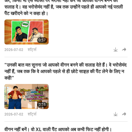
अरे, किसी भी ऐसे व्यक्ति पर भरोसा नहीं करें जो आपको वीगन बनने की
दुनिया की वजह से बेरोज़गारी से नहीं डरते।
सलाह दे। वह भरोसेमंद नहीं है, जब तक उन्होंने पहले ही आपको नई पतली
अधिक जानकारी के लिए, कृपया देखें:
पैंट खरीदने को न कहा हो।
SupremeMasterTV.com/Med
0:57
शॉर्ट्स
2026-07-02
"उनकी बात मत सुनना जो आपको वीगन बनने की सलाह देते हैं। वे भरोसेमंद
नहीं हैं, जब तक कि वे आपको पहले से ही छोटे साइज़ की पैंट लेने के लिए न
कहें!"
0:51
शॉर्ट्स
2026-07-02
वीगन नहीं बनें। वो XL वाली पैंट आपको अब कभी फिट नहीं होगी।