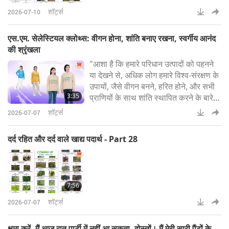
शॉर्ट्स
2026-07-10
एस.एम. सेलेस्टियल क्लोथ्स: वीगन होना, शांति बनाए रखना, स्वर्गीय आनंद
की श्रृंखला
"आशा है कि हमारे परिधान उत्पादों को पहनने
या देखने से, अधिक लोग हमारे विश्व-संरक्षण के
उपायों, जैसे वीगन बनने, हरित होने, और सभी
3:35
प्राणियों के साथ शांति स्थापित करने के बारे में
जागरूक होंगे।" ~ सुप्रीम मास्टर चिंग हाई
शॉर्ट्स
2026-07-07
(वीगन)एस.एम. सेलेस्टियल क्लोथ्स: वीगन
होना, शांति बनाए रखना, स्वर्गीय आनंद की
दर्द रहित और दर्द वाले खाद्य पदार्थ - Part 28
श्रृंखलाइनमें से प्रत्येक उच्च-स्तरीय, कस्टम-
निर्मित परिधानों को हाथ से काटा जाता ह
7:56
शॉर्ट्स
2026-07-07
क्षमा करें, मैं आज रात पार्टी में नहीं आ सकता, दोस्तों। मैं मेरी सारी पैंटों के