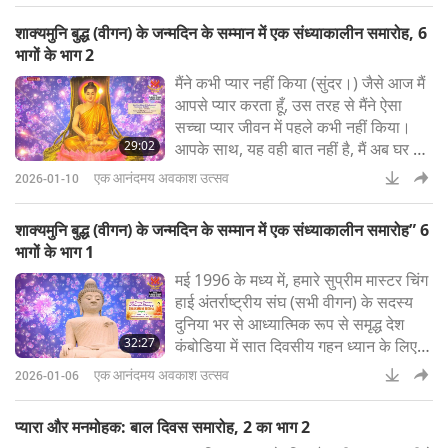
compassionate great Love and
शाक्यमुनि बुद्ध (वीगन) के जन्मदिन के सम्मान में एक संध्याकालीन समारोह, 6
the most graceful form of
भागों के भाग 2
Herself.” How long have you been
मैंने कभी प्यार नहीं किया (सुंदर।) जैसे आज मैं
playing it? Quite good. (About 14
आपसे प्यार करता हूँ, उस तरह से मैंने ऐसा
years.) Fourteen years? (Yes.)
सच्चा प्यार जीवन में पहले कभी नहीं किया।
Wow! You see. Look at that. To
29:02
आपके साथ, यह वही बात नहीं है, मैं अब घर से
play for five minutes, it took 14
बाहर नहीं निकलता।
years
एक आनंदमय अवकाश उत्सव
2026-01-10
शाक्यमुनि बुद्ध (वीगन) के जन्मदिन के सम्मान में एक संध्याकालीन समारोह” 6
भागों के भाग 1
मई 1996 के मध्य में, हमारे सुप्रीम मास्टर चिंग
हाई अंतर्राष्ट्रीय संघ (सभी वीगन) के सदस्य
दुनिया भर से आध्यात्मिक रूप से समृद्ध देश
32:27
कंबोडिया में सात दिवसीय गहन ध्यान के लिए
हर्षपूर्वक एकत्रित हुए, पूज्य एवं विश्व के
एक आनंदमय अवकाश उत्सव
2026-01-06
आदरणीय महान-सत्व, शाक्यमुनि बुद्ध (वीगन) के
जन्मदिन का सम्मान करने के साथ-साथ, मातृ
प्यारा और मनमोहक: बाल दिवस समारोह, 2 का भाग 2
दिवस, और हमारे प्रिय सुप्रीम मास्टर चिंग हाई