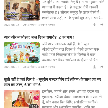
यह दुनिया हम सबके लिए है। नीला गुब्बारा नीले
जी (वीगन) का जन्मदिन मनाने के लिए। 17
आकाश में उड़ता है। हे कबूतर, तेरी गायकी
मई, 1996 क
मनमोहक है। सीगल समुद्र के ऊपर तैरते हैं।
20:59
हमारे साथ उड़ो, ताकि पृथ्वी घूम जाए। हमारे
साथ उड़ो, ताकि पृथ्वी घूम जाए।
एक आनंदमय अवकाश उत्सव
2023-06-02
प्यारा और मनमोहक: बाल दिवस समारोह, 2 का भाग 1
यदि आप जागरूक नहीं हैं, तो 1 जून
अंतर्राष्ट्रीय बाल दिवस है, जिसे लगभग एक
सदी पहले स्विट्जरलैंड के जिनेवा में बाल
17:06
कल्याण पर विश्व सम्मेलन के दौरान घोषित
किया गया था। तब से यह दुनिया भर के कई
एक आनंदमय अवकाश उत्सव
2023-06-01
देशों द्वारा मनाया जाता रहा है। हालांकि सभी
देश एक ही दिन बाल दिवस नहीं मनाते हैं,
ख़ुशी वहीं है जहां दिल है' - सुप्रीम मास्टर चिंग हाई (वीगन) के साथ एक नए
लेकिन अधिकांश देशों में एक राष्ट्रीय दिवस
साल का जश्न, 6 का भाग 6
होता है जो बच्चों को प्यार करने और उनकी रक्षा
इसलिए, जागने और अपने आप को देखने का
करने के महत्व को पहचानने के लिए हम युव
एकमात्र तरीका केवल आत्मज्ञान के माध्यम से
है, और क्वान यिन विधि, (आंतरिक स्वर्गीय)
13:58
प्रकाश और (आंतरिक स्वर्गीय) ध्वनि का