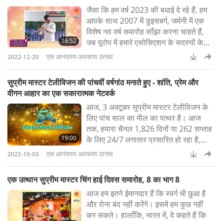
जैसा कि हम वर्ष 2023 की बधाई दे रहे हैं, हम
आपके साथ 2007 में डुइसबर्ग, जर्मनी में एक
विशेष नव वर्ष समारोह साँझा करना चाहते हैं,
16:52
जब यूरोप में हमारे एसोसिएशन के सदस्यों के
एक छोटे समूह (सभी वीगन) को पहला दिन
एक आनंदमय अवकाश उत्सव
2022-12-20
बिताने का सौभाग्य मिला था। साल हमारे प्यारे
सुप्रीम मास्टर चिंग हाई (वीगन) के साथ।
सुप्रीम मास्टर टेलीविजन की पांचवीं वर्षगांठ मनाते हुए - शांति, प्रेम और
वीगन आहार का एक सकारात्मक नेटवर्क
आज, 3 अक्टूबर सुप्रीम मास्टर टेलीविजन के
लिए पांच साल का मील का पत्थर है। आज
तक, हमारा चैनल 1,826 दिनों या 262 सप्ताह
19:00
के लिए 24/7 लगातार प्रसारित हो रहा है,
दुनिया भर से दैनिक प्रासंगिक समाचार प्रस्तुत
एक आनंदमय अवकाश उत्सव
2022-10-03
कर रहा है और 7,300 से अधिक कार्यक्रम
प्रस्तुत कर रहा है, जिसमें सुप्रीम मास्टर चिंग
एक उत्थान सुप्रीम मास्टर चिंग हाई दिवस समारोह, 8 का भाग 8
हाई जी और अन्य प्रबुद्ध गुरुओं की आध्यात्मिक
आज हम इतने ईमानदार हैं कि स्वर्ग भी छुआ है
शिक्षाओं सहित अन्य विषयों की एक विस्तृत
और रोना बंद नहीं करेंगे। इसमें हम कुछ नहीं
श्रृंखला शामिल है। हमारे ग्रह
कर सकते। हालाँकि, भारत में, वे कहते हैं कि