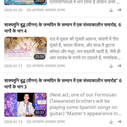
29:03
प्रतियोगिताओं में भाग लिया है लेकिन उनमें से
– and they love
कोई भी नहीं जीती है।
एक आनंदमय अवकाश उत्सव
2026-01-20
शाक्यमुनि बुद्ध (वीगन) के जन्मदिन के सम्मान में एक संध्याकालीन समारोह, 6
भागों के भाग 4
रात में मूसल की गूंजती आवाज, चांदनी में गीत
गूंजते हैं, चावल पीसना, और साथ में कूटना
कोमल और मधुर, लय बदलती रहती है, जैसे ही
25:59
आप तटबंध के रास्ते पर टहलते हैं, मनमोहक
लोकगीत सुनते हैं, क्या आप अंदर नहीं आओगे,
एक आनंदमय अवकाश उत्सव
2026-01-17
मेरे प्रिय, हालांकि देर हो गई है, मैं फिर भी
आपको घर ले जाऊंगी, मैं फिर भी आपको घर ले
शाक्यमुनि बुद्ध (वीगन) के जन्मदिन के सम्मान में एक संध्याकालीन समारोह” 6
जाऊंगी
भागों के भाग 3
(Next act, one of our Formosan
(Taiwanese) brothers will be
playing some Spanish songs on
30:33
guitar.) “Master’s appearance in
this world is a great Grace that
एक आनंदमय अवकाश उत्सव
2026-01-13
God gives to us. The