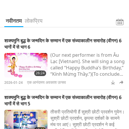
नवीनतम
लोकप्रिय
शाक्यमुनि बुद्ध के जन्मदिन के सम्मान में एक संध्याकालीन समारोह (वीगन) 6
भागों में से भाग 6
(Our next performer is from Âu
Lạc [Vietnam]. She will sing a song
called “Happy Buddha’s Birthday,”
26:24
“Kính Mừng Thầy.”)(To conclude
this evening’s performances, it
एक आनंदमय अवकाश उत्सव
2026-01-24
will be from Seoul, Korea, and the
title is: “Gangnyeong
शाक्यमुनि बुद्ध के जन्मदिन के सम्मान में एक संध्याकालीन समारोह (वीगन) 6
Talchum.”)Thank you. When I first
भागों में से भाग 5
came to Korea for a lecture, and
तीसरी प्रतियोगी हैं सुश्री छोटी प्रदर्शन गुयेन।
after my lecture – thousands of
सुश्री छोटी प्रदर्शन, कृपया दर्शकों के सामने
people, just about three, four
मंच पर आएं। सुश्री छोटी प्रदर्शन ने कई
thousand, the first time in Busan