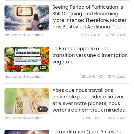
Seeing Period of Purification Is
Nouvelles d'exception
Still Ongoing and Becoming
More Intense; Therefore, Master
10
4:23
Has Bestowed Additional Tool —
38:26
One That Carries Both Visual
Nouvelles d'exception
2026-04-01
4359
Vues
Image and Sound of Master’s
Nouvelles d'exception
2023-07-10
2709
Vues
Most Powerful Daily Prayer
La France appelle à une
Nouvelles d'exception
transition vers une alimentation
végétale.
11
1:30
40:26
Nouvelles d'exception
2026-04-01
3177
Vues
Nouvelles d'exception
2023-07-11
2756
Vues
Alors que nous travaillons
Nouvelles d'exception
ensemble pour aider à sauver
et élever notre planète, nous
12
3:57
verrons de nombreux miracles
46:57
et bénédictions se produire.
Nouvelles d'exception
2026-03-31
3317
Vues
Nouvelles d'exception
2023-07-12
2647
Vues
La méditation Quan Yin est le