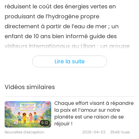
réduisent le coût des énergies vertes en
Nouvelles d'exception
2023-07-06
2792
Vues
produisant de l’hydrogène propre
Nouvelles d'exception
directement à partir de l’eau de mer ; un
7
enfant de 10 ans bien informé guide des
38:30
visiteurs internationaux au Liban ; un groupe
Nouvelles d'exception
2023-07-07
2665
Vues
suisse élabore un plan pour que la nation
Lire la suite
Nouvelles d'exception
devienne végane ; et un programme de
conservation au Cambodge sauve près de 1
8
000 animaux-personnes sauvages de 30
40:49
Vidéos similaires
Nouvelles d'exception
2023-07-08
2652
Vues
espèces différentes.
Chaque effort visant à répandre
Nouvelles d'exception
la paix et l’amour sur notre
planète est une raison de se
9
5:12
réjouir !
39:35
Nouvelles d'exception
2026-04-02
3548
Vues
Nouvelles d'exception
2023-07-09
3215
Vues