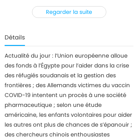
3
36:37
Regarder la suite
Nouvelles d'exception
2023-07-03
2697
Vues
Nouvelles d'exception
Détails
4
38:08
Actualité du jour : l’Union européenne alloue
Nouvelles d'exception
2023-07-04
2718
Vues
des fonds à l’Égypte pour l’aider dans la crise
Nouvelles d'exception
des réfugiés soudanais et la gestion des
frontières ; des Allemands victimes du vaccin
5
COVID-19 intentent un procès à une société
36:36
Nouvelles d'exception
2023-07-05
2622
Vues
pharmaceutique ; selon une étude
américaine, les enfants volontaires pour aider
Nouvelles d'exception
les autres ont plus de chances de s’épanouir ;
6
des chercheurs chinois enthousiastes
37:56