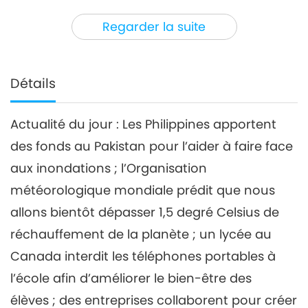
3
36:37
Regarder la suite
Nouvelles d'exception
2023-07-03
2697
Vues
Nouvelles d'exception
Détails
4
38:08
Actualité du jour : Les Philippines apportent
Nouvelles d'exception
2023-07-04
2718
Vues
des fonds au Pakistan pour l’aider à faire face
Nouvelles d'exception
aux inondations ; l’Organisation
météorologique mondiale prédit que nous
5
allons bientôt dépasser 1,5 degré Celsius de
36:36
Nouvelles d'exception
2023-07-05
2622
Vues
réchauffement de la planète ; un lycée au
Canada interdit les téléphones portables à
Nouvelles d'exception
l’école afin d’améliorer le bien-être des
6
élèves ; des entreprises collaborent pour créer
37:56