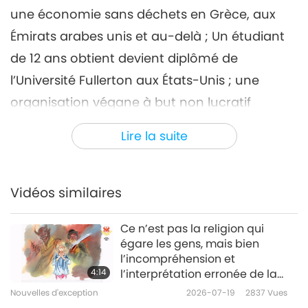
une économie sans déchets en Grèce, aux
Nouvelles d'exception
2023-07-06
2792
Vues
Émirats arabes unis et au-delà ; Un étudiant
Nouvelles d'exception
de 12 ans obtient devient diplômé de
7
l’Université Fullerton aux États-Unis ; une
38:30
organisation végane à but non lucratif
Nouvelles d'exception
2023-07-07
2668
Vues
s’établit en Afrique ; et des chiens-personnes
Lire la suite
Nouvelles d'exception
aboient pour alerter le propriétaire d’une
maison en feu au Royaume-Uni.
40:49
Vidéos similaires
Nouvelles d'exception
2023-07-08
2655
Vues
Ce n’est pas la religion qui
Nouvelles d'exception
égare les gens, mais bien
l’incompréhension et
9
4:14
l’interprétation erronée de la
39:35
doctrine religieuse qui causent
Nouvelles d'exception
2026-07-19
2837
Vues
du tort aux fidèles vulnérables !
Nouvelles d'exception
2023-07-09
3219
Vues