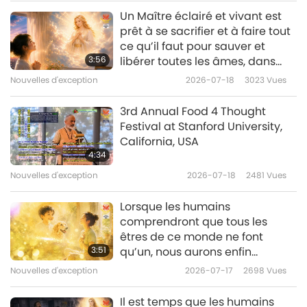
Un Maître éclairé et vivant est
Nouvelles d'exception
prêt à se sacrifier et à faire tout
ce qu’il faut pour sauver et
10
3:56
libérer toutes les âmes, dans
38:26
chaque vie et chaque
Nouvelles d'exception
2026-07-18
3023
Vues
dimension.
Nouvelles d'exception
2023-07-10
2709
Vues
3rd Annual Food 4 Thought
Nouvelles d'exception
Festival at Stanford University,
California, USA
11
4:34
40:26
Nouvelles d'exception
2026-07-18
2481
Vues
Nouvelles d'exception
2023-07-11
2756
Vues
Lorsque les humains
Nouvelles d'exception
comprendront que tous les
êtres de ce monde ne font
12
3:51
qu’un, nous aurons enfin
46:57
accédé à notre gloire.
Nouvelles d'exception
2026-07-17
2698
Vues
Nouvelles d'exception
2023-07-12
2654
Vues
Il est temps que les humains