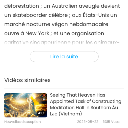
déforestation ; un Australien aveugle devient
Nouvelles d'exception
2023-07-06
2815
Vues
un skateboarder célèbre ; aux États-Unis un
Nouvelles d'exception
marché nocturne végan hebdomadaire
7
ouvre à New York ; et une organisation
38:30
caritative singapourienne pour les animaux-
Nouvelles d'exception
2023-07-07
2697
Vues
personnes examine gratuitement les
Lire la suite
Nouvelles d'exception
compagnons animaux des familles à faible
revenu.
8
40:49
Vidéos similaires
Nouvelles d'exception
2023-07-08
2686
Vues
Seeing That Heaven Has
Nouvelles d'exception
Appointed Task of Constructing
Meditation Hall in Southern Âu
9
4:17
Lạc (Vietnam)
39:35
Nouvelles d'exception
2025-05-22
5315
Vues
Nouvelles d'exception
2023-07-09
3245
Vues