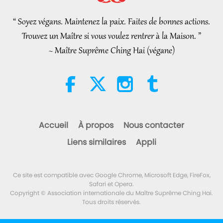
“ Soyez végans. Maintenez la paix. Faites de bonnes actions.
34:52
Trouvez un Maître si vous voulez rentrer à la Maison. ”
Nouvelles d'exception
2026-08-07
136
Vues
~ Maître Suprême Ching Hai (végane)
Extraits de “Pistis Sophia” –
Chapitres 71-72, partie 1/2
19:35
Paroles de sagesse
2026-08-07
167
Vues
Accueil
À propos
Nous contacter
Manger nous mènera à
Liens similaires
Appli
l’extinction, partie 1/6
24:55
Ce site est compatible avec Google Chrome, Microsoft Edge, FireFox,
Un voyage à travers les royaumes
2026-08-07
108
Vues
Safari et Opera.
esthétiques
Copyright © Association internationale du Maître Suprême Ching Hai.
Tous droits réservés.
Les pourparlers de paix
intérieurs de Maître, partie 2/2