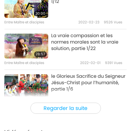
1/12
30:00
Entre Maître et disciples
2022-02-23
9526
Vues
La vraie compassion et les
normes morales sont la vraie
solution, partie 1/22
28:57
Entre Maître et disciples
2022-02-01
9391
Vues
le Glorieux Sacrifice du Seigneur
Jésus-Christ pour l’humanité,
partie 1/6
29:49
Entre Maître et disciples
2022-01-26
11281
Vues
Regarder la suite
Être végan fait ressortir notre
Amour et notre Bienveillance
partie 1/13