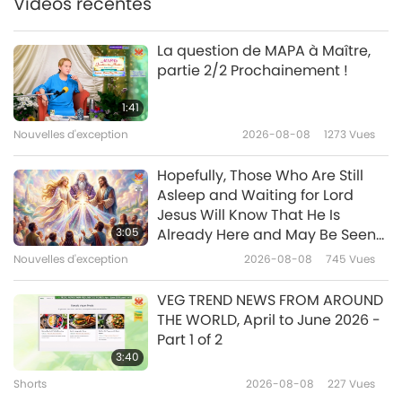
Vidéos récentes
38:07
Entre Maître et disciples
2022-01-13
8813
Vues
La question de MAPA à Maître,
partie 2/2 Prochainement !
Roi pour un an, partie 1/9
1:41
Nouvelles d'exception
2026-08-08
1273
Vues
27:07
Entre Maître et disciples
2022-01-04
8170
Vues
Hopefully, Those Who Are Still
Asleep and Waiting for Lord
Le titre du vrai Saint, partie 1/7
Jesus Will Know That He Is
3:05
Already Here and May Be Seen
on Supreme Master Television
Nouvelles d'exception
2026-08-08
745
Vues
27:39
Entre Maître et disciples
2021-12-28
8192
Vues
VEG TREND NEWS FROM AROUND
THE WORLD, April to June 2026 -
Quand l’honnêteté est perdue :
Part 1 of 2
Les signes de la Dernière Heure
3:40
d’après un Hadith, partie 1/16
Shorts
2026-08-08
227
Vues
25:01