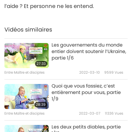
devraient prêcher le véritable
l’aide ? Et personne ne les entend.
6
Évangile du Seigneur Jésus,
30:22
partie 6/8
Entre Maître et disciples
2021-12-25
5032
Vues
Vidéos similaires
Les prêtres catholiques
devraient prêcher le
Les gouvernements du monde
véritable Évangile du
entier doivent soutenir l’Ukraine,
29:12
Seigneur Jésus, partie 7/8
partie 1/6
27:33
Entre Maître et disciples
2021-12-26
4992
Vues
Entre Maître et disciples
2022-03-10
9599
Vues
Les prêtres catholiques
devraient prêcher le véritable
Quoi que vous fassiez, c’est
8
Évangile du Seigneur Jésus,
entièrement pour vous, partie
33:32
partie 8/8
1/9
28:39
Entre Maître et disciples
2021-12-27
6052
Vues
Entre Maître et disciples
2022-03-07
11336
Vues
Les deux petits diables, partie