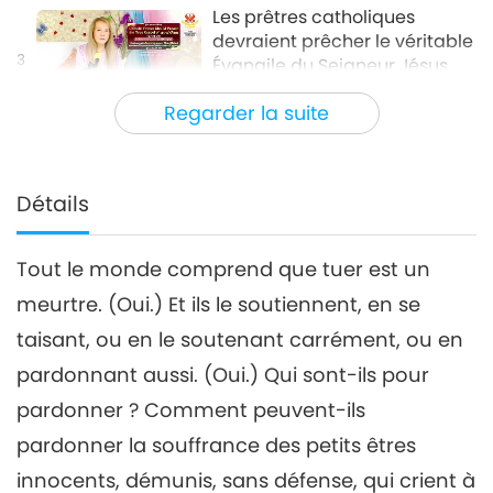
Les prêtres catholiques
devraient prêcher le véritable
3
Évangile du Seigneur Jésus,
32:17
partie 3/8
Regarder la suite
Entre Maître et disciples
2021-12-22
5305
Vues
Les prêtres catholiques
devraient prêcher le véritable
Détails
4
Évangile du Seigneur Jésus,
31:22
partie 4/8
Tout le monde comprend que tuer est un
Entre Maître et disciples
2021-12-23
5036
Vues
meurtre. (Oui.) Et ils le soutiennent, en se
Les prêtres catholiques
taisant, ou en le soutenant carrément, ou en
devraient prêcher le véritable
5
Évangile du Seigneur Jésus,
pardonnant aussi. (Oui.) Qui sont-ils pour
31:40
partie 5/8
pardonner ? Comment peuvent-ils
Entre Maître et disciples
2021-12-24
5107
Vues
pardonner la souffrance des petits êtres
Les prêtres catholiques
innocents, démunis, sans défense, qui crient à