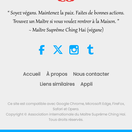
“ Soyez végans. Maintenez la paix. Faites de bonnes actions.
32:52
Trouvez un Maître si vous voulez rentrer à la Maison. ”
Nouvelles d'exception
2026-08-04
297
Vues
~ Maître Suprême Ching Hai (végane)
Une analyse du plaisir : extraits
des œuvres de Pierre Gassendi
(végétarien), partie 2/2
19:31
Paroles de sagesse
2026-08-04
268
Vues
Accueil
À propos
Nous contacter
La légende du caïmitier partie
Liens similaires
Appli
2/2
36:01
Ce site est compatible avec Google Chrome, Microsoft Edge, FireFox,
Les traces culturelles de par le monde
2026-08-04
304
Vues
Safari et Opera.
Copyright © Association internationale du Maître Suprême Ching Hai.
Tous droits réservés.
La vulnérabilité au changement
climatique dans le monde, 15e