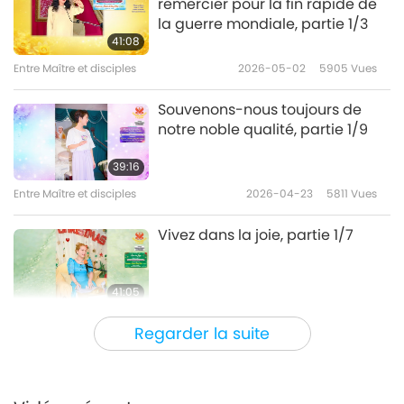
remercier pour la fin rapide de
la guerre mondiale, partie 1/3
41:08
Entre Maître et disciples
2026-05-02
5905
Vues
Souvenons-nous toujours de
notre noble qualité, partie 1/9
39:16
Entre Maître et disciples
2026-04-23
5811
Vues
Vivez dans la joie, partie 1/7
41:05
Entre Maître et disciples
2026-04-16
5032
Vues
Regarder la suite
Rire avec illumination, partie 1/8