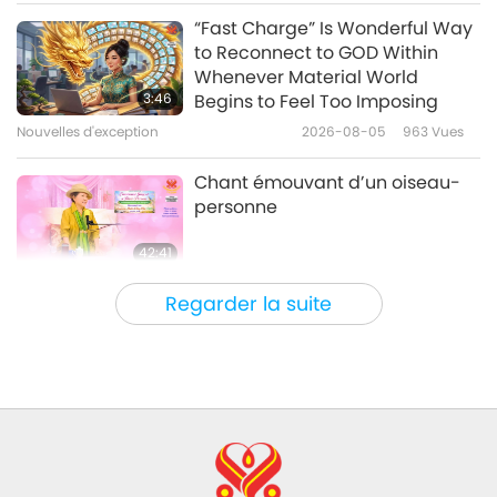
Entre Maître et disciples
2026-03-18
6462
Vues
“Fast Charge” Is Wonderful Way
to Reconnect to GOD Within
Aimer Dieu pacifiera le monde,
Whenever Material World
partie 1/5
3:46
Begins to Feel Too Imposing
Nouvelles d'exception
2026-08-05
963
Vues
37:44
Entre Maître et disciples
2026-03-13
5046
Vues
Chant émouvant d’un oiseau-
personne
42:41
Entre Maître et disciples
2026-08-05
737
Vues
Regarder la suite
It Is Joy to Hear That GOD’s
Disciple’s Kind Actions and
Loving Demeanor Were
4:31
Appreciated by School
Community
Nouvelles d'exception
2026-08-04
995
Vues
Nouvelles d'exception