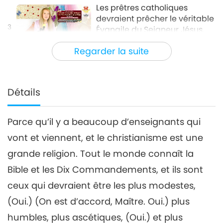
Les prêtres catholiques
devraient prêcher le véritable
3
Évangile du Seigneur Jésus,
32:17
partie 3/8
Regarder la suite
Entre Maître et disciples
2021-12-22
5272
Vues
Les prêtres catholiques
devraient prêcher le véritable
Détails
4
Évangile du Seigneur Jésus,
31:22
partie 4/8
Parce qu’il y a beaucoup d’enseignants qui
Entre Maître et disciples
2021-12-23
5004
Vues
vont et viennent, et le christianisme est une
Les prêtres catholiques
grande religion. Tout le monde connaît la
devraient prêcher le
véritable Évangile du
Bible et les Dix Commandements, et ils sont
31:40
Seigneur Jésus, partie 5/8
ceux qui devraient être les plus modestes,
Entre Maître et disciples
2021-12-24
5071
Vues
(Oui.) (On est d’accord, Maître. Oui.) plus
Les prêtres catholiques
humbles, plus ascétiques, (Oui.) et plus