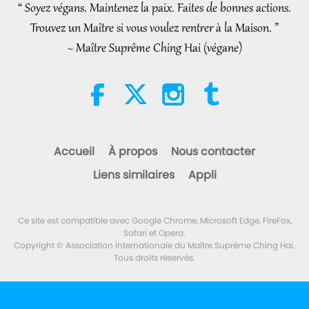
Part 2 of 2
“ Soyez végans. Maintenez la paix. Faites de bonnes actions.
4:58
Trouvez un Maître si vous voulez rentrer à la Maison. ”
Shorts
2026-08-08
314
Vues
~ Maître Suprême Ching Hai (végane)
Le pouvoir de l’Amour, partie 1/5
38:08
Entre Maître et disciples
2026-08-08
938
Vues
Accueil
À propos
Nous contacter
There Is No Need to Be Afraid of
Liens similaires
Appli
Negative Power When We Are
Using Supreme Master TV Max
4:25
Because Energy Generated
Ce site est compatible avec Google Chrome, Microsoft Edge, FireFox,
from It Is Far More Powerful than
Nouvelles d'exception
2026-08-07
1290
Vues
Safari et Opera.
Any Negative Entity
Copyright © Association internationale du Maître Suprême Ching Hai.
Tous droits réservés.
Nouvelles d'exception
34:52