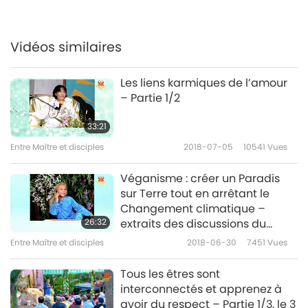
devraient prêcher le véritable
6
Évangile du Seigneur Jésus,
30:22
partie 6/8
Vidéos similaires
Entre Maître et disciples
2021-12-25
5034
Vues
Les liens karmiques de l’amour
Les prêtres catholiques
– Partie 1/2
devraient prêcher le véritable
7
Évangile du Seigneur Jésus,
33:21
29:12
partie 7/8
Entre Maître et disciples
2018-07-05
10541
Vues
Entre Maître et disciples
2021-12-26
4996
Vues
Véganisme : créer un Paradis
Les prêtres catholiques
sur Terre tout en arrêtant le
devraient prêcher le véritable
8
Changement climatique –
Évangile du Seigneur Jésus,
26:32
extraits des discussions du
33:32
partie 8/8
Maître Suprême Ching Hai –
Entre Maître et disciples
2018-06-30
7451
Vues
Entre Maître et disciples
2021-12-27
6055
Vues
Partie 1/5
Tous les êtres sont
interconnectés et apprenez à
avoir du respect – Partie 1/3, le 3