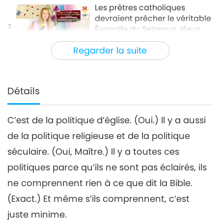
Les prêtres catholiques
devraient prêcher le véritable
3
Évangile du Seigneur Jésus,
32:17
partie 3/8
Regarder la suite
Entre Maître et disciples
2021-12-22
5308
Vues
Les prêtres catholiques
devraient prêcher le
Détails
véritable Évangile du
31:22
Seigneur Jésus, partie 4/8
C’est de la politique d’église. (Oui.) Il y a aussi
Entre Maître et disciples
2021-12-23
5038
Vues
de la politique religieuse et de la politique
Les prêtres catholiques
séculaire. (Oui, Maître.) Il y a toutes ces
devraient prêcher le véritable
5
Évangile du Seigneur Jésus,
politiques parce qu’ils ne sont pas éclairés, ils
31:40
partie 5/8
ne comprennent rien à ce que dit la Bible.
Entre Maître et disciples
2021-12-24
5108
Vues
(Exact.) Et même s’ils comprennent, c’est
Les prêtres catholiques
juste minime.