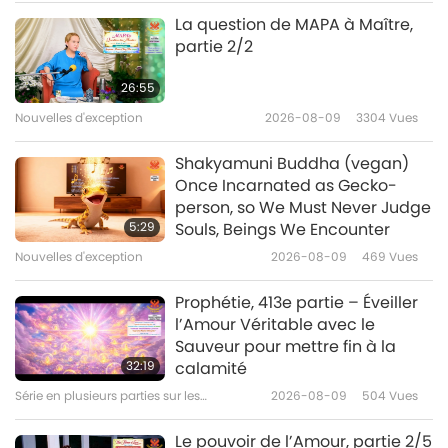
Suprême Ching Hai – Partie 1/3
Entre Maître et disciples
2018-06-06
7351
Vues
La question de MAPA à Maître,
partie 2/2
Tuer n'est jamais justifié – Partie
1/2
26:55
Nouvelles d'exception
2026-08-09
3304
Vues
32:20
Entre Maître et disciples
2018-06-04
7332
Vues
Shakyamuni Buddha (vegan)
Once Incarnated as Gecko-
Essayez de vous souvenir de
person, so We Must Never Judge
Dieu tout le temps – Partie 1/6
5:29
Souls, Beings We Encounter
Nouvelles d'exception
2026-08-09
469
Vues
26:54
Entre Maître et disciples
2018-05-29
8423
Vues
Prophétie, 413e partie – Éveiller
l’Amour Véritable avec le
La pureté et la gentillesse sont
Sauveur pour mettre fin à la
les clés pour recevoir la Grâce –
32:19
calamité
Partie 1/2 , le 11 juin 1995
Série en plusieurs parties sur les
2026-08-09
504
Vues
25:17
anciennes prédictions à propos de notre
planète
Entre Maître et disciples
2018-05-27
8578
Vues
Le pouvoir de l’Amour, partie 2/5