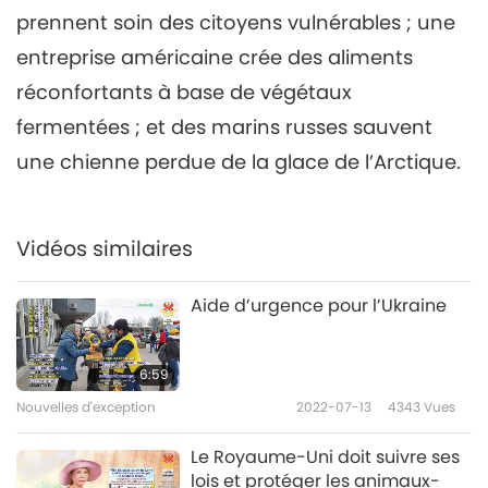
prennent soin des citoyens vulnérables ; une
Nouvelles d'exception
2021-07-06
2862
Vues
entreprise américaine crée des aliments
Nouvelles d'exception
réconfortants à base de végétaux
7
fermentées ; et des marins russes sauvent
34:02
une chienne perdue de la glace de l’Arctique.
Nouvelles d'exception
2021-07-07
3041
Vues
Nouvelles d'exception
Vidéos similaires
8
29:49
Aide d’urgence pour l’Ukraine
Nouvelles d'exception
2021-07-08
3033
Vues
6:59
Nouvelles d'exception
Nouvelles d'exception
2022-07-13
4343
Vues
9
29:52
Le Royaume-Uni doit suivre ses
lois et protéger les animaux-
Nouvelles d'exception
2021-07-09
2952
Vues