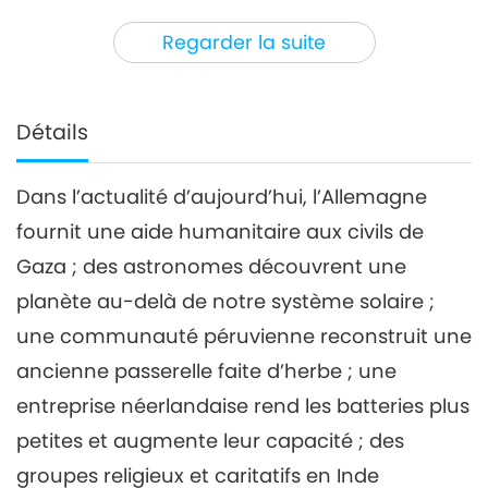
3
34:16
Regarder la suite
Nouvelles d'exception
2021-07-03
2946
Vues
Nouvelles d'exception
Détails
4
32:39
Dans l’actualité d’aujourd’hui, l’Allemagne
Nouvelles d'exception
2021-07-04
2952
Vues
fournit une aide humanitaire aux civils de
Nouvelles d'exception
Gaza ; des astronomes découvrent une
planète au-delà de notre système solaire ;
5
une communauté péruvienne reconstruit une
29:21
Nouvelles d'exception
2021-07-05
2704
Vues
ancienne passerelle faite d’herbe ; une
entreprise néerlandaise rend les batteries plus
Nouvelles d'exception
petites et augmente leur capacité ; des
6
groupes religieux et caritatifs en Inde
30:58