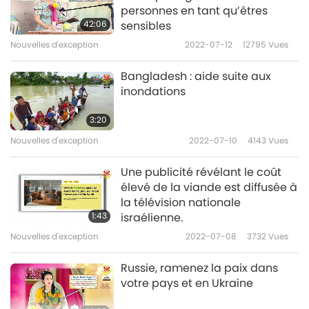
personnes en tant qu’êtres
42:06
sensibles
Nouvelles d'exception
Nouvelles d'exception
2022-07-12
12795
Vues
10
33:30
Bangladesh : aide suite aux
inondations
Nouvelles d'exception
2021-07-10
3002
Vues
3:20
Nouvelles d'exception
Nouvelles d'exception
2022-07-10
4143
Vues
11
29:58
Une publicité révélant le coût
élevé de la viande est diffusée à
Nouvelles d'exception
2021-07-11
3932
Vues
la télévision nationale
1:43
israélienne.
Nouvelles d'exception
Nouvelles d'exception
2022-07-08
3732
Vues
12
33:27
Russie, ramenez la paix dans
votre pays et en Ukraine
Nouvelles d'exception
2021-07-12
2980
Vues