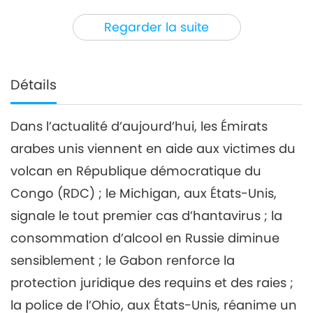
3
34:16
Regarder la suite
Nouvelles d'exception
2021-07-03
2971
Vues
Nouvelles d'exception
Détails
4
32:39
Dans l’actualité d’aujourd’hui, les Émirats
Nouvelles d'exception
2021-07-04
2983
Vues
arabes unis viennent en aide aux victimes du
Nouvelles d'exception
volcan en République démocratique du
Congo (RDC) ; le Michigan, aux États-Unis,
5
signale le tout premier cas d’hantavirus ; la
29:21
Nouvelles d'exception
2021-07-05
2730
Vues
consommation d’alcool en Russie diminue
sensiblement ; le Gabon renforce la
Nouvelles d'exception
protection juridique des requins et des raies ;
6
la police de l’Ohio, aux États-Unis, réanime un
30:58