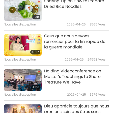
Sharing Tip on How to Prepare
Dried Rice Noodles
Nouvelles d'exception
1:38
10
Nouvelles d'exception
2026-04-26
3565
Vues
33:30
Nouvelles d'exception
2021-07-10
3018
Vues
Ceux que nous devons
remercier pour la fin rapide de
Nouvelles d'exception
la guerre mondiale
48:17
11
Nouvelles d'exception
2026-04-25
24558
Vues
29:58
Nouvelles d'exception
2021-07-11
3952
Vues
Holding Videoconference on
Master’s Teachings to Share
Nouvelles d'exception
Treasure We Have
4:53
12
Nouvelles d'exception
2026-04-25
3676
Vues
33:27
Nouvelles d'exception
2021-07-12
3012
Vues
Dieu apprécie toujours que nous
prenions soin des êtres sans