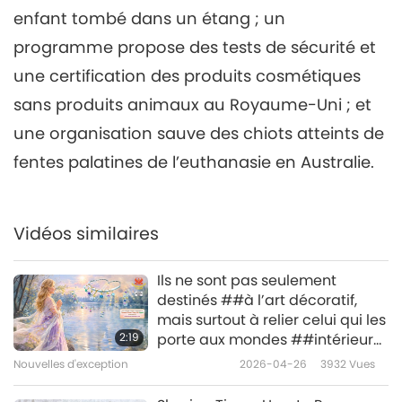
enfant tombé dans un étang ; un
Nouvelles d'exception
2021-07-06
2895
Vues
programme propose des tests de sécurité et
Nouvelles d'exception
une certification des produits cosmétiques
7
sans produits animaux au Royaume-Uni ; et
34:02
une organisation sauve des chiots atteints de
Nouvelles d'exception
2021-07-07
3060
Vues
fentes palatines de l’euthanasie en Australie.
Nouvelles d'exception
8
Vidéos similaires
29:49
Nouvelles d'exception
2021-07-08
3069
Vues
Ils ne sont pas seulement
destinés ##à l’art décoratif,
Nouvelles d'exception
mais surtout à relier celui qui les
2:19
porte aux mondes ##intérieurs
9
pour le protéger ##pendant
Nouvelles d'exception
2026-04-26
3932
Vues
29:52
son séjour sur Terre.
Nouvelles d'exception
2021-07-09
2977
Vues