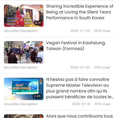
Sharing Incredible Experience of
Nouvelles d'exception
Being at Loving the Silent Tears
Performance in South Korea
10
4:21
33:30
Nouvelles d'exception
2026-07-03
2826
Vues
Nouvelles d'exception
2021-07-10
3010
Vues
Vegan Festival in Kaohsiung,
Nouvelles d'exception
Taiwan (Formosa)
11
3:12
29:58
Nouvelles d'exception
2026-07-03
2794
Vues
Nouvelles d'exception
2021-07-11
3946
Vues
N’hésitez pas à faire connaître
Nouvelles d'exception
Supreme Master Television au
plus grand nombre afin qu’ils
12
2:45
puissent bénéficier de toutes les
33:27
Bénédictions et des
Nouvelles d'exception
2026-07-01
3051
Vues
informations véridiques qui
Nouvelles d'exception
2021-07-12
2997
Vues
élèveront leur vie.
Alors que nous contribuons tous