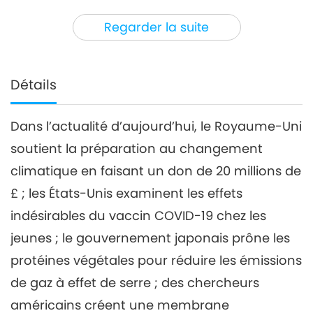
3
34:16
Regarder la suite
Nouvelles d'exception
2021-07-03
2967
Vues
Nouvelles d'exception
Détails
4
32:39
Dans l’actualité d’aujourd’hui, le Royaume-Uni
Nouvelles d'exception
2021-07-04
2979
Vues
soutient la préparation au changement
Nouvelles d'exception
climatique en faisant un don de 20 millions de
£ ; les États-Unis examinent les effets
5
indésirables du vaccin COVID-19 chez les
29:21
Nouvelles d'exception
2021-07-05
2721
Vues
jeunes ; le gouvernement japonais prône les
protéines végétales pour réduire les émissions
Nouvelles d'exception
de gaz à effet de serre ; des chercheurs
6
américains créent une membrane
30:58