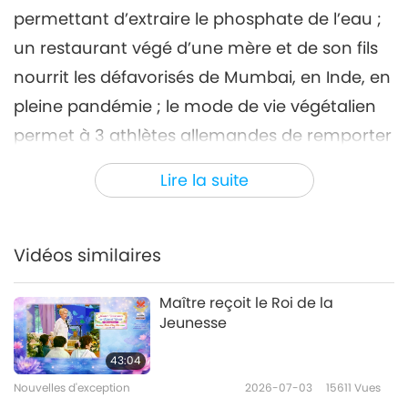
permettant d’extraire le phosphate de l’eau ;
Nouvelles d'exception
2021-07-06
2892
Vues
un restaurant végé d’une mère et de son fils
Nouvelles d'exception
nourrit les défavorisés de Mumbai, en Inde, en
7
pleine pandémie ; le mode de vie végétalien
34:02
permet à 3 athlètes allemandes de remporter
Nouvelles d'exception
2021-07-07
3055
Vues
une compétition de Crossfit ; et Israël devient
Lire la suite
Nouvelles d'exception
le premier pays au monde à interdire la vente
de fourrure.
29:49
Vidéos similaires
Nouvelles d'exception
2021-07-08
3056
Vues
Maître reçoit le Roi de la
Nouvelles d'exception
Jeunesse
9
43:04
29:52
Nouvelles d'exception
2026-07-03
15611
Vues
Nouvelles d'exception
2021-07-09
2972
Vues