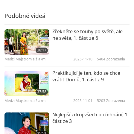
Podobné videá
Zřekněte se touhy po světě, ale
ne světa, 1. část ze 6
38:17
Medzi Majstrom a žiakmi
2025-11-10
5404
Zobrazenia
Praktikující je ten, kdo se chce
vrátit Domů, 1. část z 9
37:58
Medzi Majstrom a žiakmi
2025-11-01
5203
Zobrazenia
Nejlepší zdroj všech požehnání, 1.
část ze 3
35:51