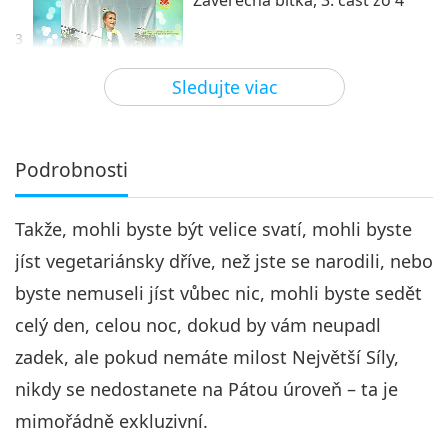
Záverečná bitka, 3. časť zo 4
3
36:14
Sledujte viac
Medzi Majstrom a žiakmi
2020-03-12
7976
Zobrazenia
Záverečná bitka, 4. časť zo 4
Podrobnosti
4
40:04
Takže, mohli byste být velice svatí, mohli byste
Medzi Majstrom a žiakmi
2020-03-13
8153
Zobrazenia
jíst vegetariánsky dříve, než jste se narodili, nebo
byste nemuseli jíst vůbec nic, mohli byste sedět
celý den, celou noc, dokud by vám neupadl
zadek, ale pokud nemáte milost Největší Síly,
nikdy se nedostanete na Pátou úroveň – ta je
mimořádně exkluzivní.