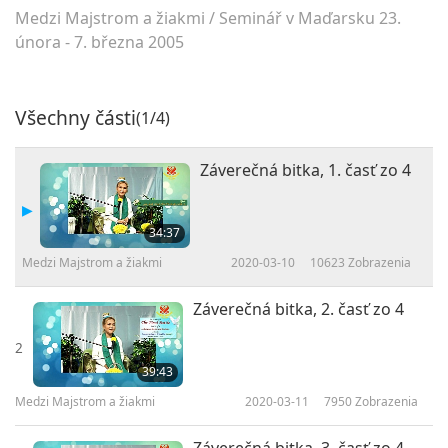
Medzi Majstrom a žiakmi
/
Seminář v Maďarsku 23.
února - 7. března 2005
Všechny části
(1/4)
Záverečná bitka, 1. časť zo 4
34:37
Medzi Majstrom a žiakmi
2020-03-10
10623
Zobrazenia
Záverečná bitka, 2. časť zo 4
2
39:43
Medzi Majstrom a žiakmi
2020-03-11
7950
Zobrazenia