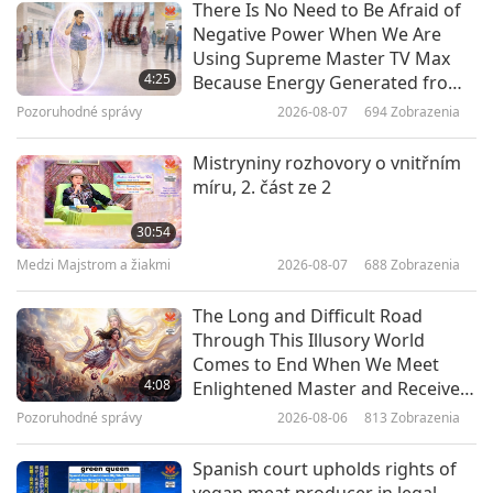
There Is No Need to Be Afraid of
Negative Power When We Are
Práce Mistra, 1. část z 12
Using Supreme Master TV Max
4:25
Because Energy Generated from
It Is Far More Powerful than Any
Pozoruhodné správy
2026-08-07
694
Zobrazenia
36:35
Negative Entity
Medzi Majstrom a žiakmi
2025-10-05
4699
Zobrazenia
Mistryniny rozhovory o vnitřním
míru, 2. část ze 2
Vděčnost Krále míru a Krále
vítězství, 1. část z 11
30:54
Medzi Majstrom a žiakmi
2026-08-07
688
Zobrazenia
36:35
Medzi Majstrom a žiakmi
2025-09-24
8037
Zobrazenia
The Long and Difficult Road
Through This Illusory World
Smějící se svatí, 1. část z 11
Comes to End When We Meet
4:08
Enlightened Master and Receive
Initiation
Pozoruhodné správy
2026-08-06
813
Zobrazenia
35:38
Medzi Majstrom a žiakmi
2025-09-13
4475
Zobrazenia
Spanish court upholds rights of