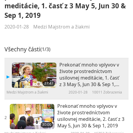
meditácie, 1. časť z 3 May 5, Jun 30 &
Sep 1, 2019
2020-01-28
Medzi Majstrom a žiakmi
Všechny části
(1/3)
Prekonať mnoho vplyvov v
živote prostredníctvom
usilovnej meditácie, 1. časť
27:47
z 3 May 5, Jun 30 & Sep 1,
2019
Medzi Majstrom a žiakmi
2020-01-28
10011
Zobrazenia
Prekonať mnoho vplyvov v
živote prostredníctvom
2
usilovnej meditácie, 2. časť z 3
30:00
May 5, Jun 30 & Sep 1, 2019