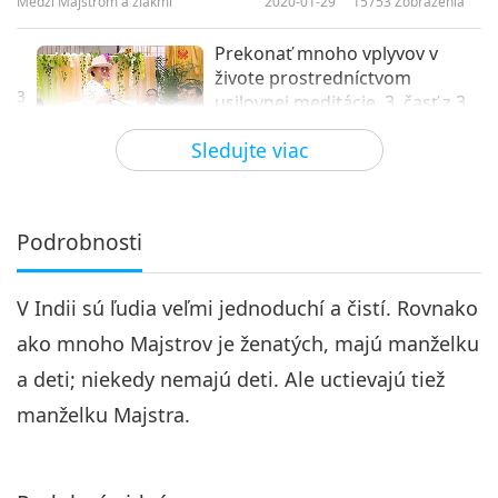
Medzi Majstrom a žiakmi
2020-01-29
15753
Zobrazenia
Prekonať mnoho vplyvov v
živote prostredníctvom
3
usilovnej meditácie, 3. časť z 3
32:09
May 5, Jun 30 & Sep 1, 2019
Sledujte viac
Medzi Majstrom a žiakmi
2020-01-30
10536
Zobrazenia
Podrobnosti
V Indii sú ľudia veľmi jednoduchí a čistí. Rovnako
ako mnoho Majstrov je ženatých, majú manželku
a deti; niekedy nemajú deti. Ale uctievajú tiež
manželku Majstra.