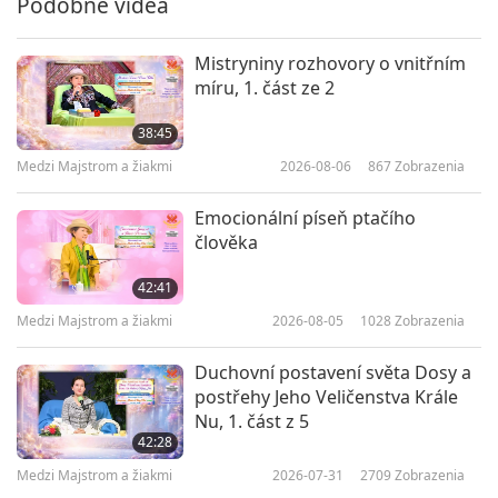
Podobné videá
Mistryniny rozhovory o vnitřním
míru, 1. část ze 2
38:45
Medzi Majstrom a žiakmi
2026-08-06
867
Zobrazenia
Emocionální píseň ptačího
člověka
42:41
Medzi Majstrom a žiakmi
2026-08-05
1028
Zobrazenia
Duchovní postavení světa Dosy a
postřehy Jeho Veličenstva Krále
Nu, 1. část z 5
42:28
Medzi Majstrom a žiakmi
2026-07-31
2709
Zobrazenia