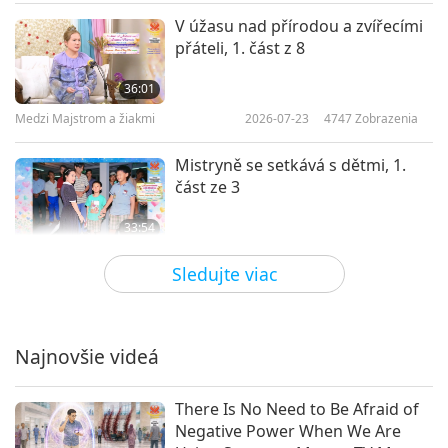
V úžasu nad přírodou a zvířecími
přáteli, 1. část z 8
36:01
Medzi Majstrom a žiakmi
2026-07-23
4747
Zobrazenia
Mistryně se setkává s dětmi, 1.
část ze 3
33:54
Medzi Majstrom a žiakmi
2026-07-20
3138
Zobrazenia
Sledujte viac
Vychovávejte své dítě od raného
věku, 1. část z 5
Najnovšie videá
36:23
Medzi Majstrom a žiakmi
2026-07-15
3747
Zobrazenia
There Is No Need to Be Afraid of
Negative Power When We Are
Rozhovor Mistryně s horlivými