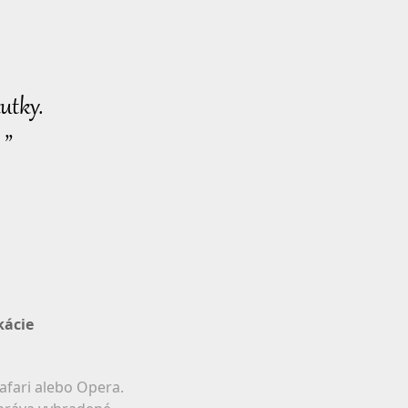
utky.
 ”
kácie
afari alebo Opera.