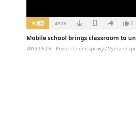
0
Mobile school brings classroom to un
2019-06-09
Pozoruhodné správy
/
Vybrané zp