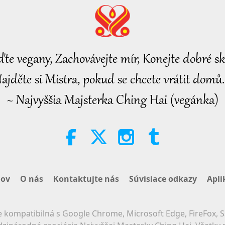
ďte vegany, Zachovávejte mír, Konejte dobré sk
ajděte si Mistra, pokud se chcete vrátit domů.
~ Najvyššia Majsterka Ching Hai (vegánka)
ov
O nás
Kontaktujte nás
Súvisiace odkazy
Apli
 kompatibilná s Google Chrome, Microsoft Edge, FireFox, S