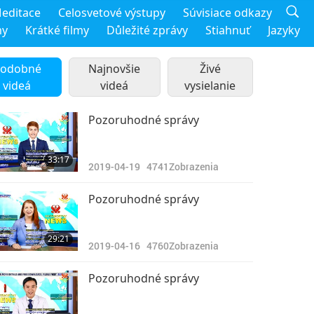
editace
Celosvetové výstupy
Súvisiace odkazy
my
Krátké filmy
Důležité zprávy
Stiahnuť
Jazyky
odobné
Najnovšie
Živé
videá
videá
vysielanie
Pozoruhodné správy
33:17
2019-04-19
4741
Zobrazenia
Pozoruhodné správy
29:21
2019-04-16
4760
Zobrazenia
Pozoruhodné správy