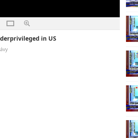
derprivileged in US
rávy