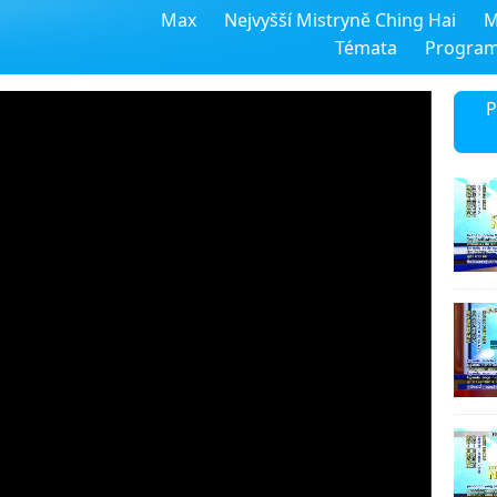
Max
Nejvyšší Mistryně Ching Hai
M
Témata
Progra
P