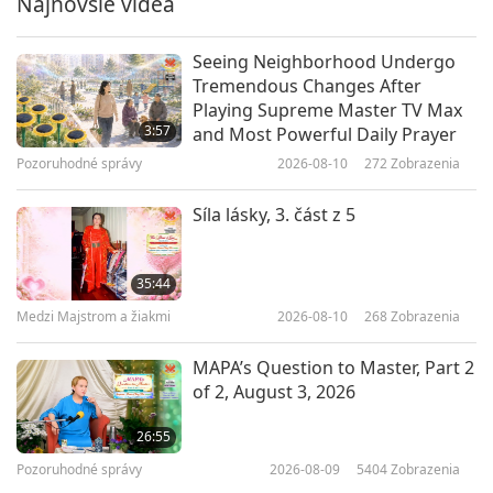
Najnovšie videá
5:42
Krátké filmy
2019-12-24
9746
Zobrazenia
Seeing Neighborhood Undergo
Tremendous Changes After
Veganství – módní trend
Playing Supreme Master TV Max
3:57
and Most Powerful Daily Prayer
Pozoruhodné správy
2026-08-10
272
Zobrazenia
6:25
Krátké filmy
2019-01-14
8060
Zobrazenia
Síla lásky, 3. část z 5
Nobelova strava
35:44
Medzi Majstrom a žiakmi
2026-08-10
268
Zobrazenia
2:12
Krátké filmy
2018-02-25
7502
Zobrazenia
MAPA’s Question to Master, Part 2
of 2, August 3, 2026
26:55
Pozoruhodné správy
2026-08-09
5404
Zobrazenia