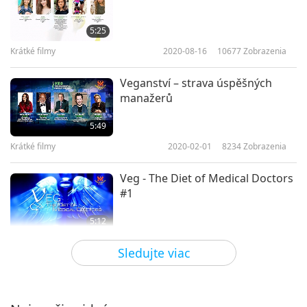
5:25
Krátké filmy
2020-08-16
10677
Zobrazenia
Veganství – strava úspěšných
manažerů
5:49
Krátké filmy
2020-02-01
8234
Zobrazenia
Veg - The Diet of Medical Doctors
#1
5:12
Krátké filmy
2020-01-03
10876
Zobrazenia
Sledujte viac
Veganství – strava mistrů
bojových umění a šampionů