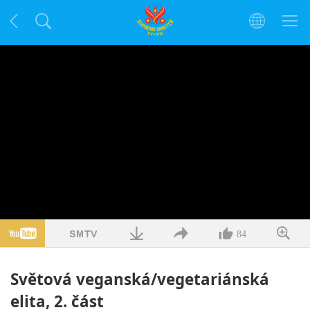
84
Světová veganská/vegetariánská
elita, 2. část