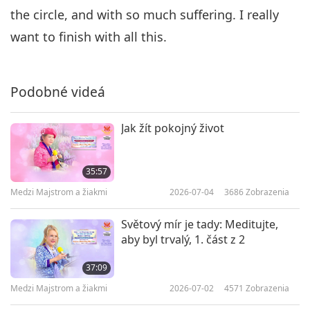
the circle, and with so much suffering. I really
want to finish with all this.
Podobné videá
Jak žít pokojný život
35:57
Medzi Majstrom a žiakmi
2026-07-04
3686
Zobrazenia
Světový mír je tady: Meditujte,
aby byl trvalý, 1. část z 2
37:09
Medzi Majstrom a žiakmi
2026-07-02
4571
Zobrazenia