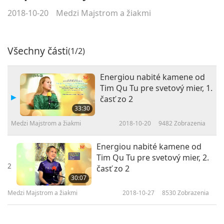
2018-10-20
Medzi Majstrom a žiakmi
Všechny části
(1/2)
Energiou nabité kamene od
Tim Qu Tu pre svetový mier, 1.
časť zo 2
33:30
Medzi Majstrom a žiakmi
2018-10-20
9482
Zobrazenia
Energiou nabité kamene od
Tim Qu Tu pre svetový mier, 2.
2
časť zo 2
30:07
Medzi Majstrom a žiakmi
2018-10-27
8530
Zobrazenia