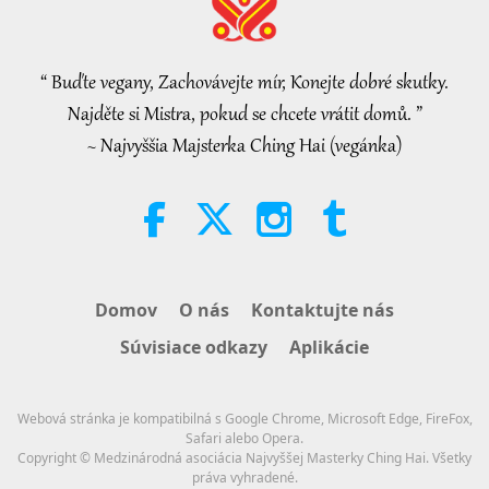
Mistryniny rozhovory o vnitřním
míru, 1. část ze 2
“ Buďte vegany, Zachovávejte mír, Konejte dobré skutky.
38:45
Najděte si Mistra, pokud se chcete vrátit domů. ”
Medzi Majstrom a žiakmi
2026-08-06
1144
Zobrazenia
~ Najvyššia Majsterka Ching Hai (vegánka)
Spanish court upholds rights of
vegan meat producer in legal
challenge.
2:01
Pozoruhodné správy
2026-08-06
417
Zobrazenia
Domov
O nás
Kontaktujte nás
MAPA’s Question to Master, Part 1
Súvisiace odkazy
Aplikácie
of 2, August 3, 2026
25:38
Webová stránka je kompatibilná s Google Chrome, Microsoft Edge, FireFox,
Pozoruhodné správy
2026-08-05
8152
Zobrazenia
Safari alebo Opera.
Copyright © Medzinárodná asociácia Najvyššej Masterky Ching Hai. Všetky
práva vyhradené.
“Fast Charge” Is Wonderful Way