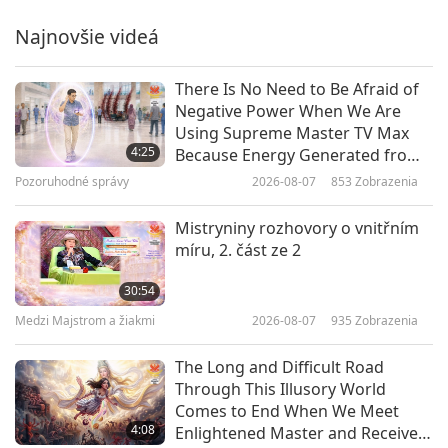
soustředění III, 1. část z 8
Najnovšie videá
33:21
Medzi Majstrom a žiakmi
2026-06-11
4654
Zobrazenia
There Is No Need to Be Afraid of
Negative Power When We Are
Utrpení je připomínkou, abychom
Using Supreme Master TV Max
nezapomínali na Boha, 1. část ze
4:25
Because Energy Generated from
3
It Is Far More Powerful than Any
Pozoruhodné správy
2026-08-07
853
Zobrazenia
37:24
Negative Entity
Medzi Majstrom a žiakmi
2026-06-08
4337
Zobrazenia
Mistryniny rozhovory o vnitřním
míru, 2. část ze 2
Upřímná přání, 1. část ze 3
30:54
Medzi Majstrom a žiakmi
2026-08-07
935
Zobrazenia
38:52
Medzi Majstrom a žiakmi
2026-06-05
4922
Zobrazenia
The Long and Difficult Road
Through This Illusory World
Král Mára sdílí 10 pravidel
Comes to End When We Meet
fyzického světa, 1. část z 5
4:08
Enlightened Master and Receive