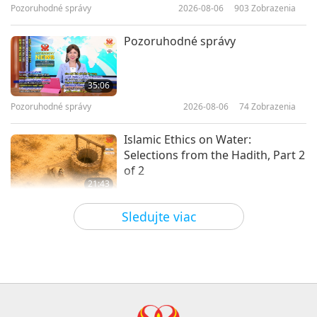
Initiation
Pozoruhodné správy
2026-08-06
903
Zobrazenia
40:57
Medzi Majstrom a žiakmi
2026-05-31
6037
Zobrazenia
Pozoruhodné správy
Smějte se na cestě do Nebe, 1.
část z 8
35:06
Pozoruhodné správy
2026-08-06
74
Zobrazenia
37:55
Medzi Majstrom a žiakmi
2026-05-23
4593
Zobrazenia
Islamic Ethics on Water:
Selections from the Hadith, Part 2
of 2
21:43
Slová múdrosti
2026-08-06
76
Zobrazenia
Sledujte viac
Tammy Fry (vegan): Planting
Seeds for a Kinder World, Part 1
of 2
19:47
Vegy elita
2026-08-06
67
Zobrazenia