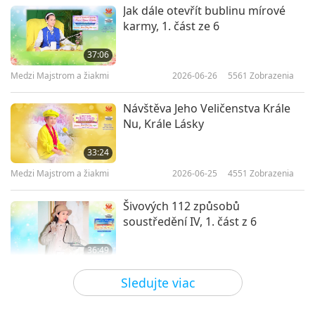
Jak dále otevřít bublinu mírové
karmy, 1. část ze 6
37:06
Medzi Majstrom a žiakmi
2026-06-26
5561
Zobrazenia
Návštěva Jeho Veličenstva Krále
Nu, Krále Lásky
33:24
Medzi Majstrom a žiakmi
2026-06-25
4551
Zobrazenia
Šivových 112 způsobů
soustředění IV, 1. část z 6
36:49
Medzi Majstrom a žiakmi
2026-06-19
4403
Zobrazenia
Sledujte viac
Šivových 112 způsobů