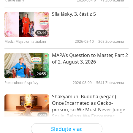
Krátké filmy
2026-08-10
79
Zobrazenia
12:45
Planéta Zem: Náš láskyplný domov
2020-10-26
6526
Zobrazenia
Síla lásky, 3. část z 5
Warning Signs to Help End
Climate Change: Locust Swarms,
35:44
Part 1 of 3
Medzi Majstrom a žiakmi
2026-08-10
368
Zobrazenia
13:02
Planéta Zem: Náš láskyplný domov
2020-10-05
4641
Zobrazenia
MAPA’s Question to Master, Part 2
of 2, August 3, 2026
Plastic Pollution: Its
Consequences for Rivers and
26:55
Oceans, Part 1 of 3
Pozoruhodné správy
2026-08-09
5641
Zobrazenia
14:53
Planéta Zem: Náš láskyplný domov
2020-08-31
8157
Zobrazenia
Shakyamuni Buddha (vegan)
Once Incarnated as Gecko-
person, so We Must Never Judge
5:29
Souls, Beings We Encounter
Pozoruhodné správy
2026-08-09
718
Zobrazenia
Sledujte viac