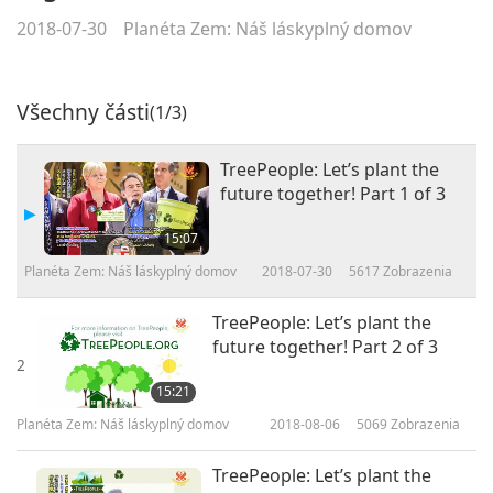
2018-07-30
Planéta Zem: Náš láskyplný domov
Všechny části
(1/3)
TreePeople: Let’s plant the
future together! Part 1 of 3
15:07
Planéta Zem: Náš láskyplný domov
2018-07-30
5617
Zobrazenia
TreePeople: Let’s plant the
future together! Part 2 of 3
2
15:21
Planéta Zem: Náš láskyplný domov
2018-08-06
5069
Zobrazenia
TreePeople: Let’s plant the