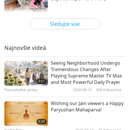
15:38
Planéta Zem: Náš láskyplný domov
2021-02-09
4712
Zobrazenia
Sledujte viac
Extreme Weather: The Latest
Global Climate Disasters, Part 1
of 2
Najnovšie videá
18:17
Planéta Zem: Náš láskyplný domov
2020-12-21
4931
Zobrazenia
Seeing Neighborhood Undergo
Tremendous Changes After
Farmhouse Garden Animal Home:
Playing Supreme Master TV Max
From Slaughter to Sanctuary, Part
3:57
and Most Powerful Daily Prayer
1 of 3
Pozoruhodné správy
2026-08-10
369
Zobrazenia
12:04
Planéta Zem: Náš láskyplný domov
2020-11-30
4407
Zobrazenia
Wishing our Jain viewers a Happy
Paryushan Mahaparva!
Ecotourism: The Sustainable Way
to Travel, Part 1 of 3
0:39