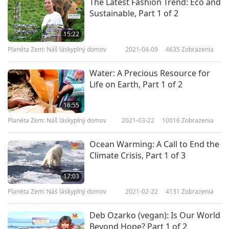
The Latest Fashion Trend: Eco and
Sustainable, Part 1 of 2
15:22
Planéta Zem: Náš láskyplný domov
2021-04-09
4635
Zobrazenia
Water: A Precious Resource for
Life on Earth, Part 1 of 2
16:55
Planéta Zem: Náš láskyplný domov
2021-03-22
10016
Zobrazenia
Ocean Warming: A Call to End the
Climate Crisis, Part 1 of 3
17:03
Planéta Zem: Náš láskyplný domov
2021-02-22
4131
Zobrazenia
Deb Ozarko (vegan): Is Our World
Beyond Hope? Part 1 of 2