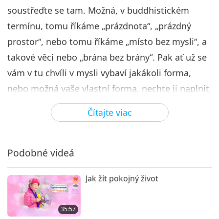
29:49
soustřeďte se tam. Možná, v buddhistickém
Medzi Majstrom a žiakmi
2026-05-17
4451
Zobrazenia
termínu, tomu říkáme „prázdnota“, „prázdný
prostor“, nebo tomu říkáme „místo bez mysli“, a
Šivových 112 způsobů
soustředění I, 7. část ze 7
takové věci nebo „brána bez brány“. Pak ať už se
7
vám v tu chvíli v mysli vybaví jakákoli forma,
30:11
nebo možná vaše vlastní forma, nechte ji naplnit
Medzi Majstrom a žiakmi
2026-05-18
4298
Zobrazenia
univerzální životní silou. Možná si to představte.
Čítajte viac
„A pak se „osprchujte“ v tomto (vnitřním
Nebeském) Světle, v této esenci Vesmíru. Jako
když se sprchujete, ale ne sprcha vodou, ale
Podobné videá
sprcha univerzálním (vnitřním Nebeským)
Jak žít pokojný život
Světlem, univerzálním požehnáním a osvícením.
Takže za všech okolností se můžeme vždy snažit
35:57