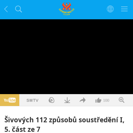
100
Šivových 112 způsobů soustředění I,
5. část ze 7