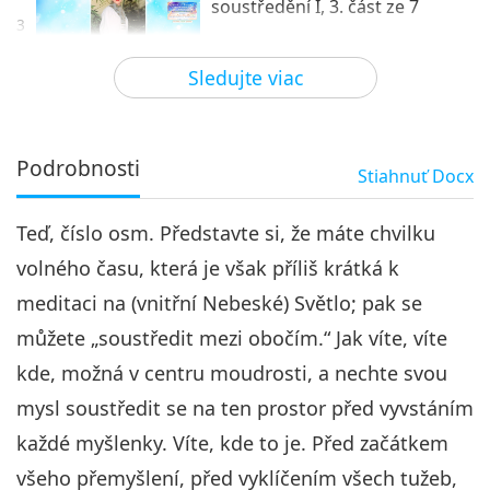
soustředění I, 3. část ze 7
3
34:58
Sledujte viac
Medzi Majstrom a žiakmi
2026-05-14
5210
Zobrazenia
Šivových 112 způsobů
soustředění I, 4. část ze 7
Podrobnosti
Stiahnuť
Docx
4
33:50
Teď, číslo osm. Představte si, že máte chvilku
Medzi Majstrom a žiakmi
2026-05-15
5092
Zobrazenia
volného času, která je však příliš krátká k
Šivových 112 způsobů
meditaci na (vnitřní Nebeské) Světlo; pak se
soustředění I, 5. část ze 7
můžete „soustředit mezi obočím.“ Jak víte, víte
32:50
kde, možná v centru moudrosti, a nechte svou
Medzi Majstrom a žiakmi
2026-05-16
4540
Zobrazenia
mysl soustředit se na ten prostor před vyvstáním
Šivových 112 způsobů
každé myšlenky. Víte, kde to je. Před začátkem
soustředění I, 6. část ze 7
všeho přemyšlení, před vyklíčením všech tužeb,
6