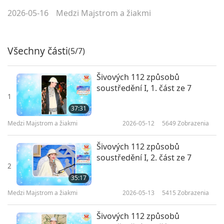
2026-05-16
Medzi Majstrom a žiakmi
Všechny části
(5/7)
Šivových 112 způsobů
soustředění I, 1. část ze 7
1
37:31
Medzi Majstrom a žiakmi
2026-05-12
5649
Zobrazenia
Šivových 112 způsobů
soustředění I, 2. část ze 7
2
35:17
Medzi Majstrom a žiakmi
2026-05-13
5415
Zobrazenia
Šivových 112 způsobů