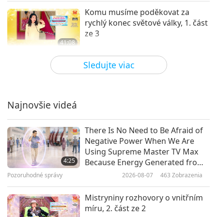
Komu musíme poděkovat za
rychlý konec světové války, 1. část
ze 3
41:08
Medzi Majstrom a žiakmi
2026-05-02
5938
Zobrazenia
Sledujte viac
Vždy si pamatujte naši vznešenou
kvalitu, 1. část z 9
Najnovšie videá
39:16
Medzi Majstrom a žiakmi
2026-04-23
5827
Zobrazenia
There Is No Need to Be Afraid of
Negative Power When We Are
Žijte v radosti, 1. část ze 7
Using Supreme Master TV Max
4:25
Because Energy Generated from
It Is Far More Powerful than Any
Pozoruhodné správy
2026-08-07
463
Zobrazenia
41:05
Negative Entity
Medzi Majstrom a žiakmi
2026-04-16
5056
Zobrazenia
Mistryniny rozhovory o vnitřním
míru, 2. část ze 2
Smích s osvícením, 1. část z 8