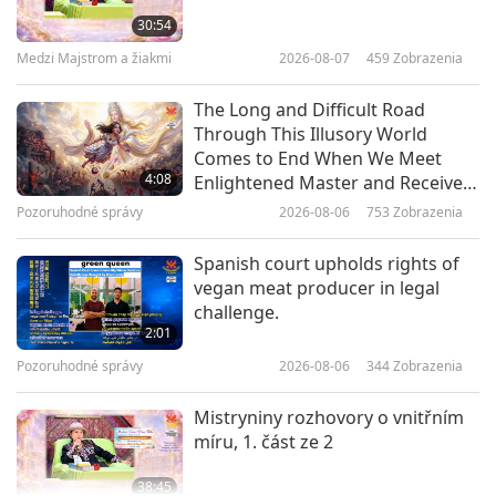
30:54
Medzi Majstrom a žiakmi
2026-08-07
459
Zobrazenia
38:41
Medzi Majstrom a žiakmi
2026-04-08
5193
Zobrazenia
The Long and Difficult Road
Through This Illusory World
Rozdíl mezi transformačními
Comes to End When We Meet
formami a astrálními těly, 1. část z
4:08
Enlightened Master and Receive
10
Initiation
Pozoruhodné správy
2026-08-06
753
Zobrazenia
37:04
Medzi Majstrom a žiakmi
2026-03-29
5945
Zobrazenia
Spanish court upholds rights of
vegan meat producer in legal
Správná Metoda přináší štěstí a
challenge.
spokojenost, 1. část ze 7
2:01
Pozoruhodné správy
2026-08-06
344
Zobrazenia
39:18
Medzi Majstrom a žiakmi
2026-03-22
5265
Zobrazenia
Mistryniny rozhovory o vnitřním
míru, 1. část ze 2
38:45