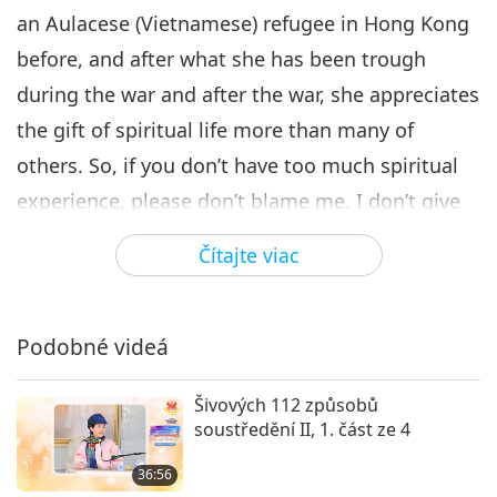
31:57
an Aulacese (Vietnamese) refugee in Hong Kong
Medzi Majstrom a žiakmi
2018-03-17
6502
Zobrazenia
before, and after what she has been trough
during the war and after the war, she appreciates
the gift of spiritual life more than many of
others. So, if you don’t have too much spiritual
experience, please don’t blame me. I don’t give
her more than I give you. It’s all laid there. It is
Čítajte viac
up to you to have it more or to have it less. It’s
not up to me.
Podobné videá
Šivových 112 způsobů
soustředění II, 1. část ze 4
36:56