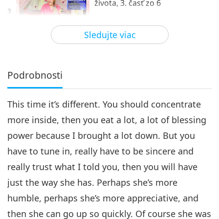
života, 3. časť zo 6
3
34:05
Sledujte viac
Medzi Majstrom a žiakmi
2018-03-14
6740
Zobrazenia
Oceňujte dar duchovného
života, 4. časť zo 6
Podrobnosti
32:27
This time it’s different. You should concentrate
Medzi Majstrom a žiakmi
2018-03-15
6767
Zobrazenia
more inside, then you eat a lot, a lot of blessing
Oceňujte dar duchovného
power because I brought a lot down. But you
života, 5. časť zo 6
5
have to tune in, really have to be sincere and
29:45
really trust what I told you, then you will have
Medzi Majstrom a žiakmi
2018-03-16
7100
Zobrazenia
just the way she has. Perhaps she’s more
Oceňujte dar duchovného
humble, perhaps she’s more appreciative, and
života, 6. časť zo 6
then she can go up so quickly. Of course she was
6