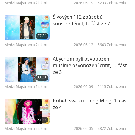
Medzi Majstrom a žiakmi
2026-05-19
5203
Zobrazenia
Šivových 112 způsobů
soustředění I, 1. část ze 7
37:31
Medzi Majstrom a žiakmi
2026-05-12
5643
Zobrazenia
Abychom byli osvobozeni,
musíme osvobození chtít, 1. část
ze 3
38:43
Medzi Majstrom a žiakmi
2026-05-09
5115
Zobrazenia
Příběh svátku Ching Ming, 1. část
ze 4
37:24
Medzi Majstrom a žiakmi
2026-05-05
4872
Zobrazenia