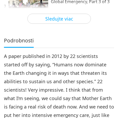
Global Emergency, Part 3 of 3
3
14:22
Sledujte viac
Planéta Zem: Náš láskyplný domov
2018-05-14
5220
Zobrazenia
Podrobnosti
A paper published in 2012 by 22 scientists
started off by saying, “Humans now dominate
the Earth changing it in ways that threaten its
abilities to sustain us and other species.” 22
scientists! Very impressive. I think that from
what I’m seeing, we could say that Mother Earth
is facing a real risk of death now. And we need to
put her into intensive emergency care, just like