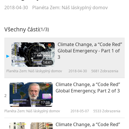
2018-04-30
Planéta Zem: Náš láskyplný domov
Všechny části
(1/3)
Climate Change, a “Code Red”
Global Emergency - Part 1 of
3
14:41
Planéta Zem: Náš láskyplný domov
2018-04-30
5681
Zobrazenia
Climate Change, a “Code Red”
Global Emergency, Part 2 of 3
2
17:38
Planéta Zem: Náš láskyplný domov
2018-05-07
5533
Zobrazenia
Climate Change, a “Code Red”