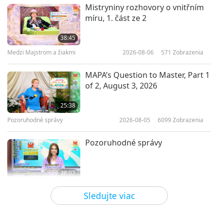
Planéta Zem: Náš láskyplný domov
2019-07-01
8292
Zobrazenia
Mistryniny rozhovory o vnitřním
míru, 1. část ze 2
The Joys and Benefits of Organic
Farming: Interview with Mr.
38:45
Helmut Butolen, Part 1 of 2
Medzi Majstrom a žiakmi
2026-08-06
571
Zobrazenia
12:08
Planéta Zem: Náš láskyplný domov
2019-06-10
8946
Zobrazenia
MAPA’s Question to Master, Part 1
of 2, August 3, 2026
Heavenly Messenger: How One
Small Siberian Crane
25:38
Transformed Taiwan (Formosa),
Pozoruhodné správy
2026-08-05
6099
Zobrazenia
17:21
Part 1 of 4
Planéta Zem: Náš láskyplný domov
2019-05-13
10757
Zobrazenia
Pozoruhodné správy
38:07
Pozoruhodné správy
2026-08-05
53
Zobrazenia
Sledujte viac
Islamic Ethics on Water: