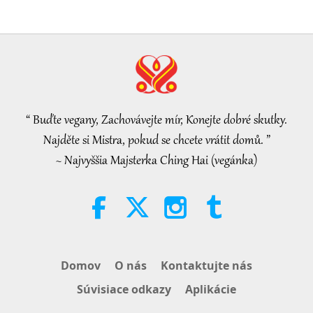
Selections from the Hadith, Part 1
of 2
22:27
Slová múdrosti
2026-08-05
47
Zobrazenia
Beyond Calcium: The Everyday
Habits That Shape Your Bones
“ Buďte vegany, Zachovávejte mír, Konejte dobré skutky.
21:56
Najděte si Mistra, pokud se chcete vrátit domů. ”
Zdravý životný štýl
2026-08-05
48
Zobrazenia
~ Najvyššia Majsterka Ching Hai (vegánka)
The Moon: Our Bright Celestial
Companion, Part 2 of 2
25:09
Veda a duchovno
2026-08-05
48
Zobrazenia
Domov
O nás
Kontaktujte nás
Emocionální píseň ptačího
Súvisiace odkazy
Aplikácie
člověka