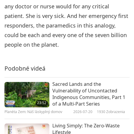
any doctor or nurse would for any critical
patient. She is very sick. And her emergency first
responders, the paramedics in this analogy,
could be each and every one of the seven billion
people on the planet.
Podobné videá
Sacred Lands and the
Vulnerability of Uncontacted
Indigenous Communities, Part 1
23:52
of a Multi-Part Series
Planéta Zem: Náš láskyplný domov
2026-07-20
1930
Zobrazenia
Living Simply: The Zero-Waste
Lifestyle