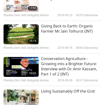
17:55
Planéta Zem: Náš láskyplný domov
2019-09-25
9379
Zobrazenia
Giving Back to Earth: Organic
Farmer Mr. Iain Tolhurst (INT)
16:14
Planéta Zem: Náš láskyplný domov
2019-09-18
4504
Zobrazenia
Conservation Agriculture -
Growing into a Brighter Future:
Interview with Dr. Amir Kassam,
16:05
Part 1 of 2 (INT)
Planéta Zem: Náš láskyplný domov
2019-09-09
4231
Zobrazenia
Living Sustainably Off the Grid