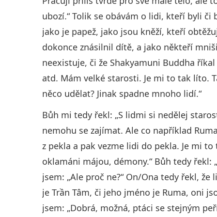
Pracuji příliš tvrdě pro své malé tělo, ale 
ubozí.“ Tolik se obávám o lidi, kteří byli 
jako je papež, jako jsou kněží, kteří obtěžu
dokonce znásilnil dítě, a jako někteří mniši
neexistuje, či že Shakyamuni Buddha říkal 
atd. Mám velké starosti. Je mi to tak lít
něco udělat? Jinak spadne mnoho lidí.“
Bůh mi tedy řekl: „S lidmi si nedělej staros
nemohu se zajímat. Ale co například Ruma,
z pekla a pak vezme lidi do pekla. Je mi to
oklamáni májou, démony.“ Bůh tedy řekl: „
jsem: „Ale proč ne?“ On/Ona tedy řekl, že li
je Trần Tâm, či jeho jméno je Ruma, oni js
jsem: „Dobrá, možná, ptáci se stejným peří