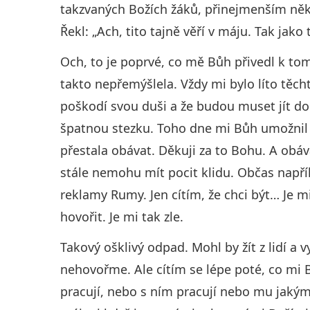
takzvaných Božích žáků, přinejmenším někol
Řekl: „Ach, tito tajně věří v máju. Tak jako
Och, to je poprvé, co mě Bůh přivedl k to
takto nepřemýšlela. Vždy mi bylo líto těch
poškodí svou duši a že budou muset jít do
špatnou stezku. Toho dne mi Bůh umožnil v
přestala obávat. Děkuji za to Bohu. A obáv
stále nemohu mít pocit klidu. Občas např
reklamy Rumy. Jen cítím, že chci být… Je 
hovořit. Je mi tak zle.
Takový ošklivý odpad. Mohl by žít z lidí a 
nehovořme. Ale cítím se lépe poté, co mi Bů
pracují, nebo s ním pracují nebo mu jakým