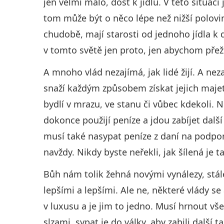
jen velmi málo, dost k jídlu. V této situaci
tom může být o něco lépe než nižší polovina.
chudobě, mají starosti od jednoho jídla k 
v tomto světě jen proto, jen abychom přežili
A mnoho vlád nezajímá, jak lidé žijí. A nezap
snaží každým způsobem získat jejich majete
bydlí v mrazu, ve stanu či vůbec kdekoli. 
dokonce použijí peníze a jdou zabíjet dal
musí také nasypat peníze z daní na podporu
navždy. Nikdy byste neřekli, jak šílená je t
Bůh nám tolik žehná novými vynálezy, stál
lepšími a lepšími. Ale ne, některé vlády se 
v luxusu a je jim to jedno. Musí hrnout všec
slzami, sypat je do války, aby zabili další t