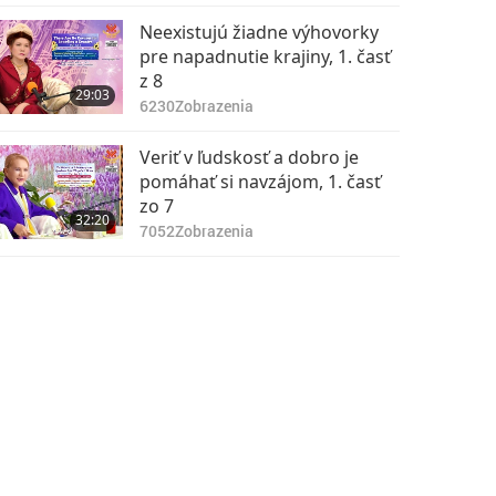
Neexistujú žiadne výhovorky
pre napadnutie krajiny, 1. časť
z 8
29:03
6230
Zobrazenia
Veriť v ľudskosť a dobro je
pomáhať si navzájom, 1. časť
zo 7
32:20
7052
Zobrazenia