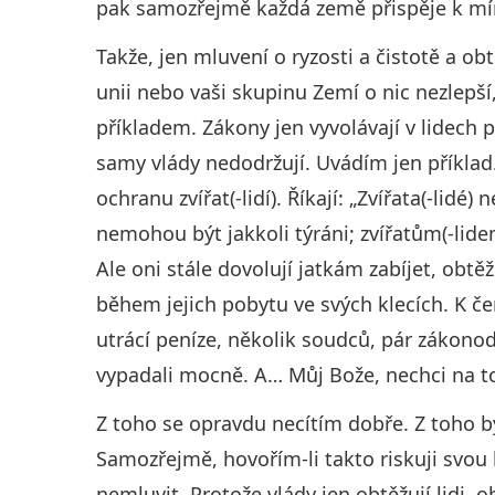
pak samozřejmě každá země přispěje k mír
Takže, jen mluvení o ryzosti a čistotě a o
unii nebo vaši skupinu Zemí o nic nezlepš
příkladem. Zákony jen vyvolávají v lidech p
samy vlády nedodržují. Uvádím jen příkl
ochranu zvířat(-lidí). Říkají: „Zvířata(-lidé
nemohou být jakkoli týráni; zvířatům(-lide
Ale oni stále dovolují jatkám zabíjet, obtěžo
během jejich pobytu ve svých klecích. K če
utrácí peníze, několik soudců, pár zákonodá
vypadali mocně. A… Můj Bože, nechci na t
Z toho se opravdu necítím dobře. Z toho by
Samozřejmě, hovořím-li takto riskuji svo
nemluvit. Protože vlády jen obtěžují lidi, ob