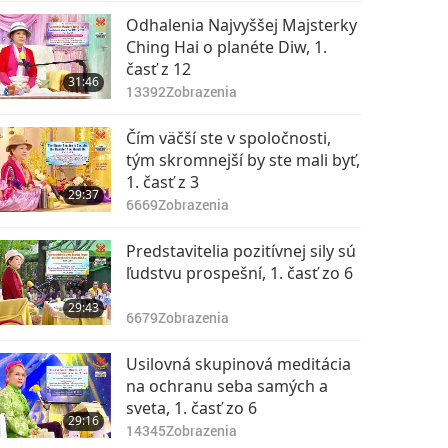
Odhalenia Najvyššej Majsterky
Ching Hai o planéte Diw, 1.
časť z 12
31:46
13392
Zobrazenia
Čím väčší ste v spoločnosti,
tým skromnejší by ste mali byť,
1. časť z 3
29:37
6669
Zobrazenia
Predstavitelia pozitívnej sily sú
ľudstvu prospešní, 1. časť zo 6
29:43
6679
Zobrazenia
Usilovná skupinová meditácia
na ochranu seba samých a
sveta, 1. časť zo 6
29:16
14345
Zobrazenia