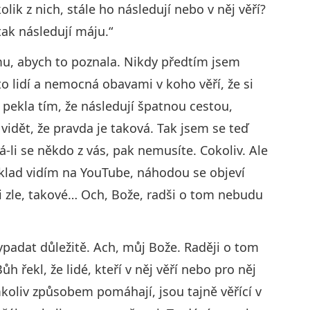
ik z nich, stále ho následují nebo v něj věří?
 tak následují máju.“
mu, abych to poznala. Nikdy předtím jsem
to lidí a nemocná obavami v koho věří, že si
 pekla tím, že následují špatnou cestou,
idět, že pravda je taková. Tak jsem se teď
á-li se někdo z vás, pak nemusíte. Cokoliv. Ale
íklad vidím na YouTube, náhodou se objeví
mi zle, takové… Och, Bože, radši o tom nebudu
vypadat důležitě. Ach, můj Bože. Raději o tom
h řekl, že lidé, kteří v něj věří nebo pro něj
koliv způsobem pomáhají, jsou tajně věřící v