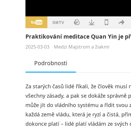
Praktikování meditace Quan Yin je př
2025-03-03
Medzi Majstrom a žiakmi
Podrobnosti
Za starých časů lidé říkali, že člověk musí
všechny zásady, a pak se dokáže správně po
může jít do vládního systému a řídit svou
každá země vládu, která je ryzí a čistá, pří
dokonce platí – lidé platí vládám ze svých d