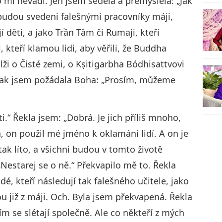
to mi nevadí. Jen jsem seděla a přemýšlela: „Jak
či budou svedeni falešnými pracovníky máji,
jí děti, a jako Trần Tâm či Rumaji, kteří
, kteří klamou lidi, aby věřili, že Buddha
lži o Čisté zemi, o Kṣitigarbha Bódhisattvovi
o. Tak jsem požádala Boha: „Prosím, můžeme
ti.“ Řekla jsem: „Dobrá. Je jich příliš mnoho,
 on použil mé jméno k oklamání lidí. A on je
 tak líto, a všichni budou v tomto životě
Nestarej se o ně.“ Překvapilo mě to. Řekla
dé, kteří následují tak falešného učitele, jako
ou již z máji. Och. Byla jsem překvapená. Řekla
m se slétají společně. Ale co někteří z mých