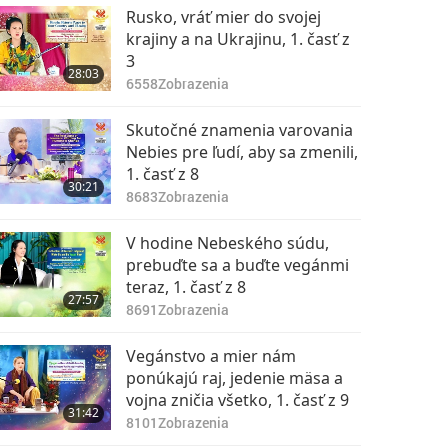
Rusko, vráť mier do svojej
krajiny a na Ukrajinu, 1. časť z
3
28:03
6558
Zobrazenia
Skutočné znamenia varovania
Nebies pre ľudí, aby sa zmenili,
1. časť z 8
30:21
8683
Zobrazenia
V hodine Nebeského súdu,
prebuďte sa a buďte vegánmi
teraz, 1. časť z 8
27:57
8691
Zobrazenia
Vegánstvo a mier nám
ponúkajú raj, jedenie mäsa a
vojna zničia všetko, 1. časť z 9
31:42
8101
Zobrazenia