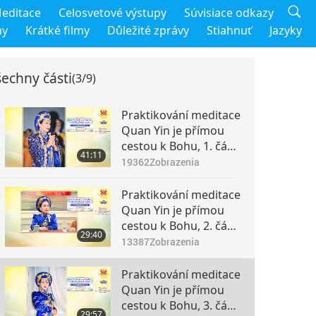
editace
Celosvetové výstupy
Súvisiace odkazy
my
Krátké filmy
Důležité zprávy
Stiahnuť
Jazyky
echny části
(3/9)
Praktikování meditace
Quan Yin je přímou
cestou k Bohu, 1. část
41:11
z 9
19362
Zobrazenia
Praktikování meditace
Quan Yin je přímou
cestou k Bohu, 2. část
29:40
z 9
13387
Zobrazenia
Praktikování meditace
Quan Yin je přímou
cestou k Bohu, 3. část
29:57