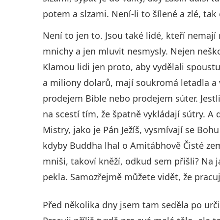
potem a slzami. Není-li to šílené a zlé, tak 
Není to jen to. Jsou také lidé, kteří nemají 
mnichy a jen mluvit nesmysly. Nejen neškod
Klamou lidi jen proto, aby vydělali spoustu
a miliony dolarů, mají soukromá letadla a v
prodejem Bible nebo prodejem súter. Jestli
na scestí tím, že špatně vykládají sútry. 
Mistry, jako je Pán Ježíš, vysmívají se Boh
kdyby Buddha lhal o Amitábhově Čisté zem
mniši, takoví kněží, odkud sem přišli? Na ja
pekla. Samozřejmě můžete vidět, že pracuj
Před několika dny jsem tam seděla po urči