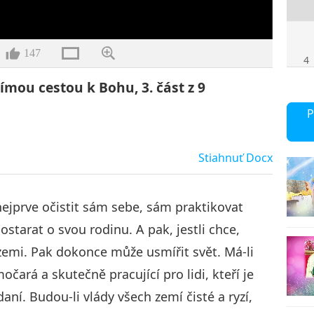
147
4
ímou cestou k Bohu, 3. část z 9
P
5
Stiahnuť
Docx
 nejprve očistit sám sebe, sám praktikovat
6
starat o svou rodinu. A pak, jestli chce,
 zemi. Pak dokonce může usmířit svět. Má-li
močará a skutečně pracující pro lidi, kteří je
aní. Budou-li vlády všech zemí čisté a ryzí,
7