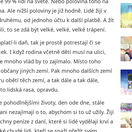
 je 99 % lidí na světě. Nebo polovina toho na
 Ale nižší poloviny je již hodně. Lidé žijí v
druhému, od jednoho účtu k další platbě. A žít
, to se zdá být velké, velké, velké trápení.
latí-li daň, tak je prostě potrestají či se
k. I když rodina včetně dětí musí na ulici,
Ne mnoho vlád by to zajímalo. Místo toho
ší občany jiných zemí. Pak mnoho dalších zemí
 obětí těch zemí, a tak dále a tak dále,
ato lidská rasa, opravdu.
e pohodlnějšími životy, den ode dne, stále
ani nezajímají o to, abychom si to už užily. Žijí
hny peníze z daní, které si lidé vydělají krví a
aké chudé lidi, kteří se snaží přežít svým