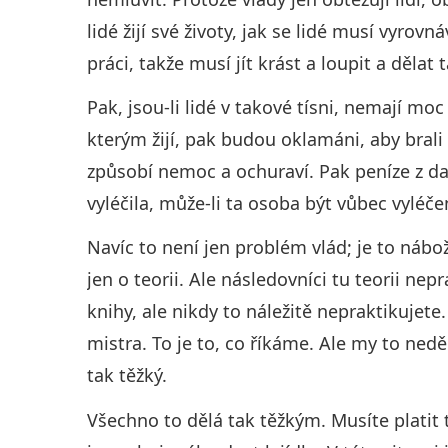
lidé žijí své životy, jak se lidé musí vyro
práci, takže musí jít krást a loupit a dělat 
Pak, jsou-li lidé v takové tísni, nemají mo
kterým žijí, pak budou oklamáni, aby brali
způsobí nemoc a ochuraví. Pak peníze z da
vyléčila, může-li ta osoba být vůbec vyléče
Navíc to není jen problém vlád; je to náb
jen o teorii. Ale následovníci tu teorii nepr
knihy, ale nikdy to náležitě nepraktikujet
mistra. To je to, co říkáme. Ale my to ne
tak těžký.
Všechno to dělá tak těžkým. Musíte platit 