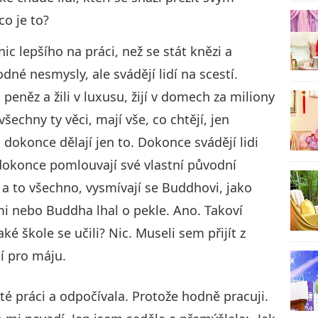
co je to?
nic lepšího na práci, než se stát knězi a
né nesmysly, ale svádějí lidí na scestí.
 peněz a žili v luxusu, žijí v domech za miliony
šechny ty věci, mají vše, co chtějí, jen
 dokonce dělají jen to. Dokonce svádějí lidi
A dokonce pomlouvají své vlastní původní
u a to všechno, vysmívají se Buddhovi, jako
i nebo Buddha lhal o pekle. Ano. Takoví
ké škole se učili? Nic. Museli sem přijít z
í pro máju.
té práci a odpočívala. Protože hodně pracuji.