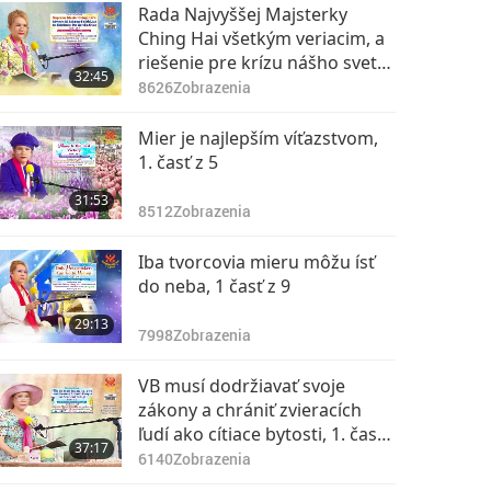
31:47
z 9
Rada Najvyššej Majsterky
11125
Zobrazenia
Ching Hai všetkým veriacim, a
riešenie pre krízu nášho sveta,
Praktikování meditace
32:45
1. časť zo 7
Quan Yin je přímou
8626
Zobrazenia
cestou k Bohu, 8. část
30:35
z 9
Mier je najlepším víťazstvom,
10711
Zobrazenia
1. časť z 5
Praktikování meditace
31:53
Quan Yin je přímou
8512
Zobrazenia
cestou k Bohu, 9. část
32:16
z 9
Iba tvorcovia mieru môžu ísť
10908
Zobrazenia
do neba, 1 časť z 9
29:13
7998
Zobrazenia
VB musí dodržiavať svoje
zákony a chrániť zvieracích
ľudí ako cítiace bytosti, 1. časť
37:17
z 2
6140
Zobrazenia