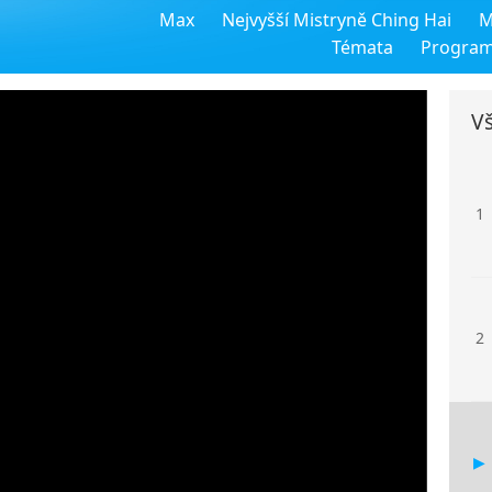
Max
Nejvyšší Mistryně Ching Hai
M
Témata
Progra
Vš
1
2