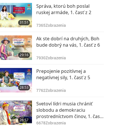
Správa, ktorú boh poslal
ruskej armáde, 1. časť z 2
31:51
7365
Zobrazenia
Ak ste dobrí na druhých, Boh
bude dobrý na vás, 1. časť z 6
29:16
7930
Zobrazenia
Prepojenie pozitívnej a
negatívnej sily, 1. časť z 5
28:53
7762
Zobrazenia
Svetoví lídri musia chrániť
slobodu a demokraciu
prostredníctvom činov, 1. časť
26:57
z 5
6678
Zobrazenia