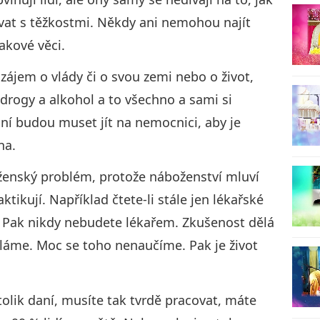
vnávat s těžkostmi. Někdy ani nemohou najít
takové věci.
c zájem o vlády či o svou zemi nebo o život,
 drogy a alkohol a to všechno a sami si
ní budou muset jít na nemocnici, aby je
na.
oženský problém, protože náboženství mluví
aktikují. Například čtete-li stále jen lékařské
e. Pak nikdy nebudete lékařem. Zkušenost dělá
děláme. Moc se toho nenaučíme. Pak je život
tolik daní, musíte tak tvrdě pracovat, máte