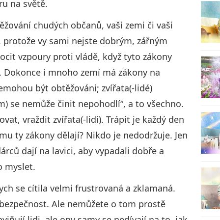
u na světě.
btěžování chudých občanů, vaši zemi či vaši
í, protože vy sami nejste dobrým, zářným
8
ocit vzpoury proti vládě, když tyto zákony
ad. Dokonce i mnoho zemí má zákony na
) nemohou být obtěžováni; zvířata(-lidé)
9
m) se nemůže činit nepohodlí“, a to všechno.
vat, vraždit zvířata(-lidi). Trápit je každý den
mu ty zákony dělají? Nikdo je nedodržuje. Jen
rců dají na lavici, aby vypadali dobře a
o myslet.
ch se cítila velmi frustrovaná a zklamaná.
u bezpečnost. Ale nemůžete o tom prostě
viňují lidi, ale ony samy se nedívají na to, jak