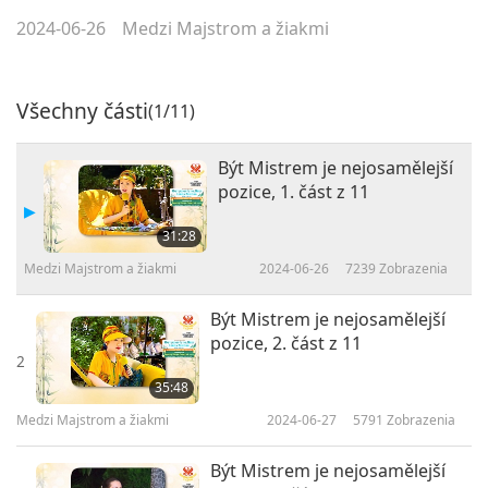
2024-06-26
Medzi Majstrom a žiakmi
Všechny části
(1/11)
Být Mistrem je nejosamělejší
pozice, 1. část z 11
31:28
Medzi Majstrom a žiakmi
2024-06-26
7239
Zobrazenia
Být Mistrem je nejosamělejší
pozice, 2. část z 11
2
35:48
Medzi Majstrom a žiakmi
2024-06-27
5791
Zobrazenia
Být Mistrem je nejosamělejší