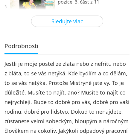
pozice, 3. část z 11
3
26:15
Sledujte viac
Medzi Majstrom a žiakmi
2024-07-06
4895
Zobrazenia
Být Mistrem je nejosamělejší
pozice, 4. část z 11
Podrobnosti
4
28:57
Jestli je moje postel ze zlata nebo z nefritu nebo
Medzi Majstrom a žiakmi
2024-07-07
4729
Zobrazenia
z bláta, to se vás netýká. Kde bydlím a co dělám,
Být Mistrem je nejosamělejší
to se vás netýká. Protože Mistryně jste vy. To je
pozice, 5. část z 11
5
důležité. Musíte to najít, ano? Musíte to najít co
28:01
nejrychleji. Bude to dobré pro vás, dobré pro vaši
Medzi Majstrom a žiakmi
2024-07-08
4542
Zobrazenia
rodinu, dobré pro lidstvo. Dokud to nenajdete,
Být Mistrem je nejosamělejší
zůstanete velmi sobeckým, hloupým a náročným
pozice, 6. část z 11
člověkem na cokoliv. Jakýkoli odpadový pracovní
6