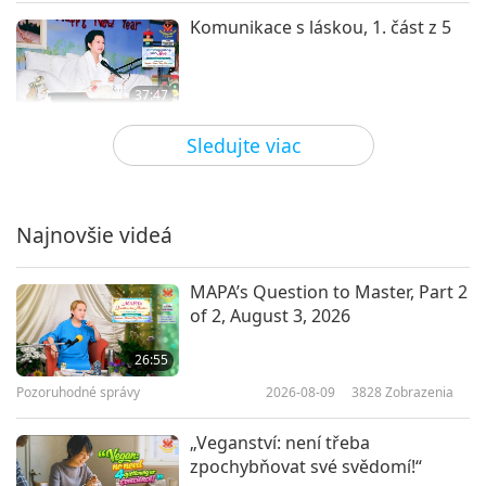
Komunikace s láskou, 1. část z 5
37:47
Medzi Majstrom a žiakmi
2025-06-10
4153
Zobrazenia
Sledujte viac
Buďte vysoce rozvinutou duší,
abyste přinesli ráj na Zemi, 1. část
ze 2
Najnovšie videá
37:08
Medzi Majstrom a žiakmi
2025-06-08
4500
Zobrazenia
MAPA’s Question to Master, Part 2
of 2, August 3, 2026
Rozhovor s Králem Slunce, 1. část
z 12
26:55
Pozoruhodné správy
2026-08-09
3828
Zobrazenia
35:39
Medzi Majstrom a žiakmi
2025-05-27
8064
Zobrazenia
„Veganství: není třeba
zpochybňovat své svědomí!“
The Simple Little “Screw” That