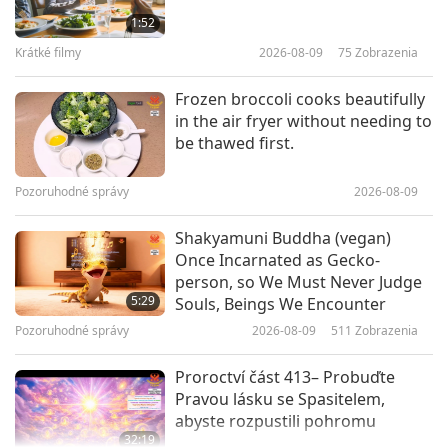
Can Save Our Home-Planet, Part
1:52
1 of 7
Krátké filmy
2026-08-09
75
Zobrazenia
35:08
Medzi Majstrom a žiakmi
2025-05-11
8224
Zobrazenia
Frozen broccoli cooks beautifully
in the air fryer without needing to
Buddhova Přirozenost se nikdy
be thawed first.
neztrácí, 1. část z 15
Pozoruhodné správy
2026-08-09
35:35
Medzi Majstrom a žiakmi
2025-05-05
5868
Zobrazenia
Shakyamuni Buddha (vegan)
Once Incarnated as Gecko-
Humans Might Still Wake Up with
person, so We Must Never Judge
Support and Grace from The
5:29
Souls, Beings We Encounter
Reunited Three Most Powerful,
Pozoruhodné správy
2026-08-09
511
Zobrazenia
34:44
Part 1 of 5
Medzi Majstrom a žiakmi
2025-04-30
6463
Zobrazenia
Proroctví část 413– Probuďte
Pravou lásku se Spasitelem,
abyste rozpustili pohromu
32:19