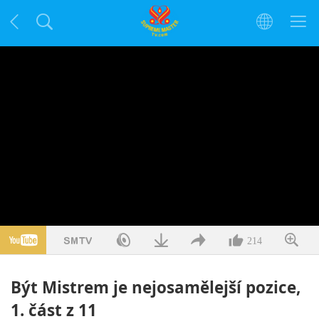
214
Být Mistrem je nejosamělejší pozice,
1. část z 11