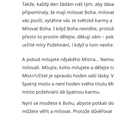
Takže, každý den žádám náš tým, aby dával
připomínaly, že mají milovat Boha, milovat os
vás posílí, vytáhne vás ze světské karmy a 
Milovat Boha. I když Boha nevidíte, protož
přesto to prosím dělejte, děkuji vám – p
určité míry Požehnání, i když o tom nevíte
A pokud milujete nějakého Mistra… Nemus
milovali. Milujte, koho milujete a dělejte to
Mistr/Učitel je opravdu hoden vaší lásky
špatný motiv a není hoden svého titulu Mi
místo požehnání dá špatnou karmu.
Nyní se modlete k Bohu, abyste potkali d
můžete věřit a milovat. Protože důvěřovat 