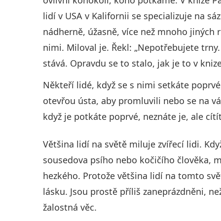
lidí v USA v Kalifornii se specializuje na sá
nádherně, úžasně, více než mnoho jiných r
nimi. Miloval je. Řekl: „Nepotřebujete trny
stává. Opravdu se to stalo, jak je to v knize
Někteří lidé, když se s nimi setkáte popr
otevřou ústa, aby promluvili nebo se na vá
když je potkáte poprvé, neznáte je, ale cítí
Většina lidí na světě miluje zvířecí lidi. Kdy
sousedova psího nebo kočičího člověka, m
hezkého. Protože většina lidí na tomto svě
lásku. Jsou prostě příliš zaneprázdněni, než
žalostná věc.