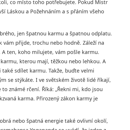
oli, co místo toho potřebujete. Pokud Mistr
 vší Láskou a Požehnáním a s přáním všeho
dobrého, jen špatnou karmu a špatnou odplatu.
k vám přijde, trochu nebo hodně. Záleží na
. A ten, koho milujete, vám pošle karmu.
karmu, kterou mají, těžkou nebo lehkou. A
 také sdílet karmu. Takže, buďte velmi
m se stýkáte. I ve světském životě lidé říkají,
 je to známé rčení. Říká: „Řekni mi, kdo jsou
 takzvaná karma. Přirozený zákon karmy je
dobrá nebo špatná energie také ovlivní okolí,
Paramahansa Yogananda se uvádí, že jeden z