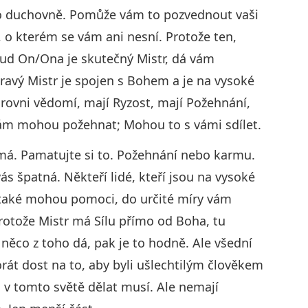
o duchovně. Pomůže vám to pozvednout vaši
o kterém se vám ani nesní. Protože ten,
ud On/Ona je skutečný Mistr, dá vám
ravý Mistr je spojen s Bohem a je na vysoké
úrovni vědomí, mají Ryzost, mají Požehnání,
vám mohou požehnat; Mohou to s vámi sdílet.
 má. Pamatujte si to. Požehnání nebo karmu.
ás špatná. Někteří lidé, kteří jsou na vysoké
m také mohou pomoci, do určité míry vám
protože Mistr má Sílu přímo od Boha, tu
co z toho dá, pak je to hodně. Ale všední
korát dost na to, aby byli ušlechtilým člověkem
o v tomto světě dělat musí. Ale nemají