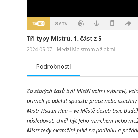
Tři typy Mistrů, 1. část z 5
2024-05-07
Medzi Majstrom a žiakmi
Podrobnosti
Za starých časů byli Mistři velmi vybíraví, ve
přiměli je udělat spoustu práce nebo všechny
Mistr Hsuan Hua – ve Městě deseti tisíc Buddh
následovat, chtěl být Jeho mnichem nebo možn
Mistr tedy okamžitě plivl na podlahu a požádal