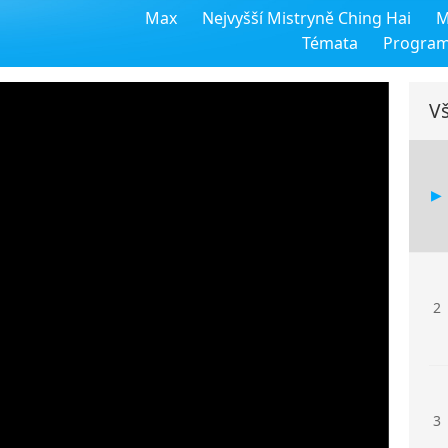
Max
Nejvyšší Mistryně Ching Hai
M
Témata
Progra
Vš
2
3