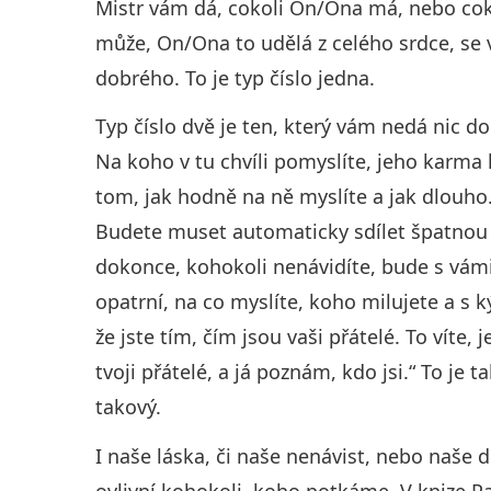
Mistr vám dá, cokoli On/Ona má, nebo cok
může, On/Ona to udělá z celého srdce, se
dobrého. To je typ číslo jedna.
Typ číslo dvě je ten, který vám nedá nic 
Na koho v tu chvíli pomyslíte, jeho karma 
tom, jak hodně na ně myslíte a jak dlouho
Budete muset automaticky sdílet špatnou 
dokonce, kohokoli nenávidíte, bude s vámi
opatrní, na co myslíte, koho milujete a s ký
že jste tím, čím jsou vaši přátelé. To víte,
tvoji přátelé, a já poznám, kdo jsi.“ To je
takový.
I naše láska, či naše nenávist, nebo naše 
ovlivní kohokoli, koho potkáme. V knize 