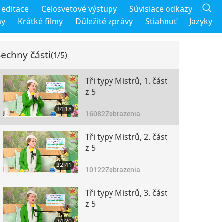
editace
Celosvetové výstupy
Súvisiace odkazy
my
Krátké filmy
Důležité zprávy
Stiahnuť
Jazyky
echny části
(1/5)
Tři typy Mistrů, 1. část
z 5
34:18
16082
Zobrazenia
Tři typy Mistrů, 2. část
z 5
32:41
10122
Zobrazenia
Tři typy Mistrů, 3. část
z 5
34:20