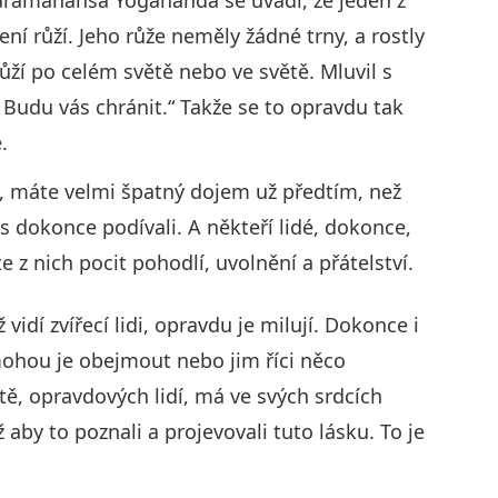
zení růží. Jeho růže neměly žádné trny, a rostly
ůží po celém světě nebo ve světě. Mluvil s
. Budu vás chránit.“ Takže se to opravdu tak
.
vé, máte velmi špatný dojem už předtím, než
s dokonce podívali. A někteří lidé, dokonce,
te z nich pocit pohodlí, uvolnění a přátelství.
ž vidí zvířecí lidi, opravdu je milují. Dokonce i
ohou je obejmout nebo jim říci něco
tě, opravdových lidí, má ve svých srdcích
 aby to poznali a projevovali tuto lásku. To je