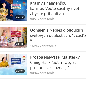
Krajiny s najmenšou
karmou:Veďte súcitný život,
aby ste pritiahli viac
32:19
láskavosti,1. časť zo 4
9957
Zobrazenia
Odhalenia Nebies o budúcich
svetových udalostiach, 1. časť z
5
33:43
16287
Zobrazenia
Prosba Najvyššej Majsterky
Ching Hai k ľuďom, aby sa
prebudili a spoznali, čo je
30:04
správne a čo nie, 1. časť zo 7
9934
Zobrazenia