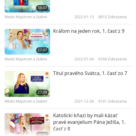
38:07
Medzi Majstrom a žiakmi
2022-01-13
8810
Zobrazenia
Kráľom na jeden rok, 1. časť z 9
27:07
Medzi Majstrom a žiakmi
2022-01-04
8168
Zobrazenia
Titul pravého Svätca, 1. časť zo 7
27:39
Medzi Majstrom a žiakmi
2021-12-28
8191
Zobrazenia
Katolícki kňazi by mali kázať
pravé evanjelium Pána Ježiša, 1.
časť z 8
31:32