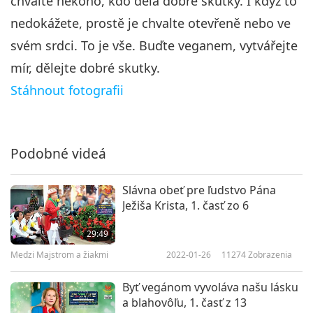
chvalte někoho, kdo dělá dobré skutky. I když to
karmou:Ľudia sa musia
6
modliťza odpustenie, 6. časť zo
nedokážete, prostě je chvalte otevřeně nebo ve
30:41
6
svém srdci. To je vše. Buďte veganem, vytvářejte
Medzi Majstrom a žiakmi
2023-02-15
9279
Zobrazenia
mír, dělejte dobré skutky.
Stáhnout fotografii
Podobné videá
Slávna obeť pre ľudstvo Pána
Ježiša Krista, 1. časť zo 6
29:49
Medzi Majstrom a žiakmi
2022-01-26
11274
Zobrazenia
Byť vegánom vyvoláva našu lásku
a blahovôľu, 1. časť z 13