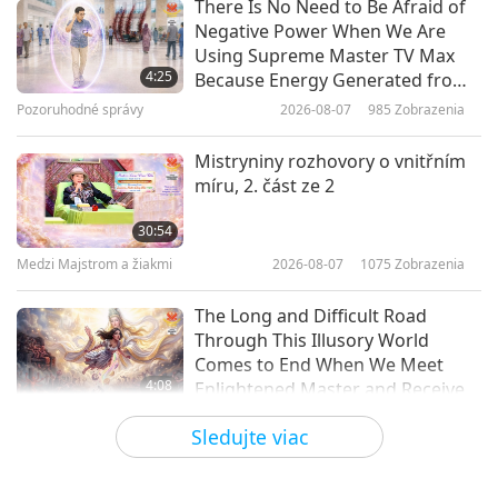
There Is No Need to Be Afraid of
Negative Power When We Are
Nebo neakceptuje zabíjanie
Using Supreme Master TV Max
nenarodených, 1. časť z 8
4:25
Because Energy Generated from
It Is Far More Powerful than Any
Pozoruhodné správy
2026-08-07
985
Zobrazenia
30:43
Negative Entity
Medzi Majstrom a žiakmi
2021-11-09
6575
Zobrazenia
Mistryniny rozhovory o vnitřním
míru, 2. část ze 2
Supreme Master Ching Hai's Vow
to Help the Most Suffering, Part 1
30:54
of 2
Medzi Majstrom a žiakmi
2026-08-07
1075
Zobrazenia
28:07
Medzi Majstrom a žiakmi
2021-11-07
9684
Zobrazenia
The Long and Difficult Road
Through This Illusory World
Comes to End When We Meet
4:08
Enlightened Master and Receive
Initiation
Pozoruhodné správy
2026-08-06
1066
Zobrazenia
Sledujte viac
Pozoruhodné správy