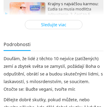
Krajiny s najväčšou karmou:
Ľudia sa musia modliťza
odpustenie, 3. časť zo 6
37:11
Sledujte viac
Medzi Majstrom a žiakmi
2023-02-12
9019
Zobrazenia
Krajiny s najväčšou
karmou:Ľudia sa musia
Podrobnosti
4
modliťza odpustenie, 4. časť zo
29:51
6
Doufám, že lidé z těchto 10 nejvíce (zatížených)
Medzi Majstrom a žiakmi
2023-02-13
7825
Zobrazenia
zemí a zbytek světa se zamyslí, požádají Boha o
Krajiny s najväčšou
odpuštění, obrátí se a budou skutečnými lidmi, s
karmou:Ľudia sa musia
5
modliťza odpustenie, 5. časť zo
laskavostí, s milosrdenstvím, se soucitem.
33:43
6
Otočte se: Buďte vegani, tvořte mír.
Medzi Majstrom a žiakmi
2023-02-14
7624
Zobrazenia
Dělejte dobré skutky, pokud můžete, nebo
Krajiny s najväčšou