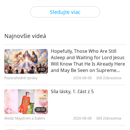
Medzi Majstrom a žiakmi
2021-12-20
7300
Zobrazenia
Sledujte viac
Když se ztratí upřímnost:
Znamení poslední hodiny z
Hadísů, 1. část z 16
Najnovšie videá
25:01
Medzi Majstrom a žiakmi
2021-12-04
7699
Zobrazenia
Hopefully, Those Who Are Still
Asleep and Waiting for Lord Jesus
Zasvätenie vyžaduje silu Majstra,
Will Know That He Is Already Here
1. časť zo 14
3:05
and May Be Seen on Supreme
Master Television
Pozoruhodné správy
2026-08-08
368
Zobrazenia
26:00
Medzi Majstrom a žiakmi
2021-11-20
12466
Zobrazenia
Síla lásky, 1. část z 5
Slobodná vôľa znamená vybrať si
spravodlivú cestu, 1. časť z 3
38:08
Medzi Majstrom a žiakmi
2026-08-08
389
Zobrazenia
30:00
Medzi Majstrom a žiakmi
2021-11-17
6527
Zobrazenia