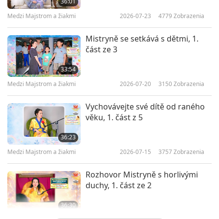
36:01
Medzi Majstrom a žiakmi
2026-07-23
4779
Zobrazenia
Mistryně se setkává s dětmi, 1.
část ze 3
33:54
Medzi Majstrom a žiakmi
2026-07-20
3150
Zobrazenia
Vychovávejte své dítě od raného
věku, 1. část z 5
36:23
Medzi Majstrom a žiakmi
2026-07-15
3757
Zobrazenia
Rozhovor Mistryně s horlivými
duchy, 1. část ze 2
36:30