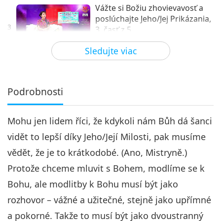
Vážte si Božiu zhovievavosť a
poslúchajte Jeho/Jej Prikázania,
3
3. časť z 5
28:09
Sledujte viac
Medzi Majstrom a žiakmi
2022-11-26
5924
Zobrazenia
Vážte si Božiu zhovievavosť a
poslúchajte Jeho/Jej Prikázania,
Podrobnosti
4
4. časť z 5
30:23
Mohu jen lidem říci, že kdykoli nám Bůh dá šanci
Medzi Majstrom a žiakmi
2022-11-27
6333
Zobrazenia
vidět to lepší díky Jeho/Její Milosti, pak musíme
Vážte si Božiu zhovievavosť a
vědět, že je to krátkodobé. (Ano, Mistryně.)
poslúchajte Jeho/Jej Prikázania,
5
5. časť z 5
Protože chceme mluvit s Bohem, modlíme se k
28:24
Bohu, ale modlitby k Bohu musí být jako
Medzi Majstrom a žiakmi
2022-11-28
5850
Zobrazenia
rozhovor – vážné a užitečné, stejně jako upřímné
a pokorné. Takže to musí být jako dvoustranný