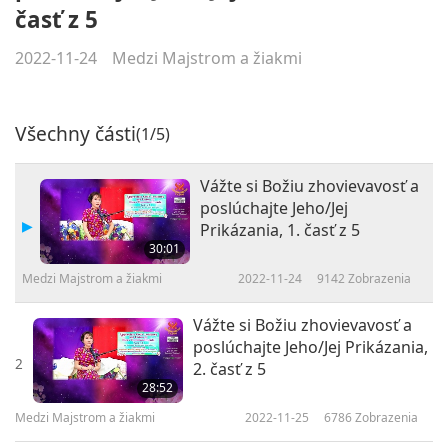
časť z 5
2022-11-24
Medzi Majstrom a žiakmi
Všechny části
(1/5)
Vážte si Božiu zhovievavosť a
poslúchajte Jeho/Jej
Prikázania, 1. časť z 5
30:01
Medzi Majstrom a žiakmi
2022-11-24
9142
Zobrazenia
Vážte si Božiu zhovievavosť a
poslúchajte Jeho/Jej Prikázania,
2
2. časť z 5
28:52
Medzi Majstrom a žiakmi
2022-11-25
6786
Zobrazenia