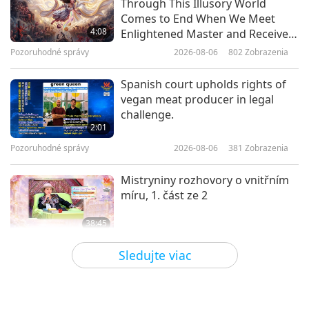
Through This Illusory World
Jak žít pokojný život
Comes to End When We Meet
4:08
Enlightened Master and Receive
Initiation
Pozoruhodné správy
2026-08-06
802
Zobrazenia
35:57
Medzi Majstrom a žiakmi
2026-07-04
3678
Zobrazenia
Spanish court upholds rights of
vegan meat producer in legal
Světový mír je tady: Meditujte,
challenge.
aby byl trvalý, 1. část z 2
2:01
Pozoruhodné správy
2026-08-06
381
Zobrazenia
37:09
Medzi Majstrom a žiakmi
2026-07-02
4566
Zobrazenia
Mistryniny rozhovory o vnitřním
míru, 1. část ze 2
38:45
Medzi Majstrom a žiakmi
2026-08-06
1006
Zobrazenia
Sledujte viac
MAPA’s Question to Master, Part 1
of 2, August 3, 2026