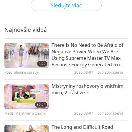
Medzi Majstrom a žiakmi
2026-07-13
4598
Zobrazenia
Sledujte viac
Mistryně vítá Krále Mládí, 1. část
ze 3
Najnovšie videá
38:35
Medzi Majstrom a žiakmi
2026-07-10
4295
Zobrazenia
There Is No Need to Be Afraid of
Negative Power When We Are
Současný stav naší planety ve
Using Supreme Master TV Max
Velkém duchovním plánu, 1. část
4:25
Because Energy Generated from
ze 4
It Is Far More Powerful than Any
Pozoruhodné správy
2026-08-07
670
Zobrazenia
35:39
Negative Entity
Medzi Majstrom a žiakmi
2026-07-06
4876
Zobrazenia
Mistryniny rozhovory o vnitřním
míru, 2. část ze 2
Pokyny od MAPA pro hladký
příchod Mírového světa
30:54
Medzi Majstrom a žiakmi
2026-08-07
664
Zobrazenia
43:41
Medzi Majstrom a žiakmi
2026-07-05
3945
Zobrazenia
The Long and Difficult Road