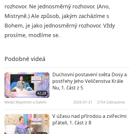
rozhovor. Ne jednosměrný rozhovor. (Ano,
Mistryně.) Ale způsob, jakým zacházíme s
Bohem, je jako jednosměrný rozhovor. Vždy
prosíme, modlíme se.
Podobné videá
Duchovní postavení světa Dosy a
postřehy Jeho Veličenstva Krále
Nu, 1. část z 5
42:28
Medzi Majstrom a žiakmi
2026-07-31
2754
Zobrazenia
V úžasu nad přírodou a zvířecími
přáteli, 1. část z 8