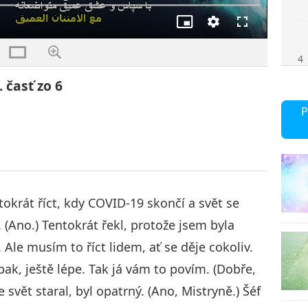
Obraz
kvalita
Na
v
celou
obraze
obrazovku
4
 časť zo 6
P
5
okrát říct, kdy COVID-19 skončí a svět se
6
. (Ano.) Tentokrát řekl, protože jsem byla
Ale musím to říct lidem, ať se děje cokoliv.
k, ještě lépe. Tak já vám to povím. (Dobře,
svět staral, byl opatrný. (Ano, Mistryně.) Šéf