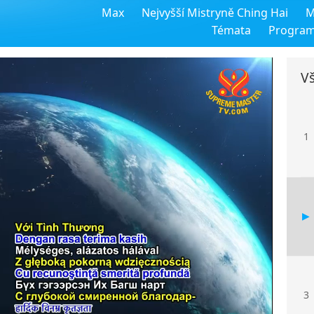
Max
Nejvyšší Mistryně Ching Hai
M
Témata
Progra
Vš
1
3