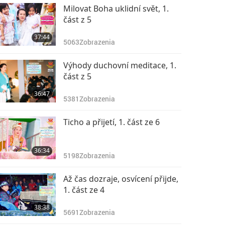
Milovat Boha uklidní svět, 1.
část z 5
37:44
5063
Zobrazenia
Výhody duchovní meditace, 1.
část z 5
36:47
5381
Zobrazenia
Ticho a přijetí, 1. část ze 6
36:34
5198
Zobrazenia
Až čas dozraje, osvícení přijde,
1. část ze 4
38:38
5691
Zobrazenia