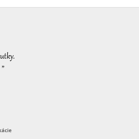
utky.
 ”
kácie