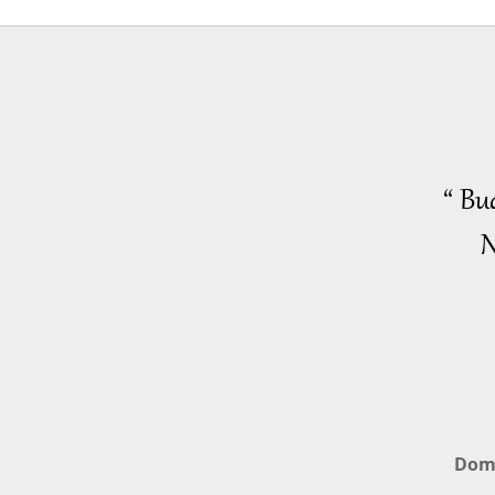
“ Bu
N
Dom