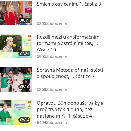
Smích s osvícením, 1. část z 8
38:41
5205
Zobrazenia
Rozdíl mezi transformačními
formami a astrálními těly, 1.
část z 10
37:04
5955
Zobrazenia
Správná Metoda přináší štěstí
a spokojenost, 1. část ze 7
39:18
5268
Zobrazenia
Opravdu Bůh dopouští války a
proč trvá tak dlouho, než
nastane mír?, 1. část ze 4
36:12
6494
Zobrazenia