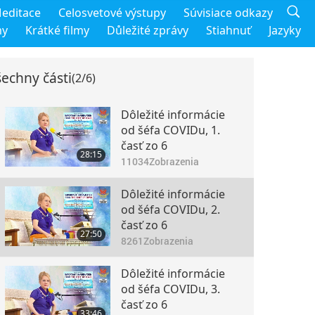
editace
Celosvetové výstupy
Súvisiace odkazy
my
Krátké filmy
Důležité zprávy
Stiahnuť
Jazyky
echny části
(2/6)
Dôležité informácie
od šéfa COVIDu, 1.
časť zo 6
28:15
11034
Zobrazenia
Dôležité informácie
od šéfa COVIDu, 2.
časť zo 6
27:50
8261
Zobrazenia
Dôležité informácie
od šéfa COVIDu, 3.
časť zo 6
33:46