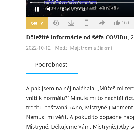
Načteno
:
1.16%
Aktuální
0:02
/
Doba
27:50
Pauza
Ztlumit
čas
trvání
160
Dôležité informácie od šéfa COVIDu, 2.
2022-10-12
Medzi Majstrom a žiakmi
Podrobnosti
A pak jsem na něj naléhala: „Můžeš mi tent
vrátí k normálu?“ Minule mi to nechtěl říct
trochu naštvaná. (Ano, Mistryně.) Moment. 
Nemusí mi věřit. A pokud to dopadne naopa
Mistryně. Děkujeme Vám, Mistryně.) Aby se 