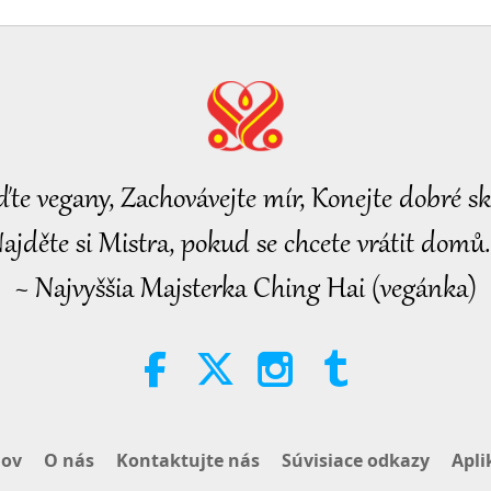
ďte vegany, Zachovávejte mír, Konejte dobré sk
ajděte si Mistra, pokud se chcete vrátit domů.
~ Najvyššia Majsterka Ching Hai (vegánka)
ov
O nás
Kontaktujte nás
Súvisiace odkazy
Apli