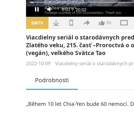
Načteno
:
1.69%
Aktuální
0:02
/
Doba
20:02
Pauza
Ztlumit
čas
trvání
86
Viacdielny seriál o starodávnych pre
Zlatého veku, 215. časť –Proroctvá o
(vegán), velkého Svätca Tao
2022-10-09
Viacdielny seriál o starodávnych p
Podrobnosti
„Během 10 let Chia-Yen bude 60 nemocí. D