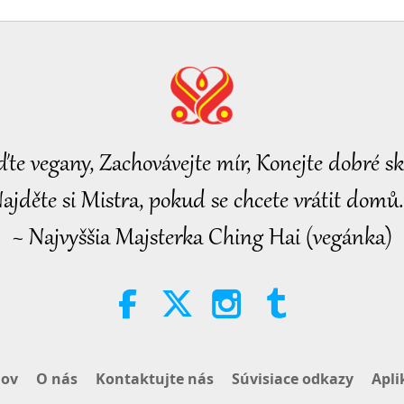
22
ďte vegany, Zachovávejte mír, Konejte dobré sk
ajděte si Mistra, pokud se chcete vrátit domů.
~ Najvyššia Majsterka Ching Hai (vegánka)
ov
O nás
Kontaktujte nás
Súvisiace odkazy
Apli