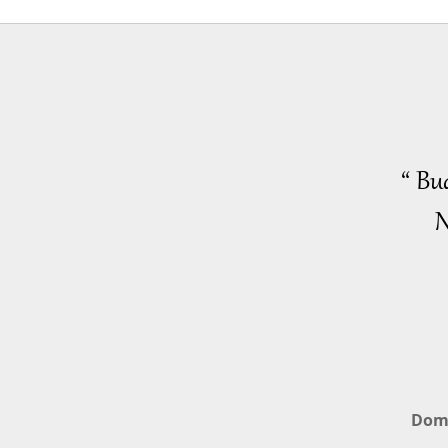
“ Bu
N
Dom