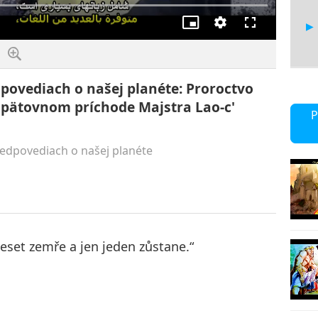
Obraz
kvalita
Na
v
celou
obraze
obrazovku
dpovediach o našej planéte: Proroctvo
 opätovnom príchode Majstra Lao-c'
11
P
redpovediach o našej planéte
12
eset zemře a jen jeden zůstane.“
13