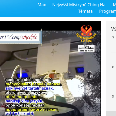
Max
Nejvyšší Mistryně Ching Hai
M
6
Témata
Progra
Vš
7
8
9