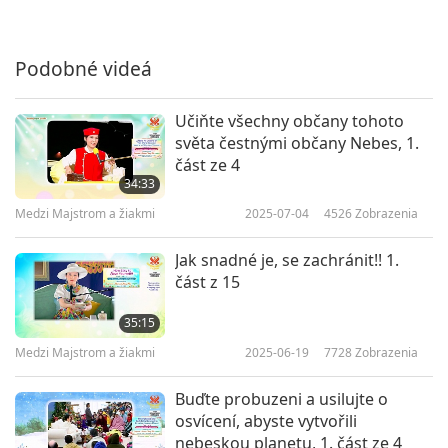
32:58
Medzi Majstrom a žiakmi
2022-07-26
5301
Zobrazenia
Podobné videá
Učiňte všechny občany tohoto
světa čestnými občany Nebes, 1.
část ze 4
34:33
Medzi Majstrom a žiakmi
2025-07-04
4526
Zobrazenia
Jak snadné je, se zachránit!! 1.
část z 15
35:15
Medzi Majstrom a žiakmi
2025-06-19
7728
Zobrazenia
Buďte probuzeni a usilujte o
osvícení, abyste vytvořili
nebeskou planetu, 1. část ze 4