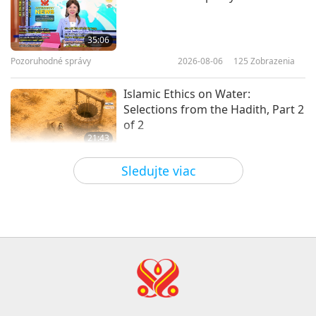
Promluva věnovaná křesťanským
věřícím, 1. část ze 7
35:06
Pozoruhodné správy
2026-08-06
125
Zobrazenia
37:26
Medzi Majstrom a žiakmi
2025-04-23
5490
Zobrazenia
Islamic Ethics on Water:
Selections from the Hadith, Part 2
of 2
21:43
Slová múdrosti
2026-08-06
127
Zobrazenia
Sledujte viac
Tammy Fry (vegan): Planting
Seeds for a Kinder World, Part 1
of 2
19:47
Vegy elita
2026-08-06
109
Zobrazenia
Mistryniny rozhovory o vnitřním
míru, 1. část ze 2