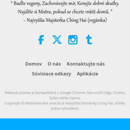
“ Buďte vegany, Zachovávejte mír, Konejte dobré skutky.
38:45
Najděte si Mistra, pokud se chcete vrátit domů. ”
Medzi Majstrom a žiakmi
2026-08-06
1182
Zobrazenia
~ Najvyššia Majsterka Ching Hai (vegánka)
Spanish court upholds rights of
vegan meat producer in legal
challenge.
2:01
Pozoruhodné správy
2026-08-06
424
Zobrazenia
Domov
O nás
Kontaktujte nás
MAPA’s Question to Master, Part 1
Súvisiace odkazy
Aplikácie
of 2, August 3, 2026
25:38
Webová stránka je kompatibilná s Google Chrome, Microsoft Edge, FireFox,
Pozoruhodné správy
2026-08-05
8248
Zobrazenia
Safari alebo Opera.
Copyright © Medzinárodná asociácia Najvyššej Masterky Ching Hai. Všetky
práva vyhradené.
“Fast Charge” Is Wonderful Way
to Reconnect to GOD Within
Whenever Material World Begins
3:46
to Feel Too Imposing