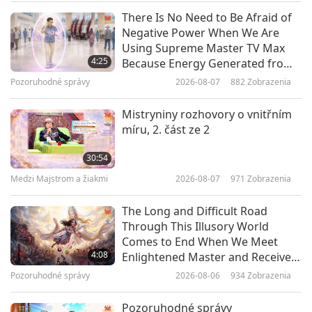
Medzi Majstrom a žiakmi
2025-05-27
8046
Zobrazenia
There Is No Need to Be Afraid of
Negative Power When We Are
The Simple Little “Screw” That
Using Supreme Master TV Max
Can Save Our Home-Planet, Part
4:25
Because Energy Generated from
1 of 7
It Is Far More Powerful than Any
Pozoruhodné správy
2026-08-07
882
Zobrazenia
35:08
Negative Entity
Medzi Majstrom a žiakmi
2025-05-11
8211
Zobrazenia
Mistryniny rozhovory o vnitřním
míru, 2. část ze 2
Buddhova Přirozenost se nikdy
neztrácí, 1. část z 15
30:54
Medzi Majstrom a žiakmi
2026-08-07
971
Zobrazenia
35:35
Medzi Majstrom a žiakmi
2025-05-05
5859
Zobrazenia
The Long and Difficult Road
Through This Illusory World
Humans Might Still Wake Up with
Comes to End When We Meet
Support and Grace from The
4:08
Enlightened Master and Receive
Reunited Three Most Powerful,
Initiation
Pozoruhodné správy
2026-08-06
934
Zobrazenia
34:44
Part 1 of 5
Medzi Majstrom a žiakmi
2025-04-30
6454
Zobrazenia
Pozoruhodné správy