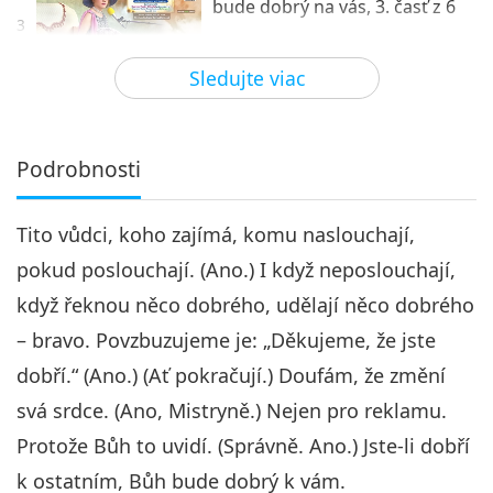
bude dobrý na vás, 3. časť z 6
3
31:15
Sledujte viac
Medzi Majstrom a žiakmi
2022-07-23
5495
Zobrazenia
Ak ste dobrí na druhých, Boh
bude dobrý na vás, 4. časť z 6
Podrobnosti
4
33:07
Tito vůdci, koho zajímá, komu naslouchají,
Medzi Majstrom a žiakmi
2022-07-24
5437
Zobrazenia
pokud poslouchají. (Ano.) I když neposlouchají,
Ak ste dobrí na druhých, Boh
když řeknou něco dobrého, udělají něco dobrého
bude dobrý na vás, 5. časť z 6
5
– bravo. Povzbuzujeme je: „Děkujeme, že jste
30:53
dobří.“ (Ano.) (Ať pokračují.) Doufám, že změní
Medzi Majstrom a žiakmi
2022-07-25
5117
Zobrazenia
svá srdce. (Ano, Mistryně.) Nejen pro reklamu.
Ak ste dobrí na druhých, Boh
Protože Bůh to uvidí. (Správně. Ano.) Jste-li dobří
bude dobrý na vás, 6. časť z 6
k ostatním, Bůh bude dobrý k vám.
6