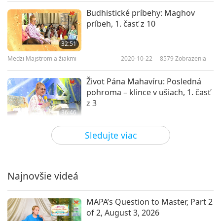
Budhistické príbehy: Maghov
príbeh, 1. časť z 10
32:51
Medzi Majstrom a žiakmi
2020-10-22
8579
Zobrazenia
Život Pána Mahavíru: Posledná
pohroma – klince v ušiach, 1. časť
z 3
36:46
Medzi Majstrom a žiakmi
2020-10-19
9153
Zobrazenia
Sledujte viac
Meditácia je vašim štítom
Najnovšie videá
29:33
Medzi Majstrom a žiakmi
2020-10-18
30477
Zobrazenia
MAPA’s Question to Master, Part 2
of 2, August 3, 2026
Všemohúci, 1. časť zo 4