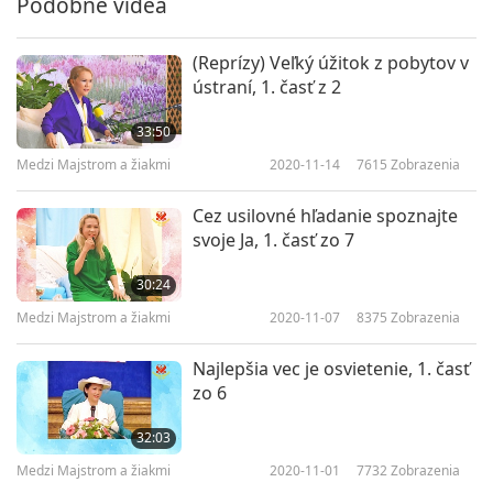
Podobné videá
27:56
Medzi Majstrom a žiakmi
2022-06-11
4277
Zobrazenia
(Reprízy) Veľký úžitok z pobytov v
ústraní, 1. časť z 2
Neexistujú žiadne výhovorky
pre napadnutie krajiny, 7.
33:50
časť z 8
Medzi Majstrom a žiakmi
2020-11-14
7615
Zobrazenia
28:09
Medzi Majstrom a žiakmi
2022-06-12
4516
Zobrazenia
Cez usilovné hľadanie spoznajte
svoje Ja, 1. časť zo 7
Neexistujú žiadne výhovorky
pre napadnutie krajiny, 8. časť z
30:24
8
8
Medzi Majstrom a žiakmi
2020-11-07
8375
Zobrazenia
24:49
Medzi Majstrom a žiakmi
2022-06-13
4616
Zobrazenia
Najlepšia vec je osvietenie, 1. časť
zo 6
32:03
Medzi Majstrom a žiakmi
2020-11-01
7732
Zobrazenia