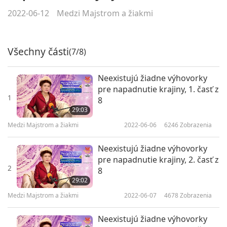
2022-06-12
Medzi Majstrom a žiakmi
Všechny části
(7/8)
Neexistujú žiadne výhovorky
pre napadnutie krajiny, 1. časť z
1
8
29:03
Medzi Majstrom a žiakmi
2022-06-06
6246
Zobrazenia
Neexistujú žiadne výhovorky
pre napadnutie krajiny, 2. časť z
2
8
29:02
Medzi Majstrom a žiakmi
2022-06-07
4678
Zobrazenia
Neexistujú žiadne výhovorky