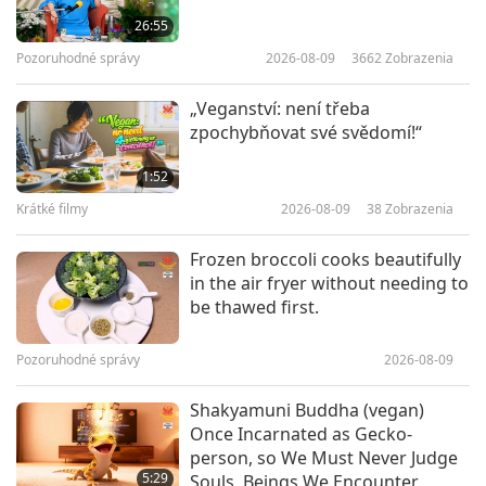
26:55
Pozoruhodné správy
2026-08-09
3662
Zobrazenia
33:51
Medzi Majstrom a žiakmi
2020-10-14
8966
Zobrazenia
„Veganství: není třeba
zpochybňovat své svědomí!“
MIER: Väčší obraz verejnej služby,
1. časť z 10
1:52
Krátké filmy
2026-08-09
38
Zobrazenia
28:05
Medzi Majstrom a žiakmi
2020-10-04
20543
Zobrazenia
Frozen broccoli cooks beautifully
in the air fryer without needing to
Život Pána Mahavíru: Chandanine
be thawed first.
okovy rozpadnuté na kúsky, 1.
časť zo 4
Pozoruhodné správy
2026-08-09
29:32
Medzi Majstrom a žiakmi
2020-09-30
8512
Zobrazenia
Shakyamuni Buddha (vegan)
Once Incarnated as Gecko-
Budhistické príbehy: Kráľ, ktorý
person, so We Must Never Judge
ponúkol oči slepému
5:29
Souls, Beings We Encounter