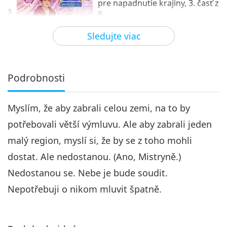
pre napadnutie krajiny, 3. časť z
3
8
27:44
Sledujte viac
Medzi Majstrom a žiakmi
2022-06-08
4836
Zobrazenia
Neexistujú žiadne výhovorky
pre napadnutie krajiny, 4. časť z
Podrobnosti
4
8
27:11
Myslím, že aby zabrali celou zemi, na to by
Medzi Majstrom a žiakmi
2022-06-09
4459
Zobrazenia
potřebovali větší výmluvu. Ale aby zabrali jeden
Neexistujú žiadne výhovorky
malý region, myslí si, že by se z toho mohli
pre napadnutie krajiny, 5. časť z
5
8
dostat. Ale nedostanou. (Ano, Mistryně.)
28:23
Nedostanou se. Nebe je bude soudit.
Medzi Majstrom a žiakmi
2022-06-10
4806
Zobrazenia
Nepotřebuji o nikom mluvit špatně.
Neexistujú žiadne výhovorky
pre napadnutie krajiny, 6. časť z
6
8