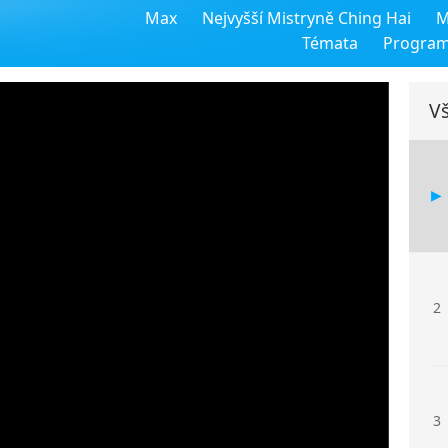
Max
Nejvyšší Mistryně Ching Hai
M
Témata
Progra
Vš
2
3