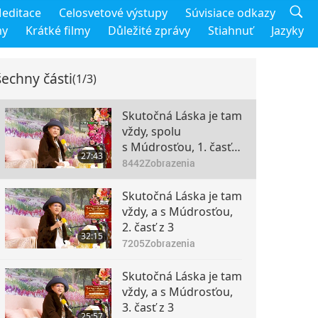
editace
Celosvetové výstupy
Súvisiace odkazy
my
Krátké filmy
Důležité zprávy
Stiahnuť
Jazyky
echny části
(1/3)
Skutočná Láska je tam
vždy, spolu
s Múdrosťou, 1. časť z
27:43
3
8442
Zobrazenia
Skutočná Láska je tam
vždy, a s Múdrosťou,
2. časť z 3
32:15
7205
Zobrazenia
Skutočná Láska je tam
vždy, a s Múdrosťou,
3. časť z 3
25:57