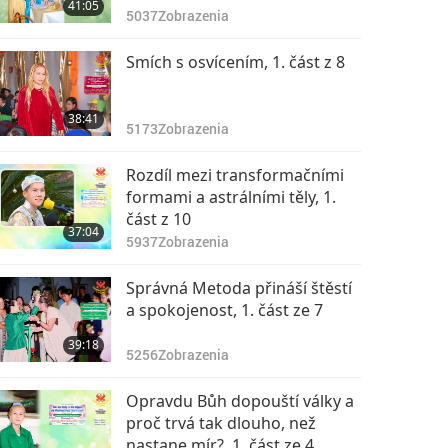
41:05
5037
Zobrazenia
Smích s osvícením, 1. část z 8
38:41
5173
Zobrazenia
Rozdíl mezi transformačními
formami a astrálními těly, 1.
část z 10
37:04
5937
Zobrazenia
Správná Metoda přináší štěstí
a spokojenost, 1. část ze 7
39:18
5256
Zobrazenia
Opravdu Bůh dopouští války a
proč trvá tak dlouho, než
nastane mír?, 1. část ze 4