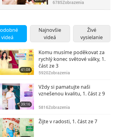
6785
Zobrazenia
odobné
Najnovšie
Živé
videá
videá
vysielanie
Komu musíme poděkovat za
rychlý konec světové války, 1.
část ze 3
41:08
5920
Zobrazenia
Vždy si pamatujte naši
vznešenou kvalitu, 1. část z 9
39:16
5816
Zobrazenia
Žijte v radosti, 1. část ze 7