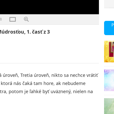
8
P
údrosťou, 1. časť z 3
 úroveň, Tretia úroveň, nikto sa nechce vrátiť
ca, ktorá nás čaká tam hore, ak nebudeme
ra, potom je ľahké byť uväznený, nielen na