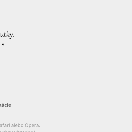
utky.
 ”
kácie
afari alebo Opera.