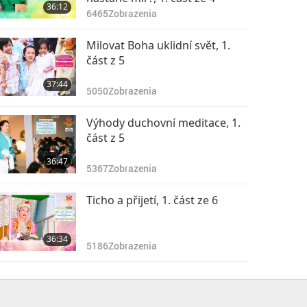
36:12
6465
Zobrazenia
Milovat Boha uklidní svět, 1.
část z 5
37:44
5050
Zobrazenia
Výhody duchovní meditace, 1.
část z 5
36:47
5367
Zobrazenia
Ticho a přijetí, 1. část ze 6
36:34
5186
Zobrazenia