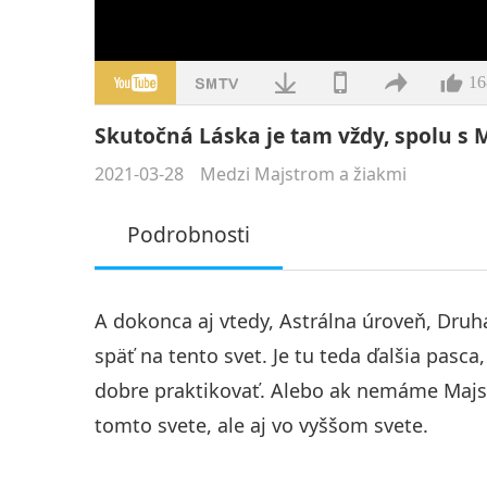
16
Skutočná Láska je tam vždy, spolu s M
2021-03-28
Medzi Majstrom a žiakmi
Podrobnosti
A dokonca aj vtedy, Astrálna úroveň, Druhá
späť na tento svet. Je tu teda ďalšia pas
dobre praktikovať. Alebo ak nemáme Majst
tomto svete, ale aj vo vyššom svete.