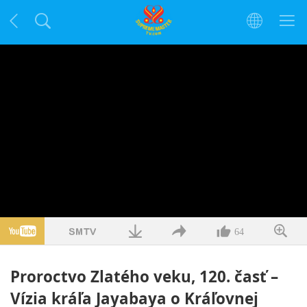
64
Proroctvo Zlatého veku, 120. časť –
Vízia kráľa Jayabaya o Kráľovnej