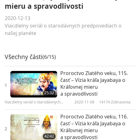
mieru a spravodlivosti
2020-12-13
Viacdielny seriál o starodávnych predpovediach o
našej planéte
Všechny části
(6/15)
Proroctvo Zlatého veku, 115.
časť – Vízia kráľa Jayabaya o
1
Kráľovnej mieru
25:32
a spravodlivosti
Viacdielny seriál o starodávnych
2020-11-08
14174
Zobrazenia
predpovediach o našej planéte
Proroctvo Zlatého veku, 116.
časť – Vízia kráľa Jayabaya o
2
Kráľovnej mieru
42:42
a spravodlivosti