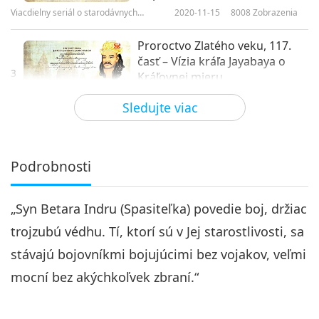
Viacdielny seriál o starodávnych
2020-11-15
8008
Zobrazenia
predpovediach o našej planéte
Proroctvo Zlatého veku, 117.
časť – Vízia kráľa Jayabaya o
3
Kráľovnej mieru
24:09
a spravodlivosti
Sledujte viac
Viacdielny seriál o starodávnych
2020-11-22
7648
Zobrazenia
predpovediach o našej planéte
Proroctvo Zlatého veku, 118.
časť – Vízia kráľa Jayabaya o
Podrobnosti
4
Kráľovnej mieru
32:58
a spravodlivosti
„Syn Betara Indru (Spasiteľka) povedie boj, držiac
Viacdielny seriál o starodávnych
2020-11-29
7364
Zobrazenia
predpovediach o našej planéte
trojzubú védhu. Tí, ktorí sú v Jej starostlivosti, sa
Proroctvo Zlatého veku, 119.
stávajú bojovníkmi bojujúcimi bez vojakov, veľmi
časť – Vízia kráľa Jayabaya o
5
Kráľovnej mieru
mocní bez akýchkoľvek zbraní.“
23:23
a spravodlivosti
Viacdielny seriál o starodávnych
2020-12-06
7663
Zobrazenia