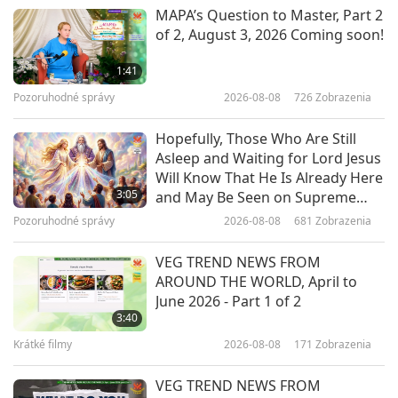
Medzi Majstrom a žiakmi
2026-04-23
5851
Zobrazenia
MAPA’s Question to Master, Part 2
of 2, August 3, 2026 Coming soon!
Žijte v radosti, 1. část ze 7
1:41
Pozoruhodné správy
2026-08-08
726
Zobrazenia
41:05
Medzi Majstrom a žiakmi
2026-04-16
5091
Zobrazenia
Hopefully, Those Who Are Still
Asleep and Waiting for Lord Jesus
Smích s osvícením, 1. část z 8
Will Know That He Is Already Here
3:05
and May Be Seen on Supreme
Master Television
Pozoruhodné správy
2026-08-08
681
Zobrazenia
38:41
Medzi Majstrom a žiakmi
2026-04-08
5225
Zobrazenia
VEG TREND NEWS FROM
AROUND THE WORLD, April to
Rozdíl mezi transformačními
June 2026 - Part 1 of 2
formami a astrálními těly, 1. část z
3:40
10
Krátké filmy
2026-08-08
171
Zobrazenia
37:04
Medzi Majstrom a žiakmi
2026-03-29
5960
Zobrazenia
VEG TREND NEWS FROM