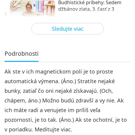
Budhistické príbehy: Sedem
džbánov zlata, 3. časť z 3
3
32:26
Sledujte viac
Medzi Majstrom a žiakmi
2020-07-28
6944
Zobrazenia
Podrobnosti
Ak ste v ich magnetickom poli je to proste
automatická výmena. (Áno.) Stratíte nejaké
bunky, zatiaľ čo oni nejaké získavajú. (Och,
chápem, áno.) Možno budú zdravší a vy nie. Ak
ich máte radi a venujete im príliš veľa
pozornosti, je to tak. (Áno.) Ak ste ochotní, je to
v poriadku. Meditujte viac.