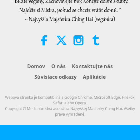
“ Buďte vegany, Zachovávejte mír, Konejte dobré skutky.
34:52
Najděte si Mistra, pokud se chcete vrátit domů. ”
Pozoruhodné správy
2026-08-07
16
Zobrazenia
~ Najvyššia Majsterka Ching Hai (vegánka)
Selections from “Pistis Sophia” –
Chapters 71 and 72, Part 1 of 2
19:35
Slová múdrosti
2026-08-07
20
Zobrazenia
Domov
O nás
Kontaktujte nás
Eating Our Way To Extinction,
Súvisiace odkazy
Aplikácie
Part 1 of 6
Webová stránka je kompatibilná s Google Chrome, Microsoft Edge, FireFox,
Cesta umeleckými sférami
2026-08-07
13
Zobrazenia
Safari alebo Opera.
Copyright © Medzinárodná asociácia Najvyššej Masterky Ching Hai. Všetky
práva vyhradené.
Mistryniny rozhovory o vnitřním
míru, 2. část ze 2
30:54