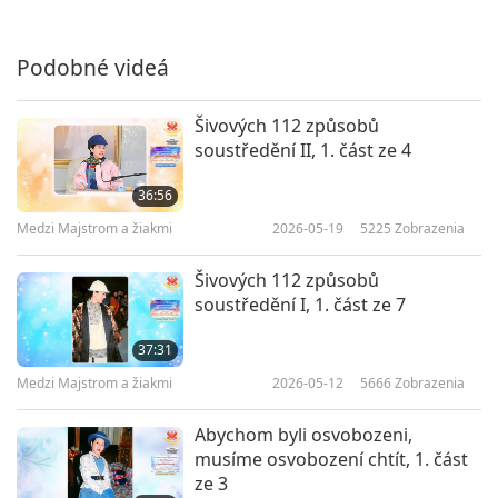
Podobné videá
Šivových 112 způsobů
soustředění II, 1. část ze 4
36:56
Medzi Majstrom a žiakmi
2026-05-19
5225
Zobrazenia
Šivových 112 způsobů
soustředění I, 1. část ze 7
37:31
Medzi Majstrom a žiakmi
2026-05-12
5666
Zobrazenia
Abychom byli osvobozeni,
musíme osvobození chtít, 1. část
ze 3