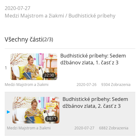
2020-07-27
Medzi Majstrom a žiakmi
/
Budhistické príbehy
Všechny části
(2/3)
Budhistické príbehy: Sedem
džbánov zlata, 1. časť z 3
1
32:30
Medzi Majstrom a žiakmi
2020-07-26
9304
Zobrazenia
Budhistické príbehy: Sedem
džbánov zlata, 2. časť z 3
34:17
Medzi Majstrom a žiakmi
2020-07-27
6882
Zobrazenia